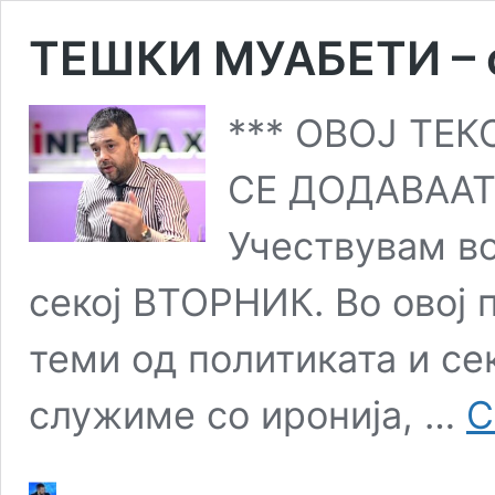
ТЕШКИ МУАБЕТИ – с
*** ОВОЈ ТЕ
СЕ ДОДАВААТ
Учествувам в
секој ВТОРНИК. Во овој
теми од политиката и се
служиме со иронија, …
C