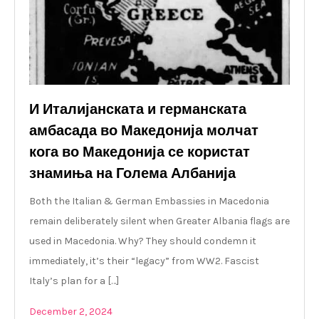
И Италијанската и германската
амбасада во Македонија молчат
кога во Македонија се користат
знамиња на Голема Албанија
Both the Italian & German Embassies in Macedonia
remain deliberately silent when Greater Albania flags are
used in Macedonia. Why? They should condemn it
immediately, it’s their “legacy” from WW2. Fascist
Italy’s plan for a […]
December 2, 2024