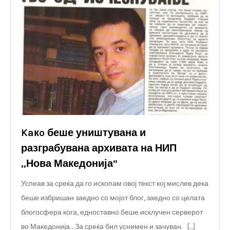
Kaкo беше уништувана и
разграбувана архивата на НИП
„Нова Македонија“
Успеав за среќа да го ископам овој текст кој мислев дека
беше избришан заедно со мојот блог, заедно со целата
блогосфера кога, едноставно беше исклучен серверот
во Македонија… За среќа бил уснимен и зачуван. […]