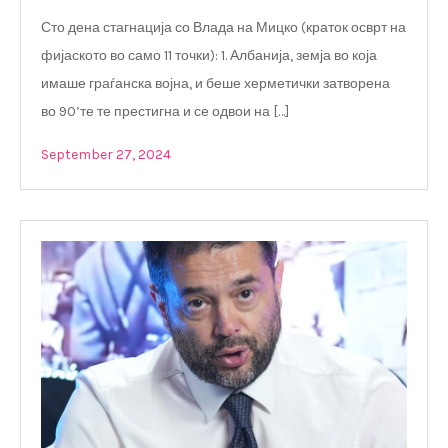
Сто дена стагнација со Влада на Мицко (краток осврт на
фијаското во само 11 точки): 1. Албанија, земја во која
имаше граѓанска војна, и беше херметички затворена
во 90’те те престигна и се одвои на […]
September 27, 2024