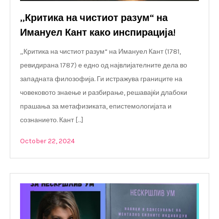
„Критика на чистиот разум“ на
Имануел Кант како инспирација!
„Критика на чистиот разум“ на Имануел Кант (1781,
ревидирана 1787) е едно од највлијателните дела во
западната филозофија. Ги истражува границите на
човековото знаење и разбирање, решавајќи длабоки
прашања за метафизиката, епистемологијата и
сознанието. Кант […]
October 22, 2024