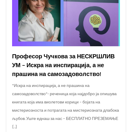
Професор Чучкова за НЕСКРШЛИВ
УМ – Искра на инспирација, а не
прашина на самозадоволство!
“Искра на инспирација, а не прашина на
самозадоволство“- реченица која најдобро ја опишува
книгата која има виолетови корици – бојата на
мистериозноста и потрагата на мистериозната длабока
љубов. Уште еднаш за нас – БЕСПЛАТНО ПРЕЗЕМАЊЕ
[…]