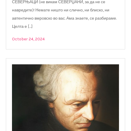
СЕВЕРЊАЦИ (не викам СЕВЕРЏАНИ, за да не се
навредите)! Немате ништо ни слично, ни блиско, ни
автентично вмровско во вас. Ама знаете, се разбираме.
Целта е […]
October 24, 2024