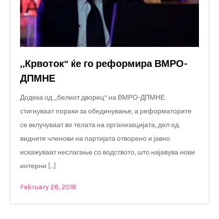
„Крвоток“ ќе го реформира ВМРО-
ДПМНЕ
Додека од „белиот дворец“ на ВМРО-ДПМНЕ
стигнуваат пораки за обединување, а реформаторите
се вклучуваат во телата на организацијата, дел од
видните членови на партијата отворено и јавно
искажуваат неслагање со водството, што најавува нови
интерни […]
February 28, 2018