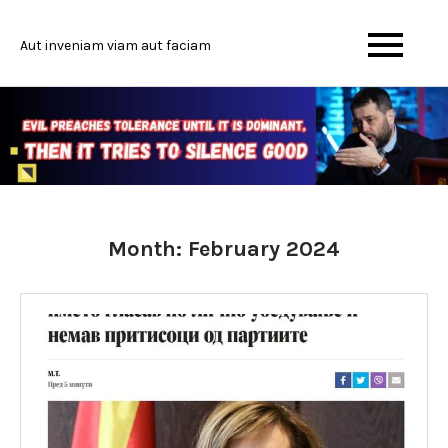
Skip
to
Aut inveniam viam aut faciam
content
Month:
February 2024