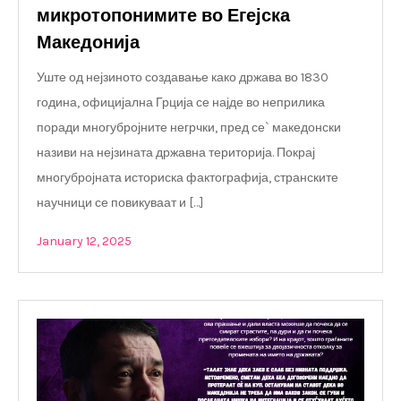
микротопонимите во Егејска
Македонија
Уште од нејзиното создавање како држава во 1830
година, официјална Грција се најде во неприлика
поради многубројните негрчки, пред се` македонски
називи на нејзината државна територија. Покрај
многубројната историска фактографија, странските
научници се повикуваат и […]
January 12, 2025