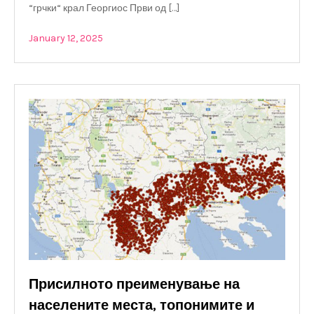
“грчки“ крал Георгиос Први од […]
January 12, 2025
Присилното преименување на
населените места, топонимите и