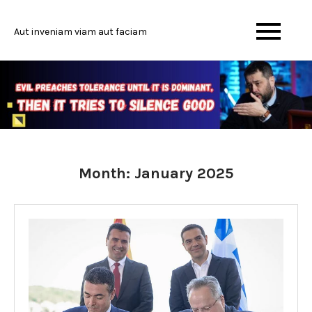
Skip
to
Aut inveniam viam aut faciam
content
Month:
January 2025