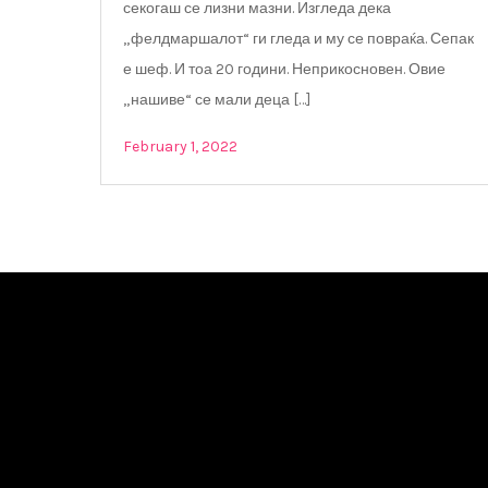
секогаш се лизни мазни. Изгледа дека
„фелдмаршалот“ ги гледа и му се повраќа. Сепак
е шеф. И тоа 20 години. Неприкосновен. Овие
„нашиве“ се мали деца […]
February 1, 2022