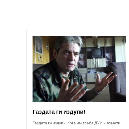
Газдата ги издупи!
Газдата ги издупи! Кога им треба ДУИ и Ахмети