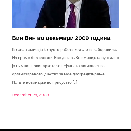
Вин Вин во декември 2009 година
Во оваа емисија ќе чуете работи кои сте ги заборавиле.
На време беа кажани. Еве доказ… Во емисијата суптилно
ја цимнав новинарката за нејзината активност во
организираното учество за мое дискредитирање.
Истата новинарка во присуство […]
December 29, 2009