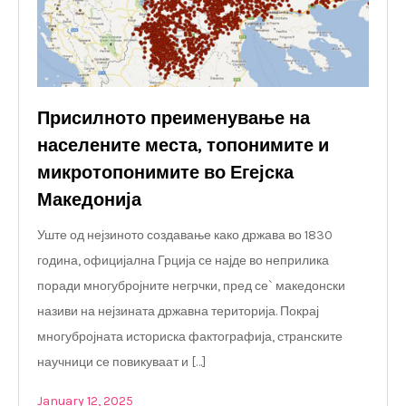
Присилното преименување на
населените места, топонимите и
микротопонимите во Егејска
Македонија
Уште од нејзиното создавање како држава во 1830
година, официјална Грција се најде во неприлика
поради многубројните негрчки, пред се` македонски
називи на нејзината државна територија. Покрај
многубројната историска фактографија, странските
научници се повикуваат и […]
January 12, 2025