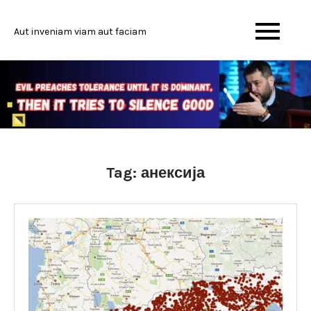
Skip
to
Aut inveniam viam aut faciam
content
Tag:
анексија