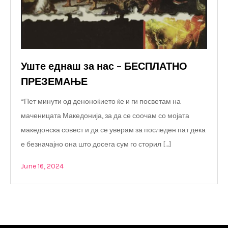
Уште еднаш за нас – БЕСПЛАТНО
ПРЕЗЕМАЊЕ
“Пет минути од деноноќието ќе и ги посветам на
маченицата Македонија, за да се соочам со мојата
македонска совест и да се уверам за последен пат дека
е безначајно она што досега сум го сторил […]
June 16, 2024