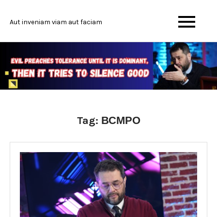
Skip
to
Aut inveniam viam aut faciam
content
Tag:
ВСМРО