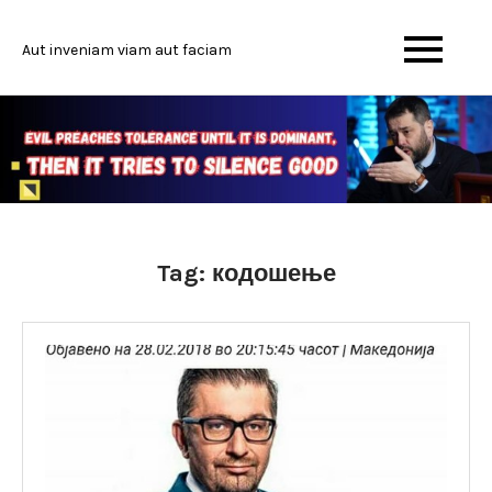
Skip
to
Aut inveniam viam aut faciam
content
Tag:
кодошење