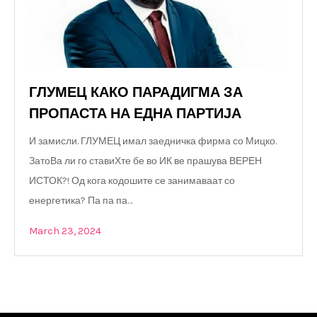
ГЛУМЕЦ КАКО ПАРАДИГМА ЗА
ПРОПАСТА НА ЕДНА ПАРТИЈА
И замисли. ГЛУМЕЦ имал заедничка фирма со Мицко.
ЗатоВа ли го ставиХте бе во ИК ве прашува ВЕРЕН
ИСТОК?! Од кога кодошите се занимаваат со
енергетика? Па па па…
March 23, 2024