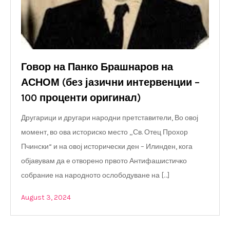
Говор на Панко Брашнаров на
АСНОМ (без јазични интервенции –
100 проценти оригинал)
Другарици и другари народни претставители, Во овој
момент, во ова историско место „Св. Отец Прохор
Пчински“ и на овој исторически ден – Илинден, кога
објавувам да е отворено првото Антифашистичко
собрание на народното ослободуване на […]
August 3, 2024