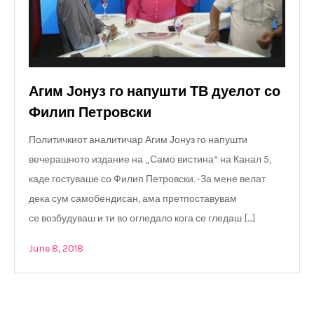
Агим Јонуз го напушти ТВ дуелот со
Филип Петровски
Политичкиот аналитичар Агим Јонуз го напушти
вечерашното издание на „Само вистина“ на Канал 5,
каде гостуваше со Филип Петровски. -За мене велат
дека сум самобендисан, ама претпоставувам
се возбудуваш и ти во огледало кога се гледаш […]
June 8, 2018