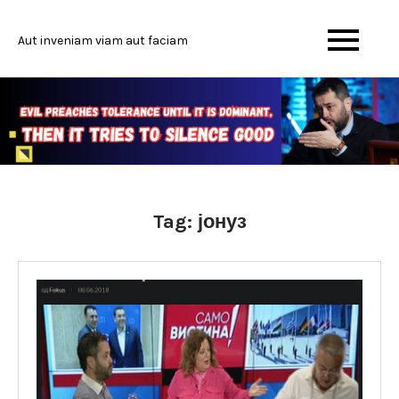
Skip
to
Aut inveniam viam aut faciam
content
Tag:
јонуз