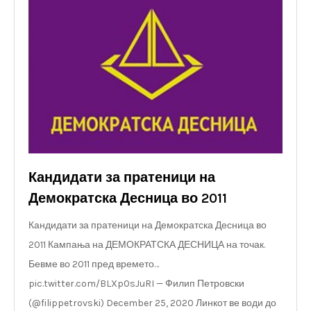
Кандидати за пратеници на
Демократска Десница во 2011
Кандидати за пратеници на Демократска Десница во
2011 Кампања на ДЕМОКРАТСКА ДЕСНИЦА на точак.
Бевме во 2011 пред времето…
pic.twitter.com/BLXp0sJuRI — Филип Петровски
(@filippetrovski) December 25, 2020 Линкот ве води до