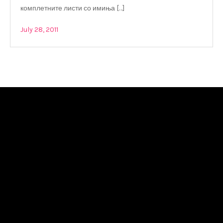
комплетните листи со имиња […]
July 28, 2011