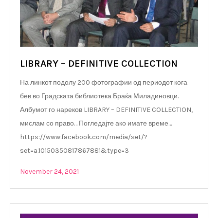
LIBRARY – DEFINITIVE COLLECTION
На линкот подолу 200 фотографии од периодот кога
бев во Градската библиотека Браќа Миладиновци.
Албумот го нареков LIBRARY – DEFINITIVE COLLECTION,
мислам со право… Погледајте ако имате време…
https://www.facebook.com/media/set/?
set=a.10150350817867881&type=3
November 24, 2021