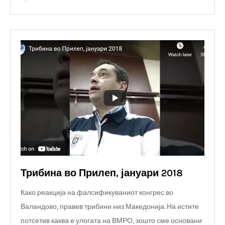
Трибина во Прилеп, јануари 2018
Како реакција на фалсификуваниот конгрес во
Валандово, правев трибини низ Македонија. На истите
потсетив каква е улогата на ВМРО, зошто сме основани