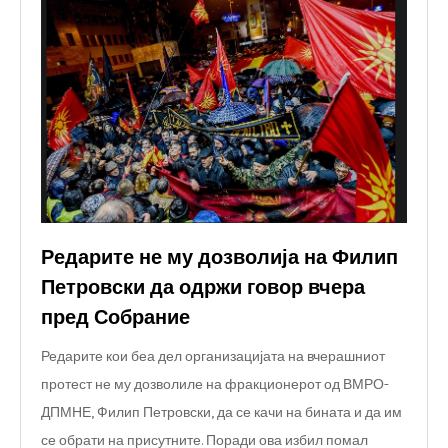
Редарите не му дозволија на Филип
Петровски да одржи говор вчера
пред Собрание
Редарите кои беа дел организацијата на вчерашниот
протест не му дозволиле на фракционерот од ВМРО-
ДПМНЕ, Филип Петровски, да се качи на бината и да им
се обрати на присутните. Поради ова избил помал