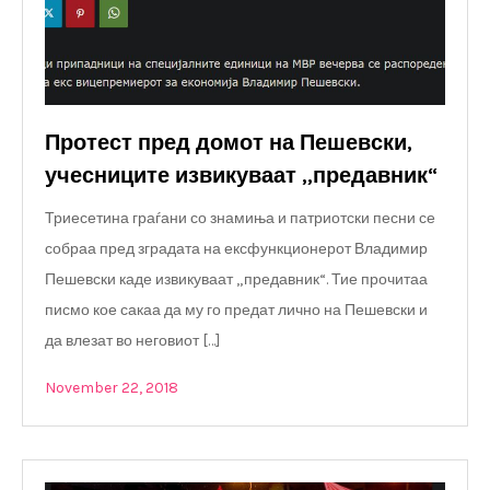
Протест пред домот на Пешевски,
учесниците извикуваат „предавник“
Триесетина граѓани со знамиња и патриотски песни се
собраа пред зградата на ексфункционерот Владимир
Пешевски каде извикуваат „предавник“. Тие прочитаа
писмо кое сакаа да му го предат лично на Пешевски и
да влезат во неговиот […]
November 22, 2018