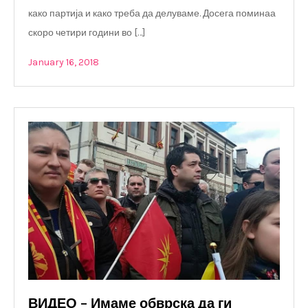
како партија и како треба да делуваме. Досега поминаа
скоро четири години во […]
January 16, 2018
ВИДЕО – Имаме обврска да ги