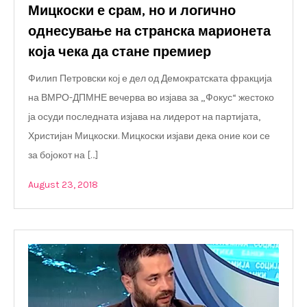
Мицкоски е срам, но и логично
однесување на странска марионета
која чека да стане премиер
Филип Петровски кој е дел од Демократската фракција
на ВМРО-ДПМНЕ вечерва во изјава за „Фокус“ жестоко
ја осуди последната изјава на лидерот на партијата,
Христијан Мицкоски. Мицкоски изјави дека оние кои се
за бојокот на […]
August 23, 2018