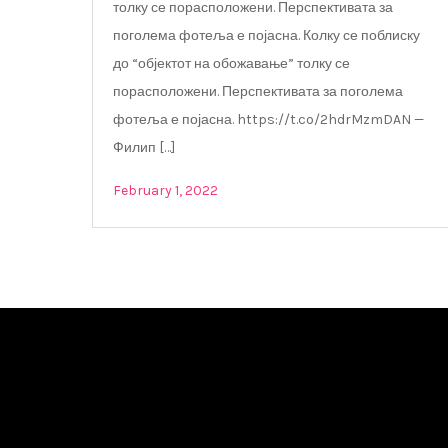
толку се порасположени. Перспективата за
поголема фотеља е појасна. Колку се поблиску
до “објектот на обожавање” толку се
порасположени. Перспективата за поголема
фотеља е појасна. https://t.co/2hdrMzmDAN —
Филип […]
February 1, 2022