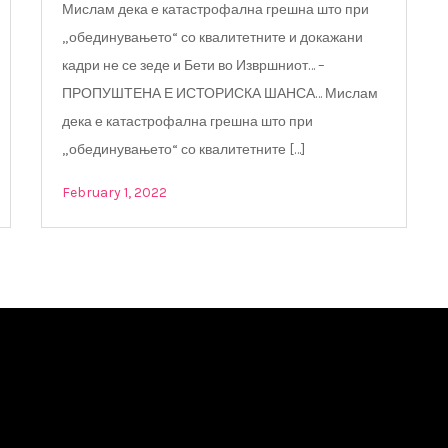
Мислам дека е катастрофална грешна што при
„обединувањето“ со квалитетните и докажани
кадри не се зеде и Бети во Извршниот… –
ПРОПУШТЕНА Е ИСТОРИСКА ШАНСА… Мислам
дека е катастрофална грешна што при
„обединувањето“ со квалитетните […]
February 1, 2022