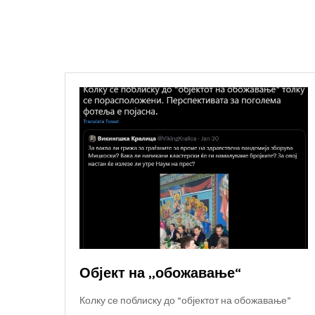
Објект на „обожавање“
Колку се поблиску до “објектот на обожавање”