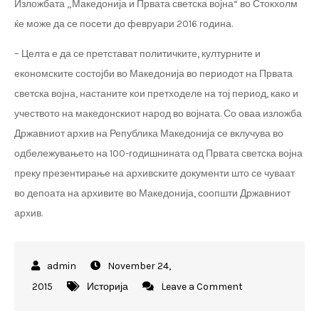
Изложбата „Македонија и Првата светска војна“ во Стокхолм
ќе може да се посети до февруари 2016 година.
– Целта е да се претстават политичките, културните и
економските состојби во Македонија во периодот на Првата
светска војна, настаните кои претходеле на тој период, како и
учеството на македонскиот народ во војната. Со оваа изложба
Државниот архив на Република Македонија се вклучува во
одбележувањето на 100-годишнината од Првата светска војна
преку презентирање на архивските документи што се чуваат
во депоата на архивите во Македонија, соопшти Државниот
архив.
November 24,
on
2015
Историја
Leave a Comment
Изложба