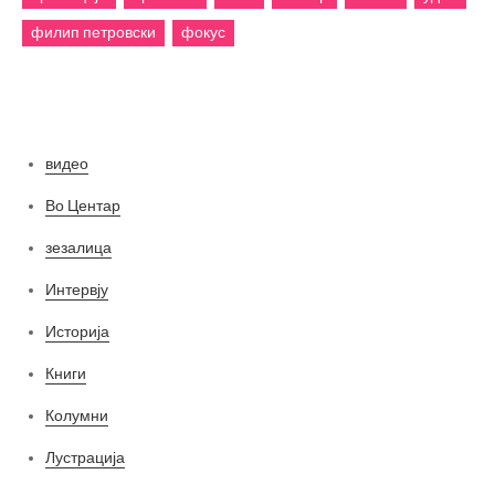
филип петровски
фокус
Категории
видео
Во Центар
зезалица
Интервју
Историја
Книги
Колумни
Лустрација