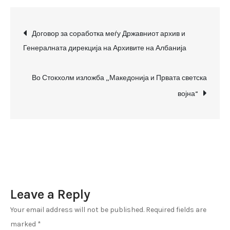
„Македонија
во
Post
Првата
Договор за соработка меѓу Државниот архив и
светска
Генералната дирекција на Архивите на Албанија
navigation
војна“
во
Во Стокхолм изложба „Македонија и Првата светска
Воениот
војна“
музеј
во
Стокхолм
Leave a Reply
Your email address will not be published.
Required fields are
marked
*