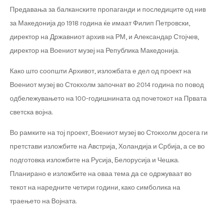
Предавања за балканските пропаганди и последиците од нив
за Македонија до 1918 година ќе имаат Филип Петровски,
директор на Државниот архив на РМ, и Александар Стојчев,
директор на Воениот музеј на Република Македонија.
Како што соопшти Архивот, изложбата е дел од проект на
Воениот музеј во Стокхолм започнат во 2014 година по повод
одбележувањето на 100-годишнината од почетокот на Првата
светска војна.
Во рамките на тој проект, Воениот музеј во Стокхолм досега ги
претстави изложбите на Австрија, Холандија и Србија, а се во
подготовка изложбите на Русија, Белорусија и Чешка.
Планирано е изложбите на оваа тема да се одржуваат во
текот на наредните четири години, како симболика на
траењето на Војната.