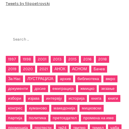
Tweets by filippetrovski
Пребарај го филиппетровски.мк
Search
for:
1997
1998
2001
2013
2015
2016
2018
2019
2020
2021
АНОК
АСНОМ
Бачев
За Нас
ЛУСТРАЦИЈА
архив
библиотека
вмро
документи
досие
емиграција
жмицко
зезање
избори
изјава
интервју
историја
книга
книги
конгрес
куманово
македонија
мицковски
партија
политика
претседател
промена на име
промоција
протести
тв24
твитер
темел
удба