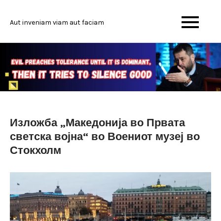
Skip
to
Aut inveniam viam aut faciam
content
Изложба „Македонија во Првата
светска војна“ во Воениот музеј во
Стокхолм