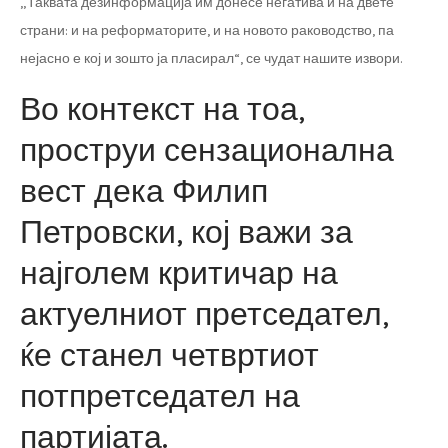
„Таквата дезинформација им донесе негатива и на двете
страни: и на реформаторите, и на новото раководство, па
нејасно е кој и зошто ја пласирал“, се чудат нашите извори.
Во контекст на тоа,
проструи сензационална
вест дека Филип
Петровски, кој важи за
најголем критичар на
актуелниот претседател,
ќе станел четвртиот
потпретседател на
партијата.