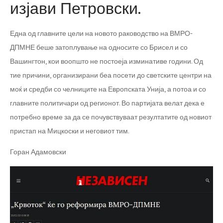
изјави Петровски.
Една од главните цели на новото раководство на ВМРО-
ДПМНЕ беше затоплување на односите со Брисел и со
Вашингтон, кои воопшто не постоеја изминативе години. Од
тие причини, организирани беа посети до светските центри на
моќ и средби со челниците на Европската Унија, а потоа и со
главните политичари од регионот. Во партијата велат дека е
потребно време за да се почувствуваат резултатите од новиот
пристап на Мицкоски и неговиот тим.
Горан Адамовски