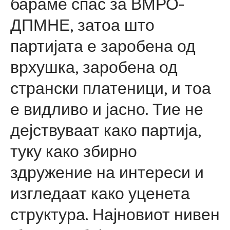
бараме спас за ВМРО-
ДПМНЕ, затоа што
партијата е заробена од
врхушка, заробена од
странски платеници, и тоа
е видливо и јасно. Тие не
дејствуваат како партија,
туку како збирно
здружение на интереси и
изгледаат како уценета
структура. Најновиот нивен