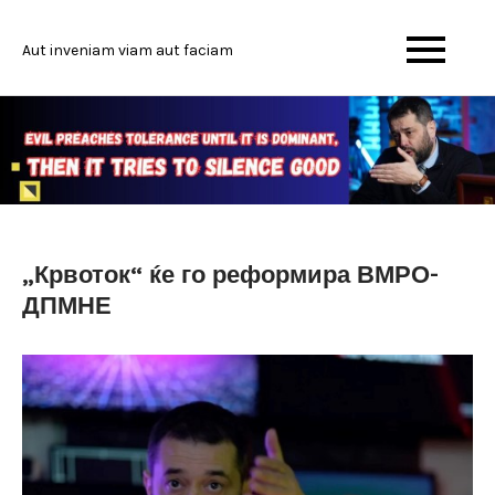
Skip
to
Aut inveniam viam aut faciam
content
„Крвоток“ ќе го реформира ВМРО-
ДПМНЕ