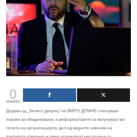
0
SHARES
Додека од „белиот дворец“ на ВМРО-ДПМНЕ стигнуваат
пораки за обединување, а реформаторите се вклучуваат во
телата на организацијата, дел од видните членови на
партијата отворено и јавно искажуваат неслагање со