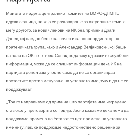
Минатата недела централниот комитет на ВМРО-ДПМНЕ
одржа седница, на која се разговараше за актуелните теми, а
меѓу другото, за нови членови на ИК беа примени Драги
Данев, кој наедно беше назначен и за нов координатор на
пратеничката група, како и Александар Велјановски, кој беше
на чело на ОК во Тетово. Сепак, подалеку од ваквите службени
информации, може да се слушнат информации дека ИК на
партијата донел заклучок не само да не се организираат
протестите против менување на уставното име, туку и да не се
поддржуваат.
„Тоа го направивме од причина што партијата има изградено
став околу преговорите со Грција. Јасно кажавме дека нема да
поддржиме промена на Уставот со цел промена на уставното
име ниту, пак, ќе поддржиме недостоинствено решение за