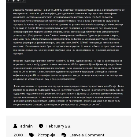
February 28,
on
2018
Историја
Leave a Comment