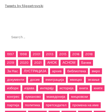
Tweets by filippetrovski
Пребарај го филиппетровски.мк
Search
for:
1997
1998
2001
2013
2015
2016
2018
2019
2020
2021
АНОК
АСНОМ
Бачев
За Нас
ЛУСТРАЦИЈА
архив
библиотека
вмро
документи
досие
емиграција
жмицко
зезање
избори
изјава
интервју
историја
книга
книги
конгрес
куманово
македонија
мицковски
партија
политика
претседател
промена на име