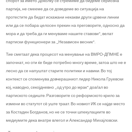
спорот за името. Доколку се стремиме да бидеме сериозна
партија, не смееме да се доведеме во ситуација на
протестите да бидат искажани некакви други црвени линии
или да се побара целосен прекин на преговорите, односно да
мора и да треба да ги менуваме нашите ставови“, велат
партиски функционери за „Независен весник“.
Тие сметаат дека процесот на менување на ВМРО-ДПМНЕ е
започнат, но оти ќе биде потребно многу време, затоа што не е
лесно да се напуштат старите политики и навики. Во тој
контекст се споменува довчерашниот лидер Никола Груевски
кој, наводно, секојдневно „од утро до мрак“ доаѓал во
партиското седиште. Разговорите со реформското крило за
измени во статутот сѐ уште траат. Во новиот ИК се најде место
за Костадин Богданов, но не се точни шпекулациите во
медиумите дека внатре влегол и Александар Михајловски.