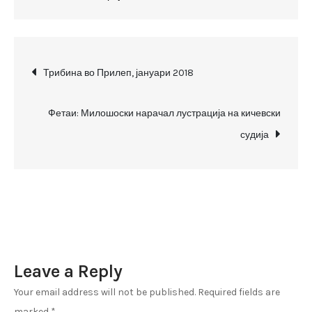
„Крвоток“
ќе
го
Post
реформира
Трибина во Прилеп, јануари 2018
ВМРО-
navigation
ДПМНЕ
Фетаи: Милошоски нарачал лустрација на кичевски
судија
Leave a Reply
Your email address will not be published.
Required fields are
marked
*