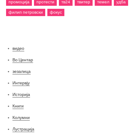
промоција
протести
тв24
твитер
темел
удба
филип петровски
фокус
Категории
видео
Во Центар
зезалица
Интервју
Историја
Книги
Колумни
Лустрација