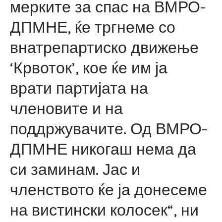
мерките за спас на ВМРО-
ДПМНЕ, ќе тргнеме со
внатрепартиско движење
‘Крвоток’, кое ќе им ја
врати партијата на
членовите и на
поддржувачите. Од ВМРО-
ДПМНЕ никогаш нема да
си заминам. Јас и
членството ќе ја донесеме
на вистински колосек“, ни