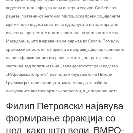
водството, што најавува нови интерни судири. Со бебе во
рацете, пратеникот Антонио Милошоски преку социјалните
мрежи посочи дека спротивно од одлуката на партијата ќе
излезе на протестите против промена на уставното име на
Македонија, што вчеравечер се одржаа во Скопје. Помалку
срамежливо, истото го најавија и направија дел од членовите
на новоформираниот извршен комитет, но грото, сепак,
застанаа зад политиката на „валандовското“ раководство.
„Реформското крило“, кое по заминувањето на Никола
Груевски ја отапи острицата, мака мачи да ги избори
очекуваните внатрепартиски реформи, а „игнорираниот“
Филип Петровски најавува
формирање фракција со
цел, како што вели, ВМРО-