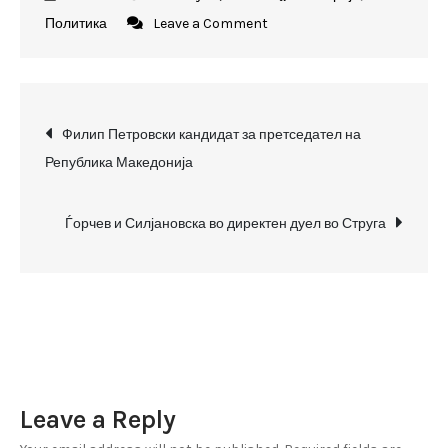
on
Политика
Leave a Comment
Македонија
Блокира
ќе
Post
го
Филип Петровски кандидат за претседател на
предложи
Република Македонија
navigation
Филип
Петровски
Ѓорчев и Силјановска во директен дуел во Струга
за
претседател
на
Македонија
Leave a Reply