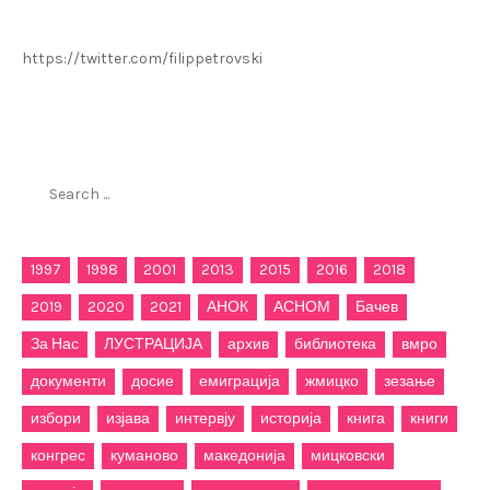
https://twitter.com/filippetrovski
Пребарај го филиппетровски.мк
Search
for:
1997
1998
2001
2013
2015
2016
2018
2019
2020
2021
АНОК
АСНОМ
Бачев
За Нас
ЛУСТРАЦИЈА
архив
библиотека
вмро
документи
досие
емиграција
жмицко
зезање
избори
изјава
интервју
историја
книга
книги
конгрес
куманово
македонија
мицковски