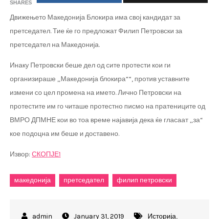
SHARES
Движењето Македонија Блокира има свој кандидат за
претседател. Тие ќе го предложат Филип Петровски за
претседател на Македонија.
Инаку Петровски беше дел од сите протести кои ги
организираше „Македонија блокира““, против уставните
измени со цел промена на името. Лично Петровски на
протестите им го читаше протестно писмо на пратениците од
ВМРО ДПМНЕ кои во тоа време најавија дека ќе гласаат „за“
кое подоцна им беше и доставено.
Извор:
СКОПЈЕ1
македонија
претседател
филип петровски
January 31, 2019
Историја
,