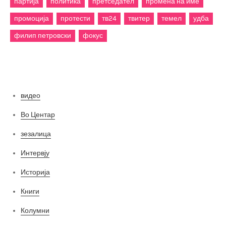
партија
политика
претседател
промена на име
промоција
протести
тв24
твитер
темел
удба
филип петровски
фокус
Категории
видео
Во Центар
зезалица
Интервју
Историја
Книги
Колумни