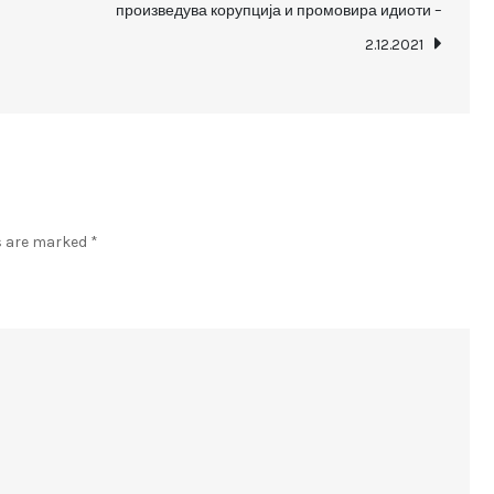
произведува корупција и промовира идиоти –
целосно
2.12.2021
нов
Устав!
ds are marked
*