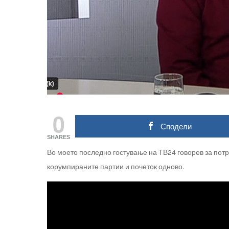
0
Сподели
SHARES
Во моето последно гостување на ТВ24 говорев за пот
корумпираните партии и почеток одново.