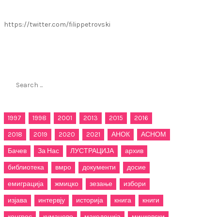
https://twitter.com/filippetrovski
Пребарај го филиппетровски.мк
Search
for:
1997
1998
2001
2013
2015
2016
2018
2019
2020
2021
АНОК
АСНОМ
Бачев
За Нас
ЛУСТРАЦИЈА
архив
библиотека
вмро
документи
досие
емиграција
жмицко
зезање
избори
изјава
интервју
историја
книга
книги
конгрес
куманово
македонија
мицковски