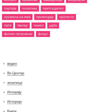
партија
политика
претседател
промена на име
промоција
протести
тв24
твитер
темел
удба
филип петровски
фокус
Категории
видео
Во Центар
зезалица
Интервју
Историја
Книги