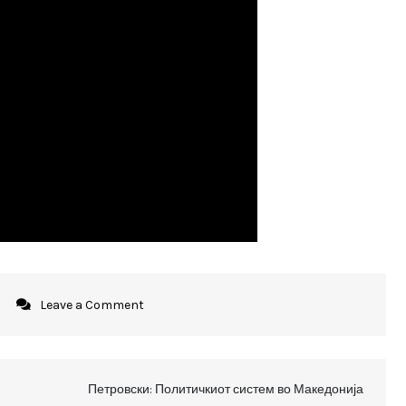
on
Leave a Comment
На
Македонија
и
Петровски: Политичкиот систем во Македонија
треба