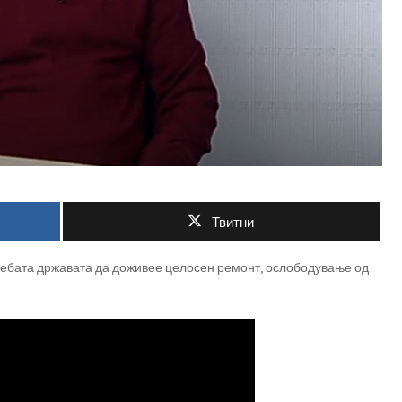
Твитни
ребата државата да доживее целосен ремонт, ослободување од