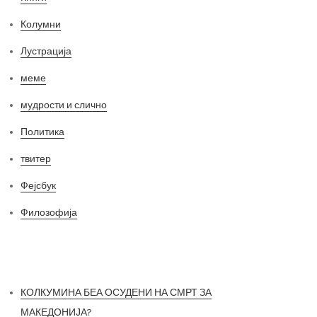
Колумни
Лустрација
меме
мудрости и слично
Политика
твитер
Фејсбук
Филозофија
Најнови постови
КОЛКУМИНА БЕА ОСУДЕНИ НА СМРТ ЗА
МАКЕДОНИЈА?