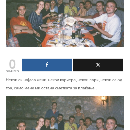
0
SHARES
Некои си најдоа жени, некои кариера, некои пари, некои се од
тоа, само мене ми остана сметката за плаќање…