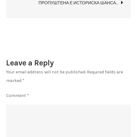
некои
ПРОПУШТЕНА Е ИСТОРИСКА ШАНСА…
пари,
некои
се
од
тоа,
само
Leave a Reply
мене
ми
Your email address will not be published.
Required fields are
остана
marked
*
сметката
за
Comment
*
плаќање…