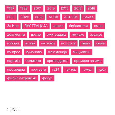
1997
1998
2001
2013
2015
2016
2018
2019
2020
2021
АНОК
АСНОМ
Бачев
За Нас
ЛУСТРАЦИЈА
архив
библиотека
вмро
документи
досие
емиграција
жмицко
зезање
избори
изјава
интервју
историја
книга
книги
конгрес
куманово
македонија
мицковски
партија
политика
претседател
промена на име
промоција
протести
тв24
твитер
темел
удба
филип петровски
фокус
Категории
видео