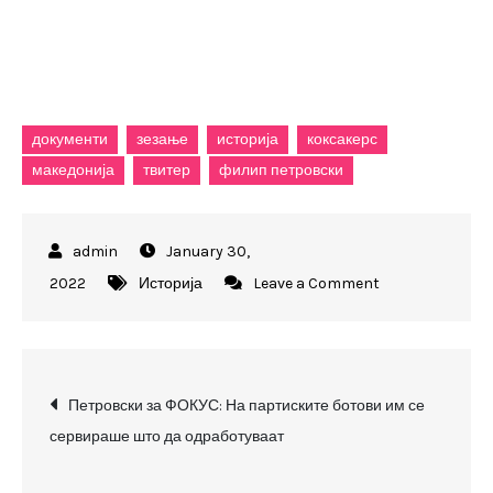
документи
зезање
историја
коксакерс
македонија
твитер
филип петровски
January 30,
on
2022
Историја
Leave a Comment
Некои
си
најдоа
Post
жени,
Петровски за ФОКУС: На партиските ботови им се
некои
сервираше што да одработуваат
navigation
кариера,