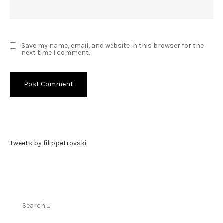
Save my name, email, and website in this browser for the
next time I comment.
Tweets by filippetrovski
Пребарај го филиппетровски.мк
Search
for: