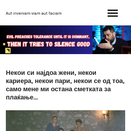
Skip
to
Aut inveniam viam aut faciam
content
Некои си најдоа жени, некои
кариера, некои пари, некои се од тоа,
само мене ми остана сметката за
плаќање…