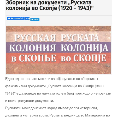
Еден од основните мотиви за објавување на зборникот
факсимилни документи „Руската колонија во Скопје (1920 –
1943)” е да воведе во науката голем број претходно непознати
и неистражувани документи.
Рускиот и македонскиот народ имаат долги историски,
духовни и културни врски. Руската заедница во Македонија во