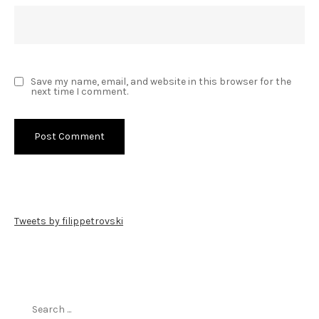
Save my name, email, and website in this browser for the
next time I comment.
Tweets by filippetrovski
Пребарај го филиппетровски.мк
Search