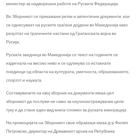
министер за надворешни работи на Руската Федерација.
Во Зборникот се прикажани ретки и автентични документи, кои
се однесуваат на руските граѓани дојдени во Македонија како
резултат на трагичните настани од Граѓанската војна во
Русија.
Руската заедница во Македонија со текот на годините се
издигнала на високо ниво и се одликува со истакнати
поединци од областа на културата, уметноста, образованието,
спортот и науката.
Составувачите на овој зборник на документи имаа цел
зборникот да послужи не само за научноистражувачки цели
туку и да стане еден вид книга-спомен за руската емиграција.
На промоцијата на Зборникот свое обраќање имаа д-р Филип
Петровски, директор на Државниот архив на Република