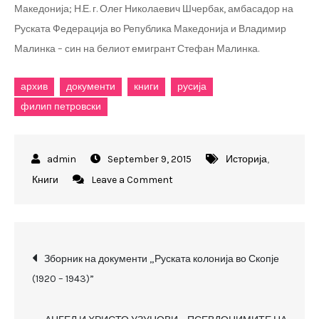
Македонија; Н.Е. г. Олег Николаевич Шчербак, амбасадор на
Руската Федерација во Република Македонија и Владимир
Малинка – син на белиот емигрант Стефан Малинка.
архив
документи
книги
русија
филип петровски
September 9, 2015
Историја
,
on
Книги
Leave a Comment
Нова
публикација
на
Post
Државниот
Зборник на документи „Руската колонија во Скопје
архив
(1920 – 1943)”
navigation
на
Република