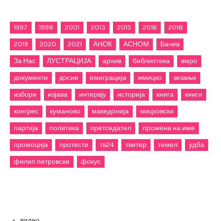
for:
1997
1998
2001
2013
2015
2016
2018
2019
2020
2021
АНОК
АСНОМ
Бачев
За Нас
ЛУСТРАЦИЈА
архив
библиотека
вмро
документи
досие
емиграција
жмицко
зезање
избори
изјава
интервју
историја
книга
книги
конгрес
куманово
македонија
мицковски
партија
политика
претседател
промена на име
промоција
протести
тв24
твитер
темел
удба
филип петровски
фокус
Категории
видео