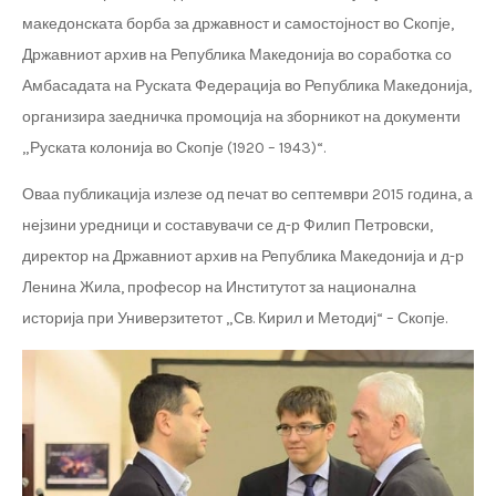
македонската борба за државност и самостојност во Скопје,
Државниот архив на Република Македонија во соработка со
Амбасадата на Руската Федерација во Република Македонија,
организира заедничка промоција на зборникот на документи
„Руската колонија во Скопје (1920 – 1943)“.
Оваа публикација излезе од печат во септември 2015 година, а
нејзини уредници и составувачи се д-р Филип Петровски,
директор на Државниот архив на Република Македонија и д-р
Ленина Жила, професор на Институтот за национална
историја при Универзитетот „Св. Кирил и Методиј“ – Скопје.