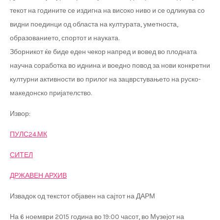
текот на годините се издигна на високо ниво и се одликува со
видни поединци од областа на културата, уметноста,
образованието, спортот и науката.
Зборникот ќе биде еден чекор напред и вовед во плодната
научна соработка во иднина и воедно повод за нови конкретни
културни активности во прилог на зацврстувањето на руско-
македонско пријателство.
Извор:
ПУЛС24.МК
СИТЕЛ
ДРЖАВЕН АРХИВ
Извадок од текстот објавен на сајтот на ДАРМ
На 6 ноември 2015 година во 19:00 часот, во Музејот на