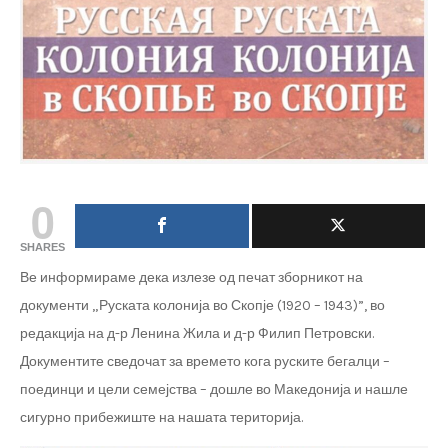
0
SHARES
Ве информираме дека излезе од печат зборникот на
документи „Руската колонија во Скопје (1920 – 1943)”, во
редакција на д-р Ленина Жила и д-р Филип Петровски.
Документите сведочат за времето кога руските бегалци –
поединци и цели семејства – дошле во Македонија и нашле
сигурно прибежиште на нашата територија.