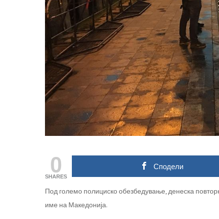
0
Сподели
SHARES
Под големо полициско обезбедување, денеска повтор
име на Македонија.