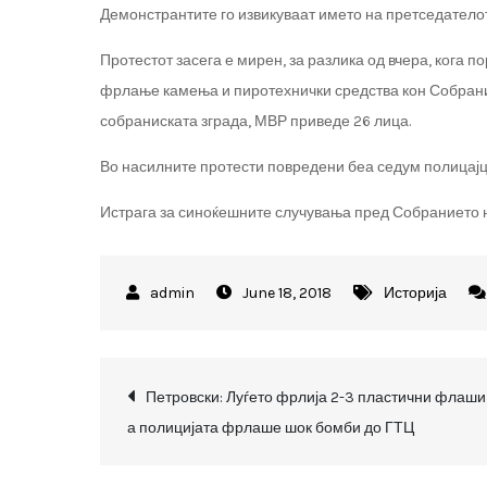
Демонстрантите го извикуваат името на претседателот
Протестот засега е мирен, за разлика од вчера, кога 
фрлање камења и пиротехнички средства кон Собрание
собраниската зграда, МВР приведе 26 лица.
Во насилните протести повредени беа седум полицајц
Истрага за синоќешните случувања пред Собранието н
June 18, 2018
Историја
Post
Петровски: Луѓето фрлија 2-3 пластични флаши
а полицијата фрлаше шок бомби до ГТЦ
navigation