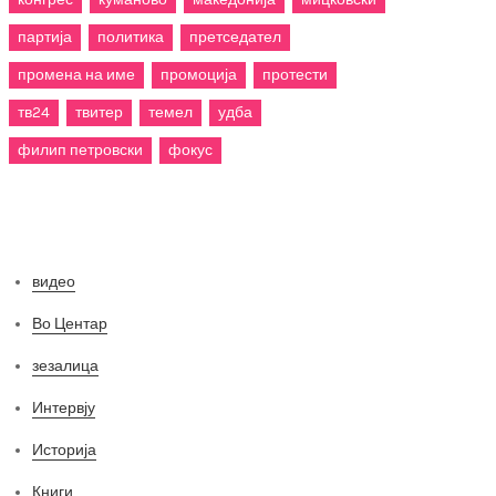
партија
политика
претседател
промена на име
промоција
протести
тв24
твитер
темел
удба
филип петровски
фокус
Категории
видео
Во Центар
зезалица
Интервју
Историја
Книги