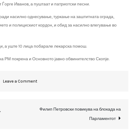
 Ѓорге Иванов, а пуштаат и патриотски песни.
поради насилно однесување, туркање на заштитната ограда,
то и полицискиот кордон, и обид за насилно влегување во
и, а уште 10 лица побарале лекарска помош.
а РМ покрена и Основното јавно обвинителство Скопје.
on
Leave a Comment
Нов
протест
пред
Филип Петровски повикува на блокада на
,
Собранието,
Парламентот
се
извикува