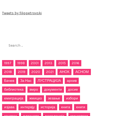
Tweets by filippetrovski
Пребарај го филиппетровски.мк
Search
for:
1997
1998
2001
2013
2015
2016
2018
2019
2020
2021
АНОК
АСНОМ
Бачев
За Нас
ЛУСТРАЦИЈА
архив
библиотека
вмро
документи
досие
емиграција
жмицко
зезање
избори
изјава
интервју
историја
книга
книги
конгрес
куманово
македонија
мицковски