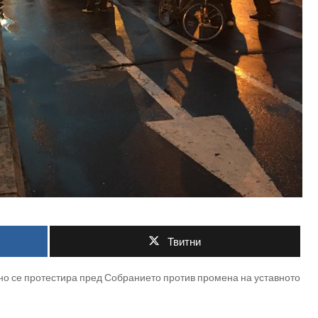
Твитни
но се протестира пред Собранието против промена на уставното