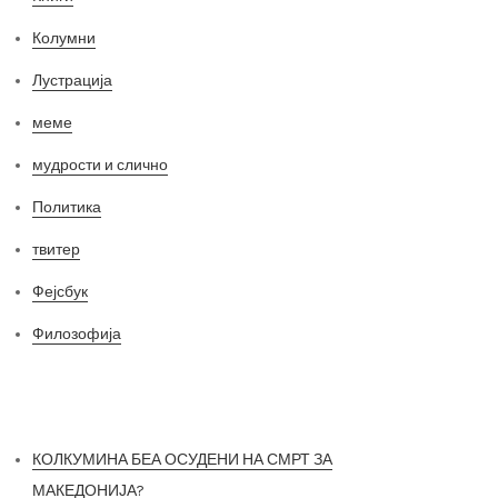
Колумни
Лустрација
меме
мудрости и слично
Политика
твитер
Фејсбук
Филозофија
Најнови постови
КОЛКУМИНА БЕА ОСУДЕНИ НА СМРТ ЗА
МАКЕДОНИЈА?