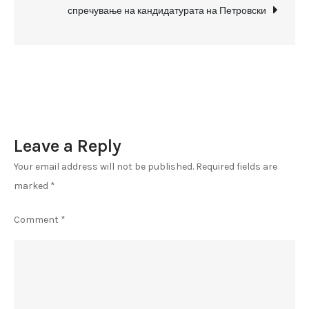
на
спречување на кандидатурата на Петровски
Џес
Бејли
–
Мицковски
и
Заев
Leave a Reply
Your email address will not be published.
Required fields are
marked
*
Comment
*