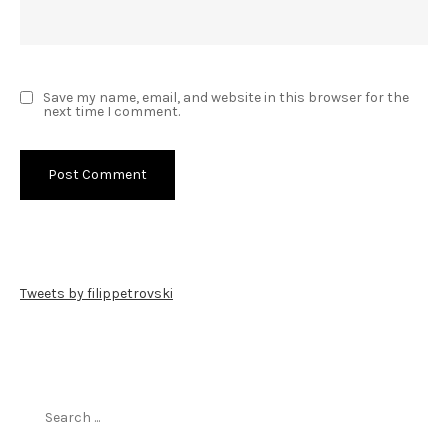
Save my name, email, and website in this browser for the
next time I comment.
Tweets by filippetrovski
Пребарај го филиппетровски.мк
Search
for: