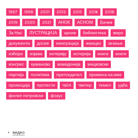
1997
1998
2001
2013
2015
2016
2018
2019
2020
2021
АНОК
АСНОМ
Бачев
За Нас
ЛУСТРАЦИЈА
архив
библиотека
вмро
документи
досие
емиграција
жмицко
зезање
избори
изјава
интервју
историја
книга
книги
конгрес
куманово
македонија
мицковски
партија
политика
претседател
промена на име
промоција
протести
тв24
твитер
темел
удба
филип петровски
фокус
Категории
видео