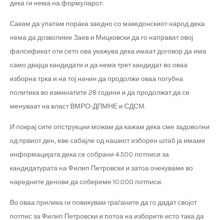
дека ги нема на формуларот.
Сакам да упатам порака заедно со македонскиот народ дека
нема да дозволиме Заев и Мицковски да го направат овој
фалсификат оти сето ова укажува дека имаат договор да има
само двајца кандидати и да нема трет кандидат во оваа
изборна трка и на тој начин да продолжи оваа погубна
политика во изминатите 28 години и да продолжат да се
менуваат на власт ВМРО-ДПМНЕ и СДСМ.
И покрај сите опструкции можам да кажам дека сме задоволни
од првиот ден, еве сабајле од нашиот изборен штаб ја имаме
информацијата дека се собрани 4.500 потписи за
кандидатурата на Филип Петровски и затоа очекуваме во
наредните денови да собереме 10.000 потписи.
Во оваа прилика ги повикувам граѓаните да го дадат својот
потпис за Филип Петровски и потоа на изборите исто така да