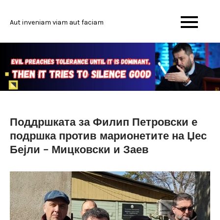
Skip
to
Aut inveniam viam aut faciam
content
Поддршката за Филип Петровски е
подршка против марионетите на Џес
Бејли – Мицковски и Заев