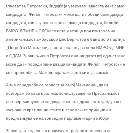
гласаат за Петровски, бидејќи ја уверувам јавноста дека само
кандидатот Филип Петровски може да ги победи овие двајца
кандидати, кои всушност и не се двајца кандидати, бидејќи,
ВМРО-ДПМНЕ и СДСМ се иста матрица под контрола на
американскиот амбасадор Џес Бејли, тоа е една иста партија
„Погреб за Македонија„ оставена од два дела ВМРО-ДПМНЕ
и СДСМ. Значи, Филип Петровски е кандидатот кој единствено
може да ги победи овие двајца кандидати. Филип Петровски е
со определби за Македонија каква што сите ја сакаме.
А тие определби се гордост за секој Македонец да ги
повторам во оваа прилика: поништување на Преспанскиот
договор, укинување на двојазичноста, државното уредување
засновано врз илинденските и асномските принципи и
предизвикување на вонредни парламентарни избори.
Значи, уште еднаш ги повикувам граѓаните масовно да