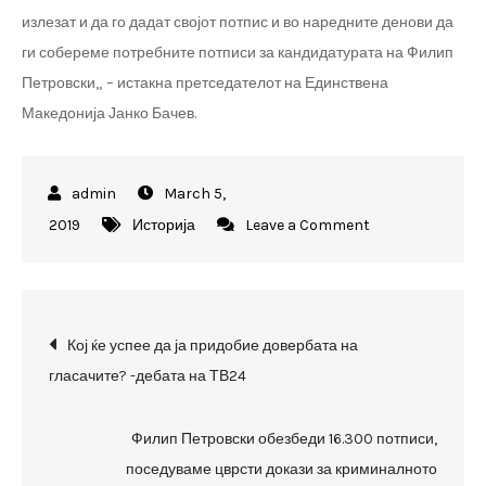
излезат и да го дадат својот потпис и во наредните денови да
ги собереме потребните потписи за кандидатурата на Филип
Петровски„ – истакна претседателот на Единствена
Македонија Јанко Бачев.
March 5,
on
2019
Историја
Leave a Comment
Поддршката
за
Филип
Post
Петровски
Кој ќе успее да ја придобие довербата на
е
гласачите? -дебата на ТВ24
navigation
подршка
против
Филип Петровски обезбеди 16.300 потписи,
марионетите
поседуваме цврсти докази за криминалното