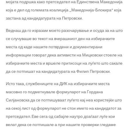
мојата подршка како претседател на Единствена Македонија
која е дел од големата коалиција „Македонија-Блокира“ која
застана ад кандидатурата на Петровски.
Веднаш да го изразам моето разочарување и осуда за на што
се случуваше во текот на вчерашниот ден на избирачките
места од каде нашите потврдени и документирани
информации говорат дека активисти на Мицковски стоеле на
избирачките места и вршеле притисоци на луѓето што сакале
да се потпишат на кандидатурата на Филип Петровски.
Исто така, службениците на ДИК на избирачките места
масовно го подметнувале формуларот на Гордана
Силјановска да се потпишуваат луѓето кај неа користејќи што
на секој лист од формуларот не стои името на кандидатот за
претседател. Еве сега од сабајле наутро доаѓаат луѓе кои
велат дека се потпишале а при нашите проверки гледаме