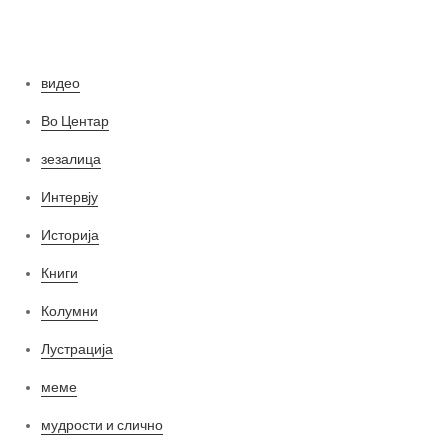
Категории
видео
Во Центар
зезалица
Интервју
Историја
Книги
Колумни
Лустрација
меме
мудрости и слично