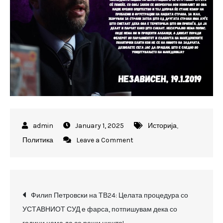
January 1, 2025
Историја
,
on
Политика
Leave a Comment
Талат
знае
дека
Post
Заев
Филип Петровски на ТВ24: Целата процедура со
е
УСТАВНИОТ СУД е фарса, потпишувам дека со
navigation
слаб