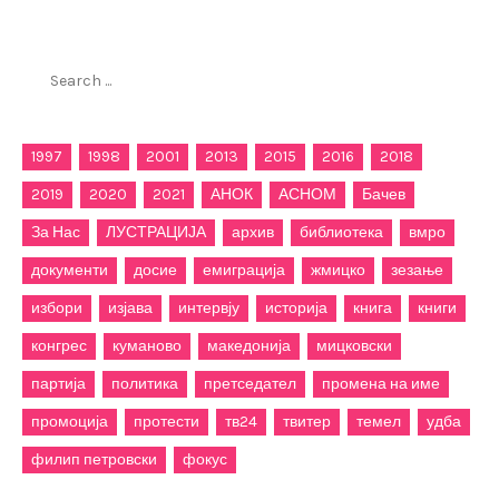
Пребарај го филиппетровски.мк
Search
for:
1997
1998
2001
2013
2015
2016
2018
2019
2020
2021
АНОК
АСНОМ
Бачев
За Нас
ЛУСТРАЦИЈА
архив
библиотека
вмро
документи
досие
емиграција
жмицко
зезање
избори
изјава
интервју
историја
книга
книги
конгрес
куманово
македонија
мицковски
партија
политика
претседател
промена на име
промоција
протести
тв24
твитер
темел
удба
филип петровски
фокус