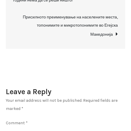
години нема да се реши ништо!
без
нивната
Присилното преименување на населените места,
поддршка.
топонимите и микротопонимите во Егејска
Истовремено…
Македонија
Leave a Reply
Your email address will not be published.
Required fields are
marked
*
Comment
*