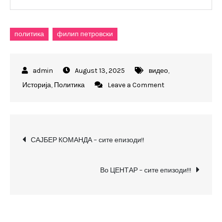
политика
филип петровски
August 13, 2025
видео
,
on
Историја
,
Политика
Leave a Comment
ТЕШКИ
МУАБЕТИ
–
Post
сите
САЈБЕР КОМАНДА – сите епизоди!!
епизоди!!!
navigation
Во ЦЕНТАР – сите епизоди!!!