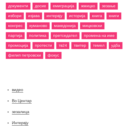
документи
досие
емиграција
жмицко
зезање
избори
изјава
интервју
историја
книга
книги
конгрес
куманово
македонија
мицковски
партија
политика
претседател
промена на име
промоција
протести
тв24
твитер
темел
удба
филип петровски
фокус
Категории
видео
Во Центар
зезалица
Интервју