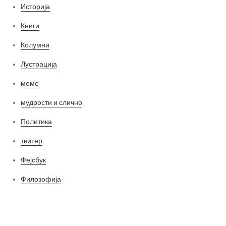
Историја
Книги
Колумни
Лустрација
меме
мудрости и слично
Политика
твитер
Фејсбук
Филозофија
Најнови постови