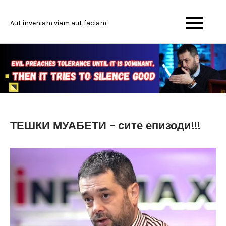
Skip
to
Aut inveniam viam aut faciam
content
ТЕШКИ МУАБЕТИ – сите епизоди!!!