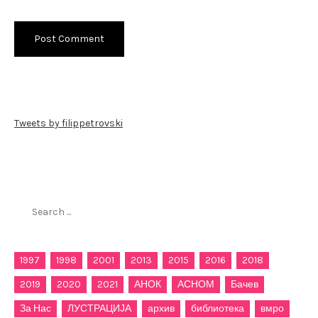
Tweets by filippetrovski
Пребарај го филиппетровски.мк
Search
for:
1997
1998
2001
2013
2015
2016
2018
2019
2020
2021
АНОК
АСНОМ
Бачев
За Нас
ЛУСТРАЦИЈА
архив
библиотека
вмро