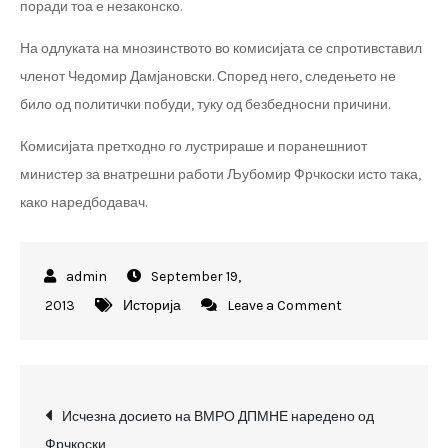
поради тоа е незаконско.
На одлуката на мнозинството во комисијата се спротивставил
членот Чедомир Дамјановски. Според него, следењето не
било од политички побуди, туку од безбедносни причини.
Комисијата претходно го лустрираше и поранешниот
министер за внатрешни работи Љубомир Фрчкоски исто така,
како наредбодавач.
September 19,
on
2013
Историја
Leave a Comment
Томислав
Чокревски
лустриран
Post
за
Исчезна досието на ВМРО ДПМНЕ наредено од
досието
Фрчкоски