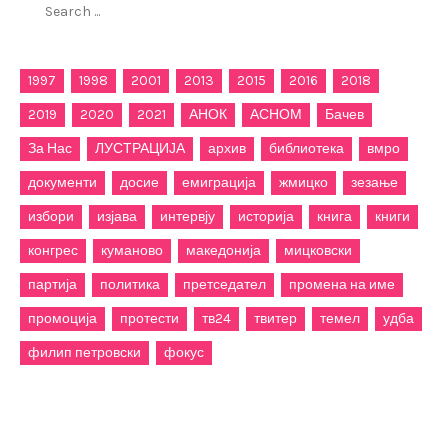
for:
1997
1998
2001
2013
2015
2016
2018
2019
2020
2021
АНОК
АСНОМ
Бачев
За Нас
ЛУСТРАЦИЈА
архив
библиотека
вмро
документи
досие
емиграција
жмицко
зезање
избори
изјава
интервју
историја
книга
книги
конгрес
куманово
македонија
мицковски
партија
политика
претседател
промена на име
промоција
протести
тв24
твитер
темел
удба
филип петровски
фокус
Категории