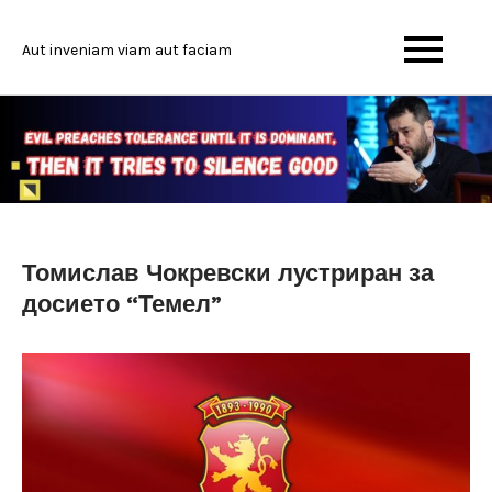
Skip
to
Aut inveniam viam aut faciam
content
Томислав Чокревски лустриран за
досието “Темел”