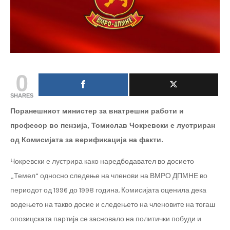
0
SHARES
Поранешниот министер за внатрешни работи и
професор во пензија, Томислав Чокревски е лустриран
од Комисијата за верификација на факти.
Чокревски е лустрира како наредбодавател во досието
„Темел“ односно следење на членови на ВМРО ДПМНЕ во
периодот од 1996 до 1998 година. Комисијата оценила дека
водењето на такво досие и следењето на членовите на тогаш
опозицската партија се засновало на политички побуди и