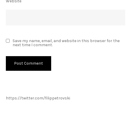
Website
Save my name, email, and website in this browser for the
next time I comment.
https://twitter.com/filippetrovski
Пребарај го филиппетровски.мк
Search