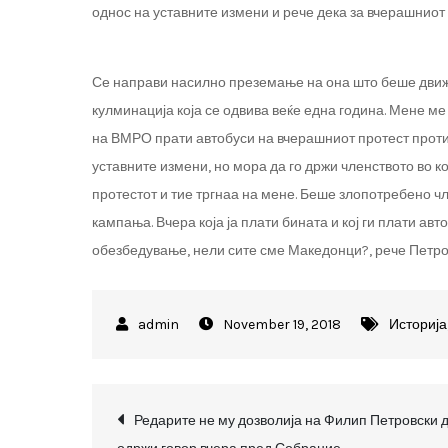
однос на уставните измени и рече дека за вчерашниот
Се направи насилно преземање на она што беше движ
кулминација која се одвива веќе една година. Мене ме
на ВМРО прати автобуси на вчерашниот протест против
уставните измени, но мора да го држи членството во к
протестот и тие тргнаа на мене. Беше злопотребено ч
кампања. Вчера која ја плати бината и кој ги плати а
обезбедување, нели сите сме Македонци?, рече Петро
November 19, 2018
Историја
Post
Редарите не му дозволија на Филип Петровски 