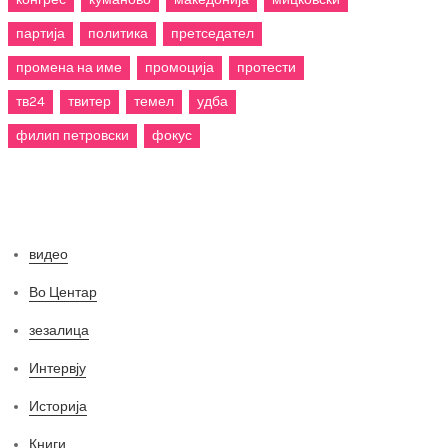
партија
политика
претседател
промена на име
промоција
протести
тв24
твитер
темел
удба
филип петровски
фокус
Категории
видео
Во Центар
зезалица
Интервју
Историја
Книги