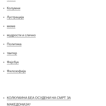
Колумни
Лустрација
меме
мудрости и слично
Политика
твитер
Фејсбук
Филозофија
Најнови постови
КОЛКУМИНА БЕА ОСУДЕНИ НА СМРТ ЗА
МАКЕДОНИЈА?