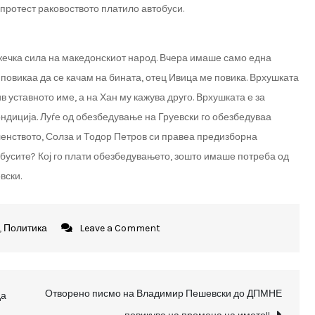
 протест раковоството платило автобуси.
ечка сила на македонскиот народ. Вчера имаше само една
 повикаа да се качам на бината, отец Ивица ме повика. Врхушката
 уставното име, а на Хан му кажува друго. Врхушката е за
ондиција. Луѓе од обезбедување на Груевски го обезбедуваа
ленството, Солза и Тодор Петров си правеа предизборна
втобусите? Кој го плати обезбедувањето, зошто имаше потреба од
вски.
on
,
Политика
Leave a Comment
Филип
Петровски:
Врхушката
Отворено писмо на Владимир Пешевски до ДПМНЕ
да
на