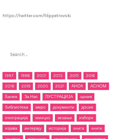
https://twitter.com/filippetrovski
Пребарај го филиппетровски.мк
Search
for:
1997
1998
2001
2013
2015
2016
2018
2019
2020
2021
АНОК
АСНОМ
Бачев
За Нас
ЛУСТРАЦИЈА
архив
библиотека
вмро
документи
досие
емиграција
жмицко
зезање
избори
изјава
интервју
историја
книга
книги
конгрес
куманово
македонија
мицковски