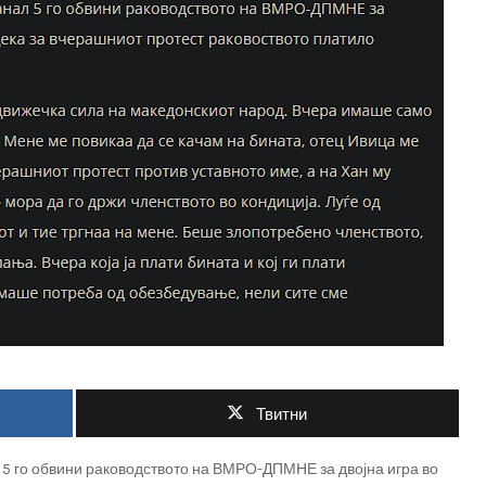
Твитни
5 го обвини раководството на ВМРО-ДПМНЕ за двојна игра во