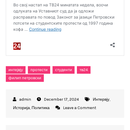
интејвју
протести
студенти
тв24
филип петровски
December 17, 2024
Интервју
,
on
Историја
,
Политика
Leave a Comment
Филип
Петровски