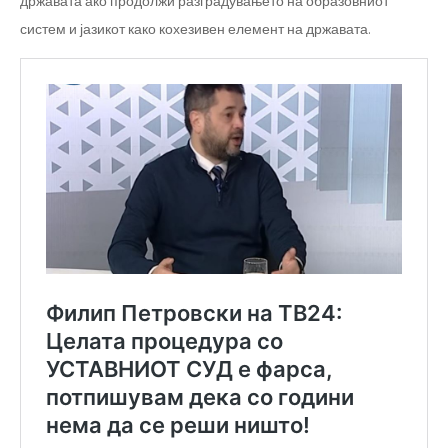
државата ако продолжи разградувањето на образовниот
систем и јазикот како кохезивен елемент на државата.