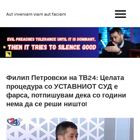
Skip
to
Aut inveniam viam aut faciam
content
Филип Петровски на ТВ24: Целата
процедура со УСТАВНИОТ СУД е
фарса, потпишувам дека со години
нема да се реши ништо!