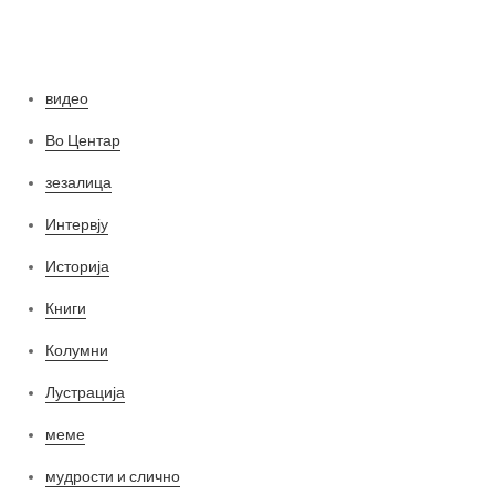
Категории
видео
Во Центар
зезалица
Интервју
Историја
Книги
Колумни
Лустрација
меме
мудрости и слично