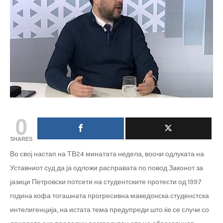
0
SHARES
Во свој настап на ТВ24 минатата недела, воочи одлуката на
Уставниот суд да ја одложи расправата по повод Законот за
јазици Петровски потсети на студентските протести од 1997
година кофа тогашната прогресивна македонска студенстска
интелигенција, на истата тема предупреди што ќе се случи со