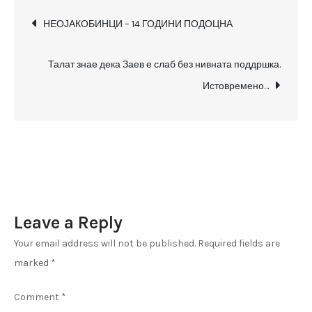
на
Post
ТВ24:
НЕОЈАКОБИНЦИ – 14 ГОДИНИ ПОДОЦНА
Целата
navigation
процедура
Талат знае дека Заев е слаб без нивната поддршка.
со
Истовремено…
УСТАВНИОТ
СУД
е
фарса,
потпишувам
дека
Leave a Reply
со
години
Your email address will not be published.
Required fields are
нема
marked
*
да
се
Comment
*