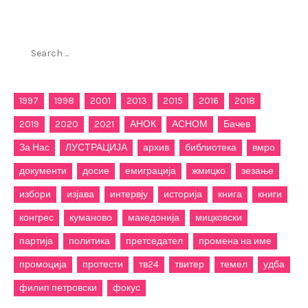
Пребарај го филиппетровски.мк
Search
for:
1997
1998
2001
2013
2015
2016
2018
2019
2020
2021
АНОК
АСНОМ
Бачев
За Нас
ЛУСТРАЦИЈА
архив
библиотека
вмро
документи
досие
емиграција
жмицко
зезање
избори
изјава
интервју
историја
книга
книги
конгрес
куманово
македонија
мицковски
партија
политика
претседател
промена на име
промоција
протести
тв24
твитер
темел
удба
филип петровски
фокус