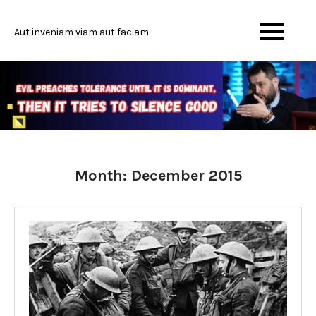
Skip
to
Aut inveniam viam aut faciam
content
Month:
December 2015