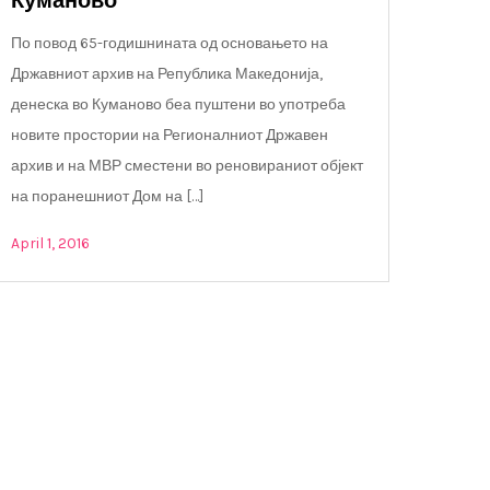
Куманово
По повод 65-годишнината од основањето на
Државниот архив на Република Македонија,
денеска во Куманово беа пуштени во употреба
новите простории на Регионалниот Државен
архив и на МВР сместени во реновираниот објект
на поранешниот Дом на […]
April 1, 2016