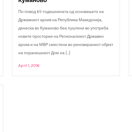
Куманово
По повод 65-годишнината од основањето на
Државниот архив на Република Македонија,
денеска во Куманово беа пуштени во употреба
новите простории на Регионалниот Државен
архив и на МВР сместени во реновираниот објект
на поранешниот Дом на […]
April 1, 2016