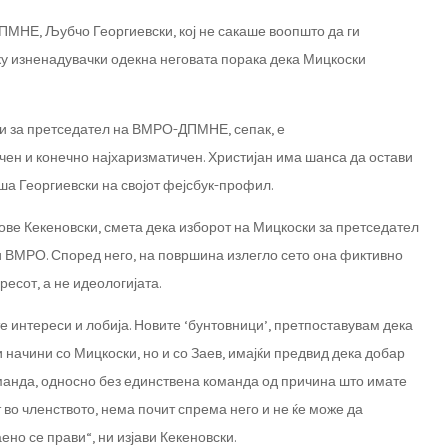
МНЕ, Љубчо Георгиевски, кој не сакаше воопшто да ги
ку изненадувачки одекна неговата порака дека Мицкоски
ти за претседател на ВМРО-ДПМНЕ, сепак, е
чен и конечно најхаризматичен. Христијан има шанса да остави
ша Георгиевски на својот фејсбук-профил.
Јове Кекеновски, смета дека изборот на Мицкоски за претседател
ви ВМРО. Според него, на површина излегло сето она фиктивно
есот, а не идеологијата.
ите интереси и лобија. Новите ‘бунтовници’, претпоставувам дека
и начини со Мицкоски, но и со Заев, имајќи предвид дека добар
команда, односно без единствена команда од причина што имате
 во членството, нема почит спрема него и не ќе може да
ено се прави“, ни изјави Кекеновски.