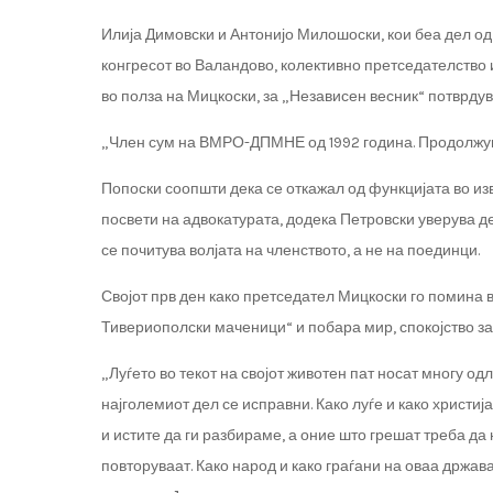
Илија Димовски и Антонијо Милошоски, кои беа дел о
конгресот во Валандово, колективно претседателство
во полза на Мицкоски, за „Независен весник“ потврдува
„Член сум на ВМРО-ДПМНЕ од 1992 година. Продолжув
Попоски соопшти дека се откажал од функцијата во и
посвети на адвокатурата, додека Петровски уверува де
се почитува волјата на членството, а не на поединци.
Својот прв ден како претседател Мицкоски го помина 
Тивериополски маченици“ и побара мир, спокојство за 
„Луѓето во текот на својот животен пат носат многу од
најголемиот дел се исправни. Како луѓе и како христи
и истите да ги разбираме, а оние што грешат треба да 
повторуваат. Како народ и како граѓани на оваа држа