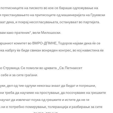
д потписниците на писмото во кое се бараше одложување на
 и престанувањето на притисоците од машинеријата на Груевски
ат дека, и покрај несогласувањата, остануваат во партијата.
ам како пратеник“, вели Милошоски.
звршниот комитет во ВМРО-ДПМНЕ, Тодоров најави дека ќе се
ка набргу ќе биде свикан вонреден конгрес, во кој навистина ќе
во Струмица. Се помоли во црквата „Св. Петнаесет
себе и за сите граѓани.
луки, дел од тие одлуки некогаш знаат да бидат и погрешни,
јани треба да научиме на простување, да посочуваме на грешките
научат да извлечат поука од грешките и истите да не ги
ва ни е потребно помирување, толеранција и разбирање за сите