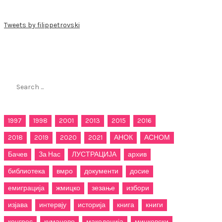
Tweets by filippetrovski
Пребарај го филиппетровски.мк
Search
for:
1997
1998
2001
2013
2015
2016
2018
2019
2020
2021
АНОК
АСНОМ
Бачев
За Нас
ЛУСТРАЦИЈА
архив
библиотека
вмро
документи
досие
емиграција
жмицко
зезање
избори
изјава
интервју
историја
книга
книги
конгрес
куманово
македонија
мицковски