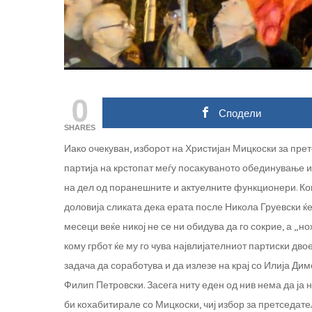
0
Сподели
SHARES
Иако очекуван, изборот на Христијан Мицкоски за пр
партија на крстопат меѓу посакуваното обединување 
на дел од поранешните и актуелните функционери. Кон
доловија сликата дека ерата после Никола Груевски ќе
месеци веќе никој не се ни обидува да го сокрие, а „н
кому грбот ќе му го чува највлијателниот партиски дв
задача да соработува и да излезе на крај со Илија Д
Филип Петровски. Засега ниту еден од нив нема да ја 
би кохабитирале со Мицкоски, чиј избор за претседате