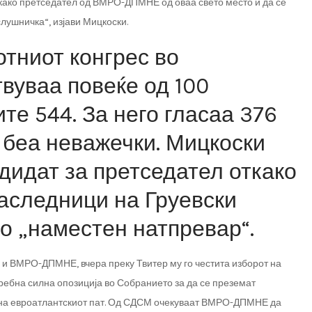
 како претседател од ВМРО-ДПМНЕ од оваа свето место и да се
лушничка“, изјави Мицкоски.
отниот конгрес во
твуваа повеќе од 100
те 544. За него гласаа 376
 беа неважечки. Мицкоски
дидат за претседател откако
наследници на Груевски
во „наместен натпревар“.
а и ВМРО-ДПМНЕ, вчера преку Твитер му го честита изборот на
ребна силна опозиција во Собранието за да се преземат
 на евроатлантскиот пат. Од СДСМ очекуваат ВМРО-ДПМНЕ да