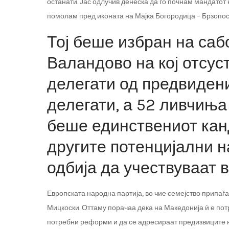
останати. Јас одлучив денеска да го почнам мандатот
помолам пред иконата на Мајка Богородица – Брзопос
Тој беше избран на саб
Валандово на кој отсус
делегати од предвидени
делегати, а 52 ливчиња
беше единствениот кан
другите потенцијални 
одбија да учествуваат 
Европската народна партија, во чие семејство припаѓ
Мицкоски. Оттаму порачаа дека на Македонија ѝ е пот
потребни реформи и да се адресираат предизвиците