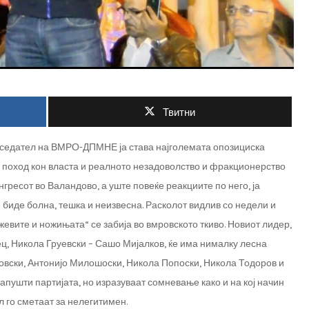
Твитни
етседател на ВМРО-ДПМНЕ ја става најголемата опозициска
и поход кон власта и реалното незадоволство и фракционерство
гресот во Валандово, а уште повеќе реакциите по него, ја
 биде болна, тешка и неизвесна. Расколот видлив со недели и
ожевите и ножињата“ се забија во вмровското ткиво. Новиот лидер,
оец, Никола Груевски – Сашо Мијалков, ќе има нималку лесна
имовски, Антонијо Милошоски, Никола Попоски, Никола Тодоров и
напушти партијата, но изразуваат сомневање како и на кој начин
л го сметаат за нелегитимен.