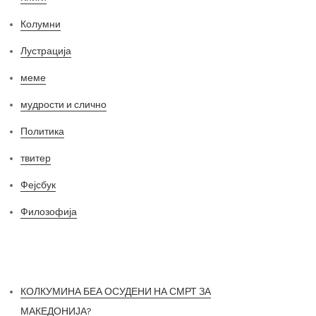
Колумни
Лустрација
меме
мудрости и слично
Политика
твитер
Фејсбук
Филозофија
Најнови постови
КОЛКУМИНА БЕА ОСУДЕНИ НА СМРТ ЗА
МАКЕДОНИЈА?