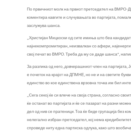
По првичниот молк на првиот претседател на ВМРО-ДП
коментира кавгите и случувањата во партијата, помал
заслужува шанса.
„Христијан Мицкоски од сите имиња што беа кандида
најнекомпромитиран, неизвалкан со афери, најенерги
свој печат во ВМРО. Треба да му се даде шанса“, напи
За разлика од него, довчерашниот член на партијата, 
е почеток на крајот на ДПМНЕ, но не и на светите бук
единство во кое единствена врзовна точка им бил интер
„Сега секој ќе си влече на своја страна, согласно сво
ќе останат во партијата и ќе се пазарат на разни можн
дел од нив се пратеници. Тоа ќе биде групација без 
нелегално избран претседател, кој нема кредибилитет
спроведе ниту една партиска одлука, како што вообича