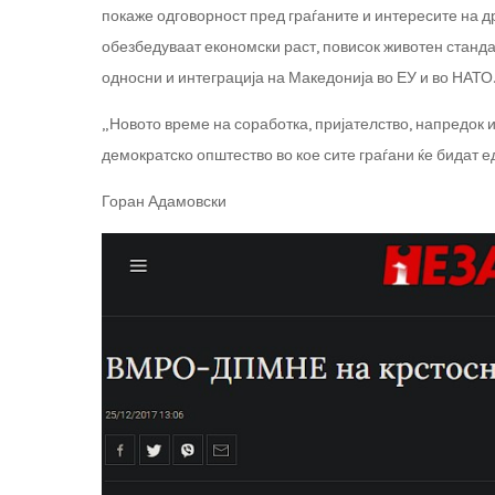
покаже одговорност пред граѓаните и интересите на д
обезбедуваат економски раст, повисок животен станда
односни и интеграција на Македонија во ЕУ и во НАТО.
„Новото време на соработка, пријателство, напредок 
демократско општество во кое сите граѓани ќе бидат 
Горан Адамовски