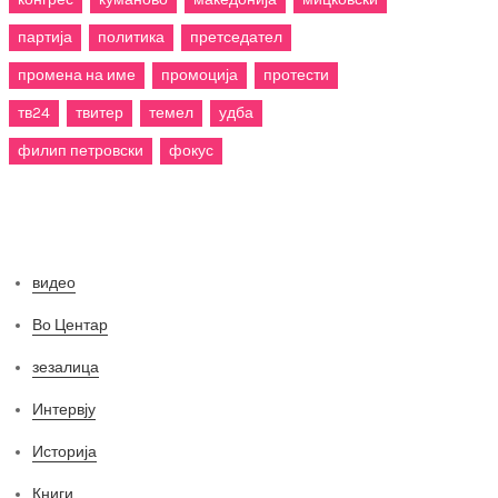
партија
политика
претседател
промена на име
промоција
протести
тв24
твитер
темел
удба
филип петровски
фокус
Категории
видео
Во Центар
зезалица
Интервју
Историја
Книги