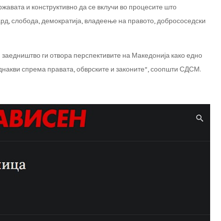
ржавата и конструктивно да се вклучи во процесите што
рд, слобода, демократија, владеење на правото, добрососедски
и заедништво ги отвора перспективите на Македонија како едно
еднакви спрема правата, обврските и законите“, соопшти СДСМ.