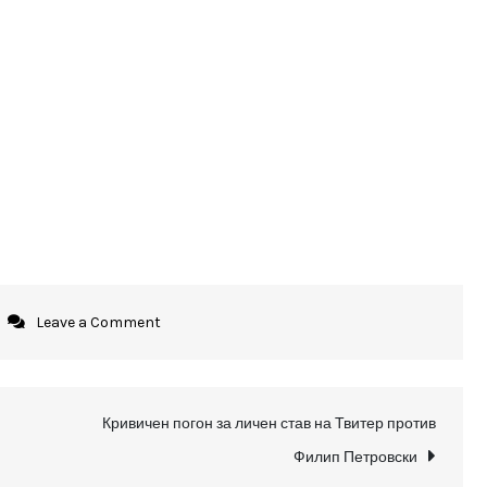
on
Leave a Comment
Петровски
го
бутна
Кривичен погон за личен став на Твитер против
микрофонот
Филип Петровски
кога