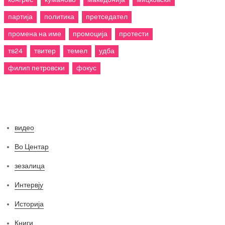
партија
политика
претседател
промена на име
промоција
протести
тв24
твитер
темел
удба
филип петровски
фокус
Категории
видео
Во Центар
зезалица
Интервју
Историја
Книги