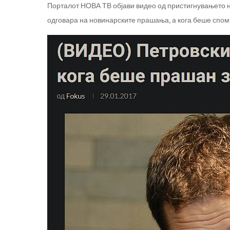
Порталот НОВА ТВ објави видео од пристигнувањето 
одговара на новинарските прашања, а кога беше спомн