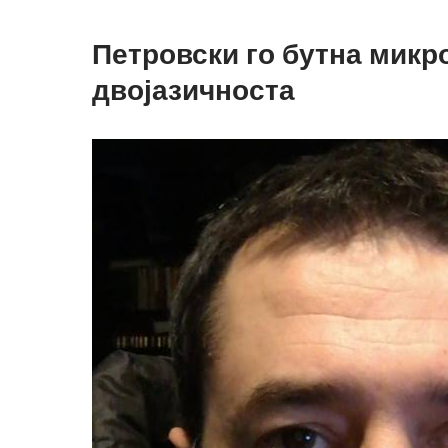
Петровски го бутна микр
двојазичноста