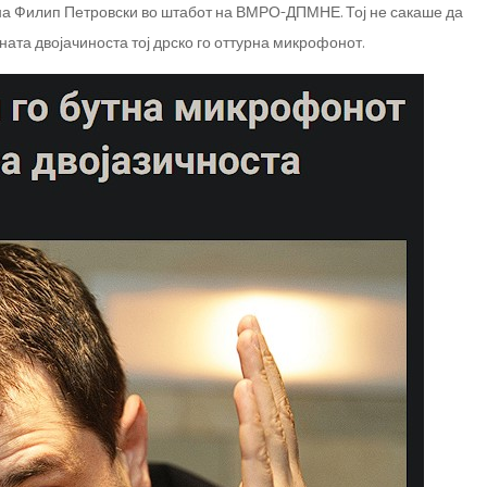
на Филип Петровски во штабот на ВМРО-ДПМНЕ. Тој не сакаше да
ата двојачиноста тој дрско го оттурна микрофонот.