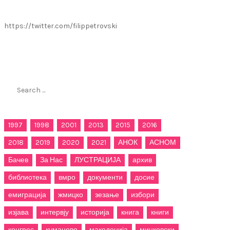
https://twitter.com/filippetrovski
Пребарај го филиппетровски.мк
Search
for:
1997
1998
2001
2013
2015
2016
2018
2019
2020
2021
АНОК
АСНОМ
Бачев
За Нас
ЛУСТРАЦИЈА
архив
библиотека
вмро
документи
досие
емиграција
жмицко
зезање
избори
изјава
интервју
историја
книга
книги
конгрес
куманово
македонија
мицковски