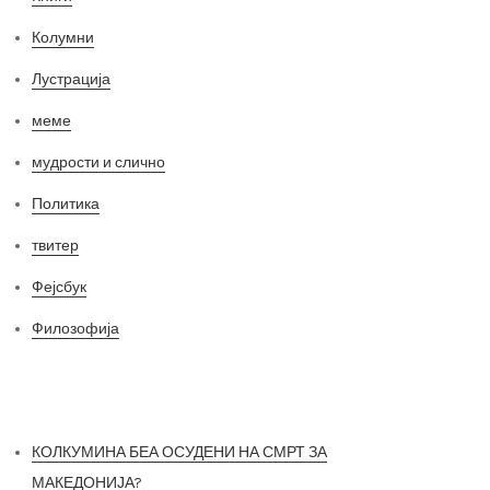
Колумни
Лустрација
меме
мудрости и слично
Политика
твитер
Фејсбук
Филозофија
Најнови постови
КОЛКУМИНА БЕА ОСУДЕНИ НА СМРТ ЗА
МАКЕДОНИЈА?