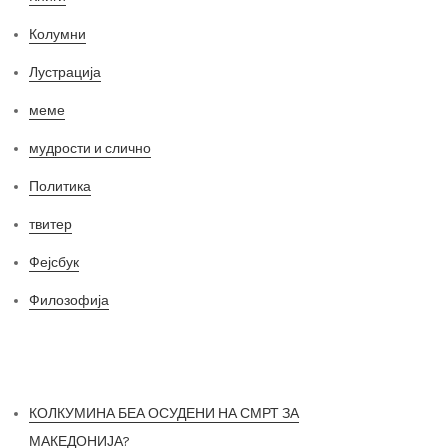
Колумни
Лустрација
меме
мудрости и слично
Политика
твитер
Фејсбук
Филозофија
Најнови постови
КОЛКУМИНА БЕА ОСУДЕНИ НА СМРТ ЗА
МАКЕДОНИЈА?