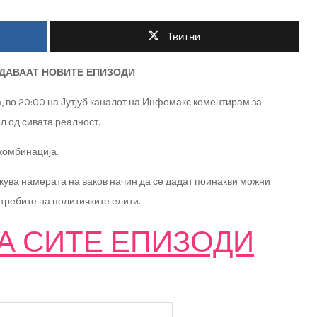
Твитни
ОДАВААТ НОВИТЕ ЕПИЗОДИ
а, во 20:00 на Јутјуб каналот на Инфомакс коментирам за
ел од сивата реалност.
комбинација.
ликува намерата на ваков начин да се дадат поинакви можни
требите на политичките елити.
А СИТЕ ЕПИЗОДИ