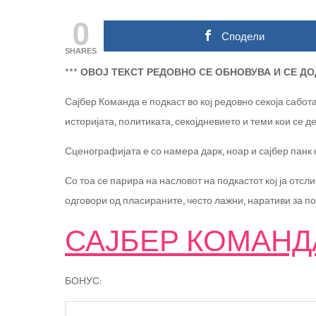
0
Сподели
SHARES
*** ОВОЈ ТЕКСТ РЕДОВНО СЕ ОБНОВУВА И СЕ Д
Сајбер Команда е подкаст во кој редовно секоја сабот
историјата, политиката, секојдневието и теми кои се д
Сценографијата е со намера дарк, ноар и сајбер панк 
Со тоа се парира на насловот на подкастот кој ја отс
одговори од пласираните, често лажни, наративи за по
САЈБЕР КОМАНД
БОНУС: