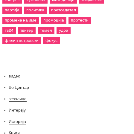
партија
политика
претседател
промена на име
промоција
протести
тв24
твитер
темел
удба
филип петровски
фокус
Категории
видео
Во Центар
зезалица
Интервју
Историја
Книги