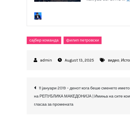
сајбер команда
филип петровски
August 13, 2025
видео
,
Исто
Post
11 јануари 2019 – денот кога беше сменето името
на РЕПУБЛИКА МАКЕДОНИЈА | Имиња на сите кои
navigation
гласаа за промената