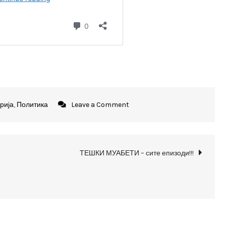
on
рија
,
Политика
Leave a Comment
САЈБЕР
КОМАНДА
–
ТЕШКИ МУАБЕТИ – сите епизоди!!!
сите
епизоди!!