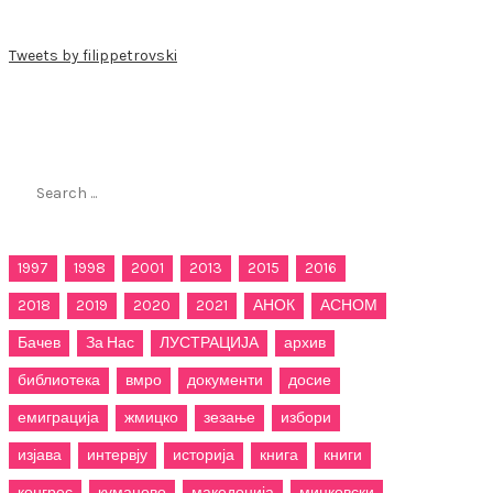
Tweets by filippetrovski
Пребарај го филиппетровски.мк
Search
for:
1997
1998
2001
2013
2015
2016
2018
2019
2020
2021
АНОК
АСНОМ
Бачев
За Нас
ЛУСТРАЦИЈА
архив
библиотека
вмро
документи
досие
емиграција
жмицко
зезање
избори
изјава
интервју
историја
книга
книги
конгрес
куманово
македонија
мицковски