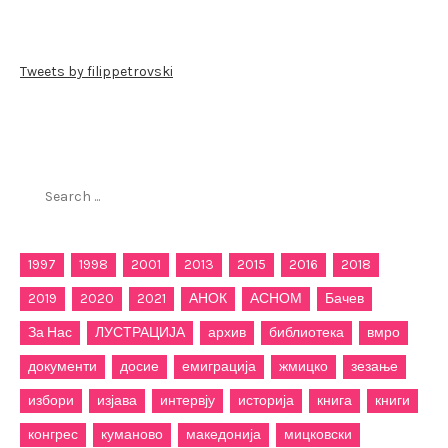
Tweets by filippetrovski
Пребарај го филиппетровски.мк
Search
for:
1997
1998
2001
2013
2015
2016
2018
2019
2020
2021
АНОК
АСНОМ
Бачев
За Нас
ЛУСТРАЦИЈА
архив
библиотека
вмро
документи
досие
емиграција
жмицко
зезање
избори
изјава
интервју
историја
книга
книги
конгрес
куманово
македонија
мицковски