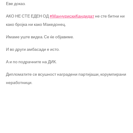
Еве доказ.
АКО НЕ СТЕ ЕДЕН ОД
#МанчурискиКандидат
не сте битни ни
како бројка ни како Македонец.
Имаме уште видеа. Се ќе објавиме.
И во други амбасади е исто.
А и по подрачните на ДИК.
Дипломатите се всушност наградени партијаши, корумпирани
неработници.