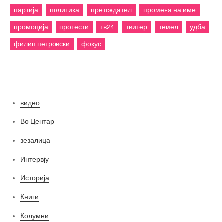
партија
политика
претседател
промена на име
промоција
протести
тв24
твитер
темел
удба
филип петровски
фокус
Категории
видео
Во Центар
зезалица
Интервју
Историја
Книги
Колумни