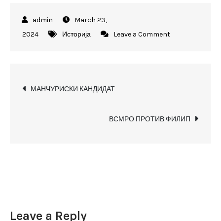
March 23,
on
2024
Историја
Leave a Comment
СКАНДАЛ
–
КАКО
Post
ГИ
МАНЧУРИСКИ КАНДИДАТ
КРИЕЈА
navigation
СПИСОЦИТЕ
ВСМРО ПРОТИВ ФИЛИП
ЗА
ПОТПИШУВАЊ
ЗА
МОЈАТА
КАНДИДАТУРА!
Leave a Reply