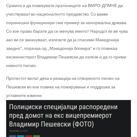
Срамно е да повикувате пратениците на ВМРО-ДПМНЕ да
учествуваат во националното предавство. Со вакви
поранешни функцинери сме пример за ненормална држава.
Со кое право барате да се менува името? Народот ќе ве чува
ако ви се закануваат, излезете да ја спасиме Македонија
заедно“, порачаа од „Македонија блокира“ и го повикаа
ексминистерот Владимир Пешевски да излезе и да го прими
нивното писмо.
Протестот велат дека е реакција на отвореното писмо на
Пешевски во кое повика на помирување и поддршка за
уставните измени.