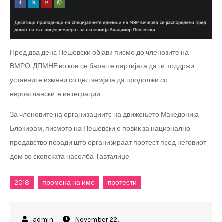
Пред два дена Пешевски објави писмо до членовите на
ВМРО-ДПМНЕ во кое се бараше партијата да ги поддржи
уставните измени со цел земјата да продолжи со
евроатланските интеграции.
За членовите на организациите на движењето Македонија
Блокирам, писмото на Пешевски е повик за национално
предавство поради што организираат протест пред неговиот
дом во скопската населба Тавталиџе.
2018
промена на име
протести
November 22,