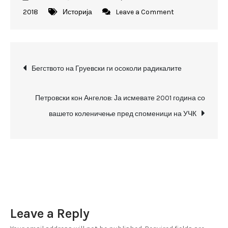
on
2018
Историја
Leave a Comment
Протест
пред
домот
Post
на
Бегството на Груевски ги осоколи радикалите
Пешевски,
navigation
учесниците
Петровски кон Ангелов: Ја исмевате 2001 година со
извикуваат
вашето коленичење пред споменици на УЧК
„предавник“
Leave a Reply