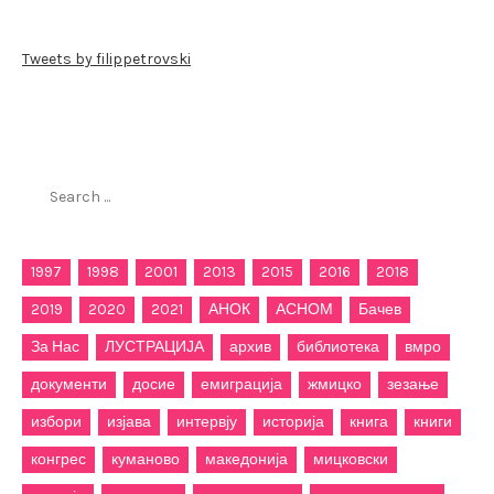
Tweets by filippetrovski
Пребарај го филиппетровски.мк
Search
for:
1997
1998
2001
2013
2015
2016
2018
2019
2020
2021
АНОК
АСНОМ
Бачев
За Нас
ЛУСТРАЦИЈА
архив
библиотека
вмро
документи
досие
емиграција
жмицко
зезање
избори
изјава
интервју
историја
книга
книги
конгрес
куманово
македонија
мицковски