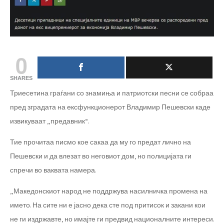
0
SHARES
Триесетина граѓани со знамиња и патриотски песни се собраа
пред зградата на ексфункционерот Владимир Пешевски каде
извикуваат „предавник“.
Тие прочитаа писмо кое сакаа да му го предат лично на
Пешевски и да влезат во неговиот дом, но полицијата ги
спречи во ваквата намера.
„Македонскиот народ не поддржува насилничка промена на
името. На сите ни е јасно дека сте под притисок и закани кои
не ги издржавте, но имајте ги предвид националните интереси.