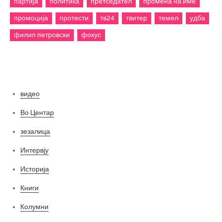
партија
политика
претседател
промена на име
промоција
протести
тв24
твитер
темел
удба
филип петровски
фокус
Категории
видео
Во Центар
зезалица
Интервју
Историја
Книги
Колумни