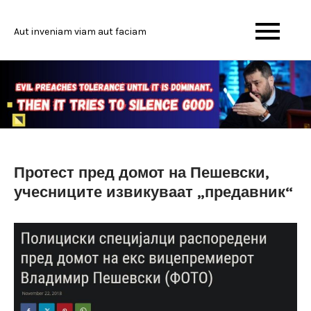
Skip
to
Aut inveniam viam aut faciam
content
Протест пред домот на Пешевски,
учесниците извикуваат „предавник“