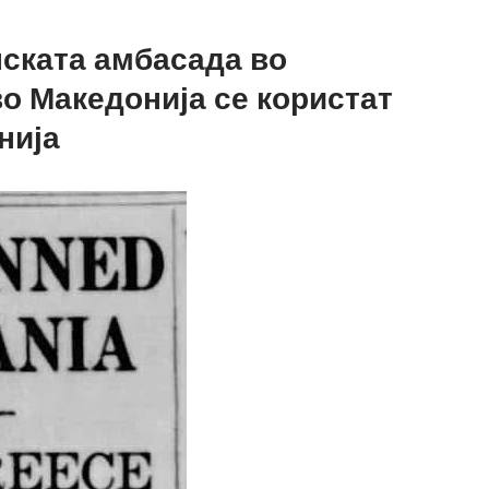
нската амбасада во
во Македонија се користат
нија