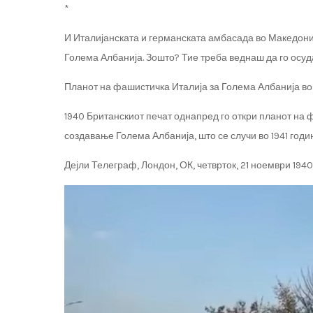
*
И Италијанската и германската амбасада во Македони
Голема Албанија. Зошто? Тие треба веднаш да го осуда
Планот на фашистичка Италија за Голема Албанија во 
1940 Британскиот печат однапред го откри планот на 
создавање Голема Албанија, што се случи во 1941 годи
Дејли Телеграф, Лондон, ОК, четврток, 21 ноември 1940