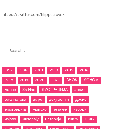
https://twitter.com/filippetrovski
Пребарај го филиппетровски.мк
Search
for:
1997
1998
2001
2013
2015
2016
2018
2019
2020
2021
АНОК
АСНОМ
Бачев
За Нас
ЛУСТРАЦИЈА
архив
библиотека
вмро
документи
досие
емиграција
жмицко
зезање
избори
изјава
интервју
историја
книга
книги
конгрес
куманово
македонија
мицковски