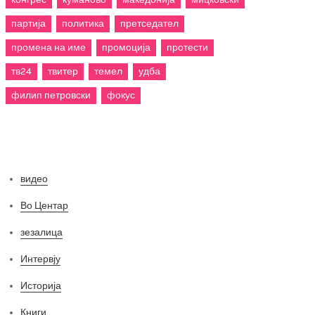
партија
политика
претседател
промена на име
промоција
протести
тв24
твитер
темел
удба
филип петровски
фокус
Категории
видео
Во Центар
зезалица
Интервју
Историја
Книги