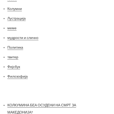
Колумни
Лустрација
меме
мудрости и слично
Политика
твитер
Фејсбук
Филозофија
Најнови постови
КОЛКУМИНА БЕА ОСУДЕНИ НА СМРТ ЗА
МАКЕДОНИЈА?