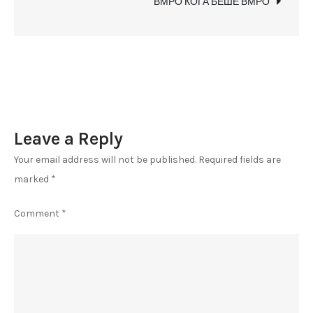
ВМРО КОГА БЕШЕ ВМРО
Република
Македонија?
Пендаровски
Стево
или
Петровски
Leave a Reply
Филип?
Your email address will not be published.
Required fields are
marked
*
Comment
*