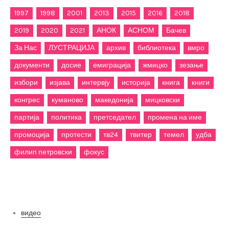
1997
1998
2001
2013
2015
2016
2018
2019
2020
2021
АНОК
АСНОМ
Бачев
За Нас
ЛУСТРАЦИЈА
архив
библиотека
вмро
документи
досие
емиграција
жмицко
зезање
избори
изјава
интервју
историја
книга
книги
конгрес
куманово
македонија
мицковски
партија
политика
претседател
промена на име
промоција
протести
тв24
твитер
темел
удба
филип петровски
фокус
Категории
видео