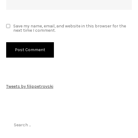
Save my name, email, and website in this browser for the
next time I comment.
Tweets by filippetrovski
Пребарај го филиппетровски.мк
Search
for: