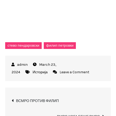
стево пендаровски
филип петровки
March 23,
on
2024
Историја
Leave a Comment
Кој
треба
да
Post
биде
ВСМРО ПРОТИВ ФИЛИП
Претседател
navigation
на