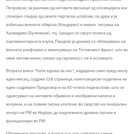
Петровски, за разлика од неговите врсници од опозицијата кои
спокојно гледаа од своите партиски штабови, па дури и ја
избегнаа воената обврска (Кондарко) и мирно летуваа на
Халкидики (Бучковски), тој (заедно со својот колега од
парламентарната клупа, Пандов) ја докажа со облекување на
воената униформа и заминување на Тетовскиот фронт, што во
овие негови книги, секако од скромност, не е истакнато.
Втората книга “Уште еднаш за нас”, издадена само пред околу
еден месец, содржи 228 страници, композициски поделена не
еден содржаен Предговор и на 60-етина поднаслови, што се
однесуваат на неговите објавени и необјавени написи и
колумни, и на повеќе писма упатени, во својство на генерален
конзул на РМ во Њујорк, до надлежните држани органи и
функционери во РМ.
Објавените текстови, и покрај тоа што опфаќаат широк