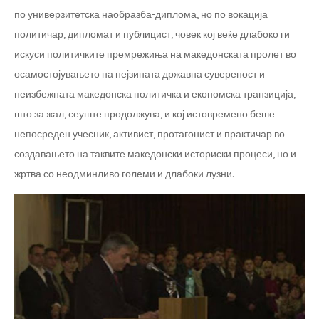
по универзитетска наобразба-диплома, но по вокација
политичар, дипломат и публицист, човек кој веќе длабоко ги
искуси политичките премрежиња на македонската пролет во
осамостојувањето на нејзината државна сувереност и
неизбежната македонска политичка и економска транзиција,
што за жал, сеуште продолжува, и кој истовремено беше
непосреден учесник, активист, протагонист и практичар во
создавањето на таквите македонски историски процеси, но и
жртва со неодминливо големи и длабоки лузни.