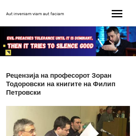
Skip
to
Aut inveniam viam aut faciam
content
Рецензија на професорот Зоран
Тодоровски на книгите на Филип
Петровски