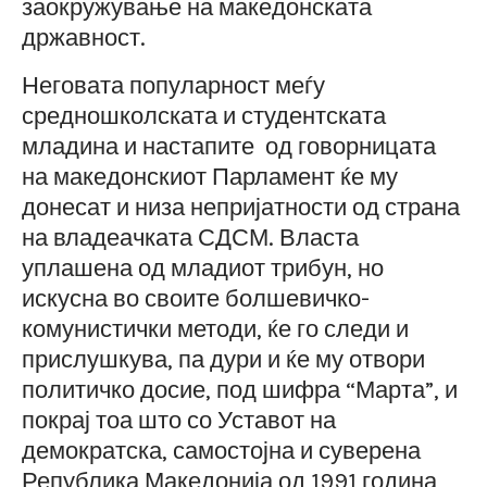
заокружување на македонската
државност.
Неговата популарност меѓу
средношколската и студентската
младина и настапите од говорницата
на македонскиот Парламент ќе му
донесат и низа непријатности од страна
на владеачката СДСМ. Власта
уплашена од младиот трибун, но
искусна во своите болшевичко-
комунистички методи, ќе го следи и
прислушкува, па дури и ќе му отвори
политичко досие, под шифра “Марта”, и
покрај тоа што со Уставот на
демократска, самостојна и суверена
Република Македонија од 1991 година