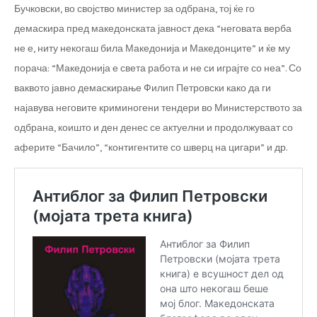
Бучковски, во својство министер за одбрана, тој ќе го
демаскира пред македонската јавност дека “неговата верба
не е, ниту некогаш била Македонија и Македонците” и ќе му
порача: “Македонија е света работа и не си играјте со неа”. Со
ваквото јавно демаскирање Филип Петровски како да ги
најавува неговите криминогени тендери во Министерството за
одбрана, коишто и ден денес се актуелни и продолжуваат со
аферите “Бачило”, “контигентите со шверц на цигари” и др.