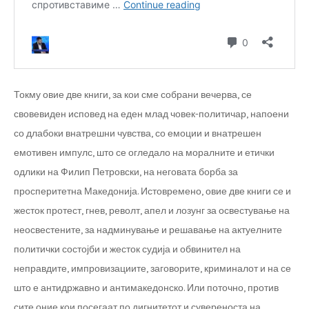
Токму овие две книги, за кои сме собрани вечерва, се
свовевиден исповед на еден млад човек-политичар, напоени
со длабоки внатрешни чувства, со емоции и внатрешен
емотивен импулс, што се огледало на моралните и етички
одлики на Филип Петровски, на неговата борба за
просперитетна Македонија. Истовремено, овие две книги се и
жесток протест, гнев, револт, апел и лозунг за освестување на
неосвестените, за надминување и решавање на актуелните
политички состојби и жесток судија и обвинител на
неправдите, импровизациите, заговорите, криминалот и на се
што е антидржавно и антимакедонско. Или поточно, против
сите оние кои посегаат по дигнитетот и сувереноста на