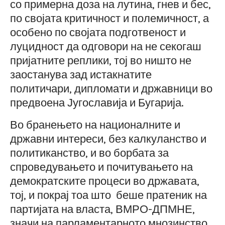
со примерна доза на лутина, гнев и бес,
по својата критичност и полемичност, а
особено по својата подготвеност и
луцидност да одговори на не секогаш
пријатните реплики, тој во ништо не
заостанува зад истакнатите
политичари, дипломати и државници во
предвоена Југославија и Бугарија.
Во бранењето на националните и
државни интереси, без калкуланство и
политиканство, и во борбата за
спроведувањето и почитувањето на
демократските процеси во државата,
тој, и покрај тоа што беше пратеник на
партијата на власта, ВМРО-ДПМНЕ,
значи на парламентарното мнозинство,