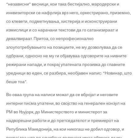
“независни” весници, кои така бестијално, мародерски и
инквизиторски се нафрлија врз него, оркестрирано, приземно,
со клевети, подметнувања, хистерија и исконструирани
измислици и со нарачани текстови да го сатанизираат и
девалвираат. Притоа, со непрофесионално
злоупотребувањето на позициите, не му дозволуваа да се
одбрани, односно не му ги објавуваа одговорите на нивните
режирани напади, и покрај упатената прозивка до главните
уредници во еден, се разбира, необјавен напис: “Новинар, што
беше тоа”.
Во оваа група на написи можат да се вбројат и неговите
интерни писма упатени, во својство на генерален конзул на
РМ во Њујорк, до Министерството и министерот за
надворешни работи и до претседателот и премиерот на
Република Македонија, на кои никогаш не добил одговор, и
покрај тоа што по службена должност имаа обврска да му