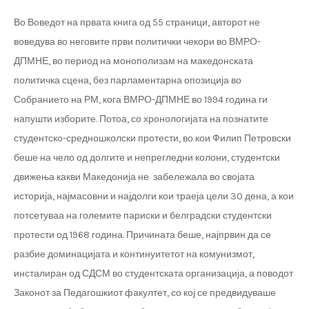
Во Воведот на првата книга од 55 страници, авторот не
воведува во неговите први политички чекори во ВМРО-
ДПМНЕ, во период на монополизам на македонската
политичка сцена, без парламентарна опозиција во
Собранието на РМ, кога ВМРО-ДПМНЕ во 1994 година ги
напушти изборите. Потоа, со хронологијата на познатите
студентско-средношколски протести, во кои Филип Петровски
беше на чело од долгите и непрегледни колони, студентски
движења какви Македонија не забележала во својата
историја, најмасовни и најдолги кои траеја цели 30 дена, а кои
потсетуваа на големите париски и белградски студентски
протести од 1968 година. Причината беше, најпрвин да се
разбие доминацијата и континуитетот на комунизмот,
инсталиран од СДСМ во студентската организација, а поводот
Законот за Педагошкиот факултет, со кој се предвидуваше