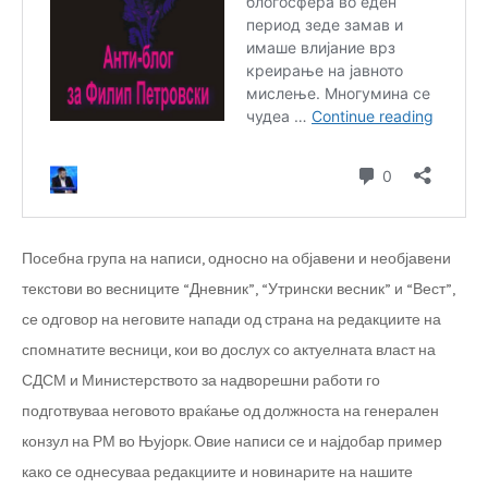
Посебна група на написи, односно на објавени и необјавени
текстови во весниците “Дневник”, “Утрински весник” и “Вест”,
се одговор на неговите напади од страна на редакциите на
спомнатите весници, кои во дослух со актуелната власт на
СДСМ и Министерството за надворешни работи го
подготвуваа неговото враќање од должноста на генерален
конзул на РМ во Њујорк. Овие написи се и најдобар пример
како се однесуваа редакциите и новинарите на нашите