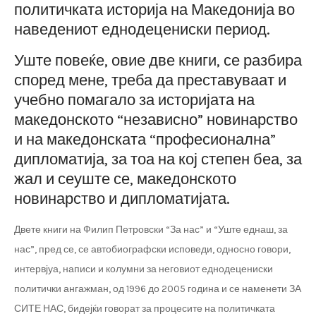
политичката историја на Македонија во
наведениот еднодецениски период.
Уште повеќе, овие две книги, се разбира
според мене, треба да преставуваат и
учебно помагало за историјата на
македонското “независно” новинарство
и на македонската “професионална”
дипломатија, за тоа на кој степен беа, за
жал и сеуште се, македонското
новинарство и дипломатијата.
Двете книги на Филип Петровски “За нас” и “Уште еднаш, за
нас”, пред се, се автобиографски исповеди, односно говори,
интервјуа, написи и колумни за неговиот еднодецениски
политички ангажман, од 1996 до 2005 година и се наменети ЗА
СИТЕ НАС, бидејќи говорат за процесите на политичката