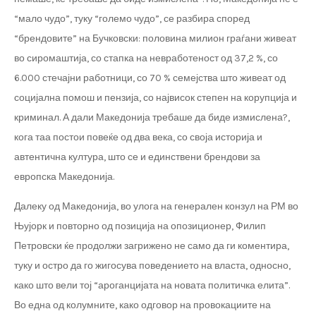
“мало чудо”, туку “големо чудо”, се разбира според
“брендовите” на Бучковски: половина милион граѓани живеат
во сиромаштија, со стапка на невработеност од 37,2 %, со
6.000 стечајни работници, со 70 % семејства што живеат од
социјална помош и пензија, со највисок степен на корупција и
криминал. А дали Македонија требаше да биде измислена?,
кога таа постои повеќе од два века, со своја историја и
автентична култура, што се и единствени брендови за
европска Македонија.
Далеку од Македонија, во улога на генерален конзул на РМ во
Њујорк и повторно од позиција на опозиционер, Филип
Петровски ќе продолжи загрижено не само да ги коментира,
туку и остро да го жигосува поведението на власта, односно,
како што вели тој “ароганцијата на новата политичка елита”.
Во една од колумните, како одговор на провокациите на