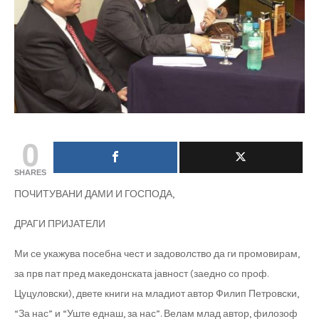
0
SHARES
ПОЧИТУВАНИ ДАМИ И ГОСПОДА,
ДРАГИ ПРИЈАТЕЛИ
Ми се укажува посебна чест и задоволство да ги промовирам,
за прв пат пред македонската јавност (заедно со проф.
Цуцуловски), двете книги на младиот автор Филип Петровски,
“За нас” и “Уште еднаш, за нас”. Велам млад автор, филозоф