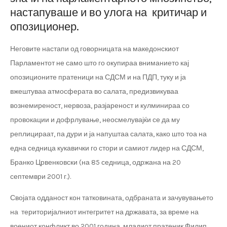
настапуваше и во улога на критичар и
опозиционер.
Неговите настапи од говорницата на македонскиот
Парламентот не само што го окупираа вниманието кај
опозиционите пратеници на СДСМ и на ПДП, туку и ја
вжештуваа атмосферата во салата, предизвикуваа
вознемиреност, нервоза, разјареност и кулминираа со
провокации и дофрлување, неосмелувајќи се да му
реплицираат, па дури и ја напуштаа салата, како што тоа на
една седница кукавички го стори и самиот лидер на СДСМ,
Бранко Црвенковски (на 85 седница, одржана на 20
септември 2001 г.).
Својата одданост кон татковината, одбраната и зачувувањето
на територијалниот интегритет на државата, за време на
воениот конфликт во 2001 година, младиот пратеник Филип