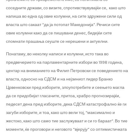
соседните држави, со визите, спротивствувувајќи се, како што
напиша во една од овие колумни, на сите здружени сили од
власта што сакаат “да ја потопат Македонија”. Речиси сите
овие колумни како да се пишувани денес, бидејќи сите
спомнати прашања сеуште се нерешени и актуелни.
Понатаму, во неколку написи и колумни, исто така во
предвечерието на парламентарните избори во 1998 година,
центар на вниманието на Филип Петровски се поведението на
власта, односно на СДСМ и на нејзиниот лидер Бранко
Црвенковски пред изборите, злоупотребите и сеењето магла
да се придобијат гласачите, притоа, храбро прогнозирајќи,
педесет дена пред изборите, дека СДСМ катастрофално ќе ги
загуби изборите, и тоа, како што вели тој, “максимално и
жестоко, како што само тие заслужуваат и си го бараат”. Во тие
моменти, ќе проговори и неговото “вјерују” со оптимистичката