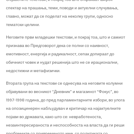
спектар на прашања, теми, поводи и актуелни случувања,
главно, можат да се поделат на неколку групи, односно
тематски целини.
Неговите први младешки текстови, и покрај тоа, што и самиот
признава во Предговорот дека се полни со наивност,
емотивност, енергија и радикалност, сепак допираат до
обичниот човек и нудат решенија што не се ирационални,
недостижни и метафизички.
Втората група на текстови се однесува на неговите колумни
објавувани во весникот “Дневник” и магазинот “Фокус”, во
1997-1998 година, до пред парламентарните избори, во улога
на опозицинерен набљудувач и критичар на најактуелните
појави во државата, како што се: невработеноста,
незаинтересираноста и неспособноста на власта да ги реши
проблемите со привременото име, со политиката со