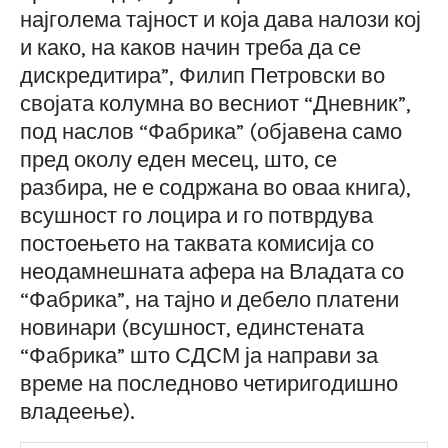
најголема тајност и која дава налози кој
и како, на каков начин треба да се
дискредитира”, Филип Петровски во
својата колумна во весниот “Дневник”,
под наслов “Фабрика” (објавена само
пред околу еден месец, што, се
разбира, не е содржана во оваа книга),
всушност го лоцира и го потврдува
постоењето на таквата комисија со
неодамнешната афера на Владата со
“Фабрика”, на тајно и дебело платени
новинари (всушност, единстената
“Фабрика” што СДСМ ја направи за
време на последново четиригодишно
владеење).