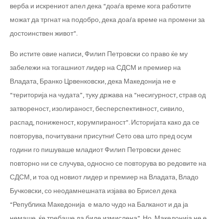
верба и искрениот апел дека “доаѓа време кога работите
можат да тргнат на подобро, дека доаѓа време на промени за
достоинствен живот”.
Во истите овие написи, Филип Петровски со право ќе му
забележи на тогашниот лидер на СДСМ и премиер на
Владата, Бранко Црвенковски, дека Македонија не е
“територија на чудата”, туку држава на “несигурност, страв од
затвореност, изолираност, бесперспективност, сивило,
распад, пониженост, корумпираност”. Историјата како да се
повторува, почитувани присутни! Сето ова што пред осум
години го пишуваше младиот Филип Петровски денес
повторно ни се случува, односно се повторува во редовите на
СДСМ, и тоа од новиот лидер и премиер на Владата, Владо
Бучковски, со неодамнешната изјава во Брисел дека
“Република Македонија е мало чудо на Балканот и да ја
немаше, ќе требаше да биде измислена”. Но, Македонија не е