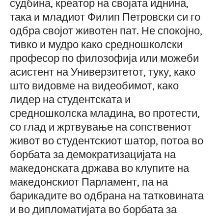
судбина, креатор на својата иднина,
така и младиот Филип Петровски си го
одбра својот животен пат. Не спокојно,
тивко и мудро како средношколски
професор по филозофија или можеби
асистент на Универзитетот, туку, како
што видовме на видеобимот, како
лидер на студентската и
средношколска младина, во протести,
со глад и жртвување на сопствениот
живот во студентскиот шатор, потоа во
борбата за демократизацијата на
македонската држава во клупите на
македонскиот Парламент, па на
барикадите во одбрана на татковината
и во дипломатијата во борбата за