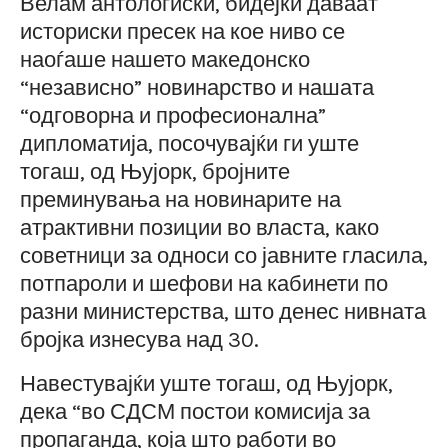
Велам антологиски, бидејќи даваат
историски пресек на кое ниво се
наоѓаше нашето македонско
“независно” новинарство и нашата
“одговорна и професионална”
дипломатија, посочувајќи ги уште
тогаш, од Њујорк, бројните
преминувања на новинарите на
атрактивни позиции во власта, како
советници за односи со јавните гласила,
потпароли и шефови на кабинети по
разни министерства, што денес нивната
бројка изнесува над 30.
Навестувајќи уште тогаш, од Њујорк,
дека “во СДСМ постои комисија за
пропаганда, која што работи во