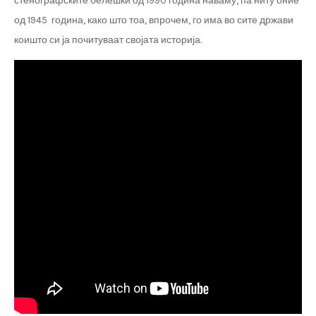
стенографските белешки од 1990 година наваму, па ниту оние
од 1945 година, како што тоа, впрочем, го има во сите држави
коишто си ја почитуваат својата историја.