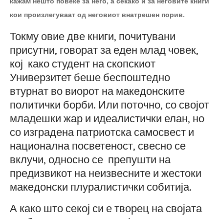
кажам нешто повеќе за него, а секако и за неговите книги
кои произлегуваат од неговиот внатрешен порив.
Токму овие две книги, почитувани
присутни, говорат за еден млад човек,
кој како студент на скопскиот
Универзитет беше беспоштедно
втурнат во виорот на македонските
политички борби. Или поточно, со својот
младешки жар и идеалистички елан, но
со изградена патриотска самосвест и
национална посветеност, свесно се
вклучи, односно се препушти на
предизвикот на неизвесните и жестоки
македонски плуралистички собитија.
А како што секој си е творец на својата