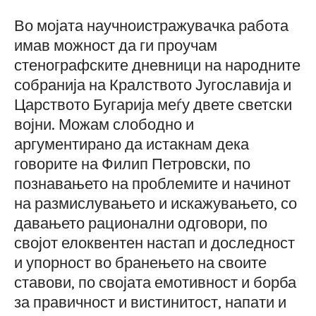
Во мојата научноистражувачка работа
имав можност да ги проучам
стенографските дневници на народните
собранија на Кралството Југославија и
Царството Бугарија меѓу двете светски
војни. Можам слободно и
аргументирано да истакнам дека
говорите на Филип Петровски, по
познавањето на проблемите и начинот
на размислувањето и искажувањето, со
давањето рационални одговори, по
својот елоквентен настап и доследност
и упорност во бранењето на своите
ставови, по својата емотивност и борба
за правичност и вистинитост, напати и