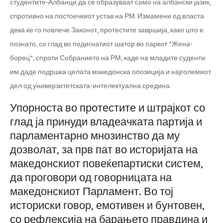
студентите-Албанци да се образуваат само на албански јазик,
спротивно на постоечкиот устав на РМ. Измамени од власта
дека ќе го повлече Законот, протестите завршија, како што е
познато, со глад во подигнатиот шатор во паркот “Жена-
борец”, спроти Собранието на РМ, каде на младите суденти
им даде подршка целата македонска опозиција и најголемиот
дел од универзитетската-интелектуална средина.
Упорноста во протестите и штрајкот со
глад ја принуди владеачката партија и
парламентарно мнозинство да му
дозволат, за прв пат во историјата на
македонскиот повеќепартиски систем,
да проговори од говорницата на
македонскиот Парламент. Во тој
историски говор, емотивен и бунтовен,
со рефлексија на барањето правдина и