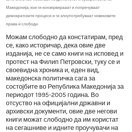
Македонија, кои ги конзервирааат и попречуваат
демократските процеси и ги злоупотребуваат човековите
права и слободи.
Можам слободно да констатирам, пред
се, како историчар, дека овие две
изданија, не се само книги на исповед и
протест на Филип Петровски, туку се и
своевидна хроника и, еден вид,
македонска политичка сага за
состојбите во Република Македонија за
периодот 1995-2005 година. Во
отсуство на официјални државни и
архивски документи, овие две негови
книги можат слободно да им користат
на сегашниве и идните проучувачи на