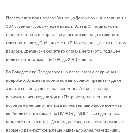
Првата книга под наслов “За нас”, објавена во 2002 година, на
334 страници, содржи еден подолг Вовед, 34 поднаслови,
главно неговите интервјуа во дневните весници и говорите
како пратеник од Собранието на Р. Македонија, како и неколку
прилози. Временски книгата го опфаќа неговиот 5-годишен
политички ангажман, од 1996 до 2001 година.
Во Воведот и во Предговорот на двете книги е содржана и
подробно објаснета пораката и авторовиот предизвик да се
зафати со пишувањето на овие книги. А тоа е, според
интимната исповед на Филип Петровски, внатрешната
потреба на неговиот дух кога почнал активно да се вклучува
во “политичките текови на ВМРО-ДПМНЕ” и со едноставна
цел, како што вели тој: “Да придонесам, за да помогнам да се
промени режимот кој ја беше најавнал жална Македонија”.