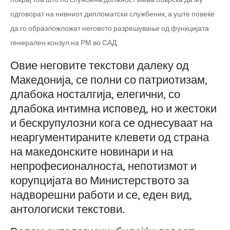
одговорат на нивниот дипломатски службеник, а уште повеќе
да го образложложат неговото разрешување од функцијата
генерален конзул на РМ во САД.
Овие неговите текстови далеку од
Македонија, се полни со патриотизам,
длабока носталгија, елегични, со
длабока интимна исповед, но и жестоки
и бескрупулозни кога се однесуваат на
неаргументираните клевети од страна
на македонските новинари и на
непрофесионалноста, непотизмот и
корупцијата во Министерството за
надворешни работи и се, еден вид,
антологиски текстови.