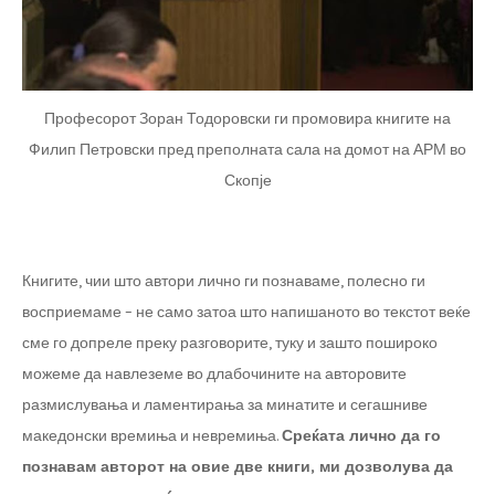
Професорот Зоран Тодоровски ги промовира книгите на
Филип Петровски пред преполната сала на домот на АРМ во
Скопје
Книгите, чии што автори лично ги познаваме, полесно ги
восприемаме – не само затоа што напишаното во текстот веќе
сме го допреле преку разговорите, туку и зашто пошироко
можеме да навлеземе во длабочините на авторовите
размислувања и ламентирања за минатите и сегашниве
македонски времиња и невремиња.
Среќата лично да го
познавам авторот на овие две книги, ми дозволува да