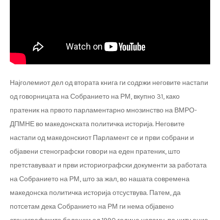
Најголемиот дел од втората книга ги содржи неговите настапи
од говорницата на Собранието на РМ, вкупно 31, како
пратеник на првото парламентарно мнозинство на ВМРО-
ДПМНЕ во македонската политичка историја. Неговите
настапи од македонскиот Парламент се и први собрани и
објавени стенографски говори на еден пратеник, што
претставуваат и први историографски документи за работата
на Собранието на РМ, што за жал, во нашата современа
македонска политичка историја отсуствува. Патем, да
потсетам дека Собранието на РМ ги нема објавено