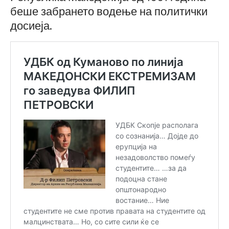
беше забрането водење на политички
досиеја.