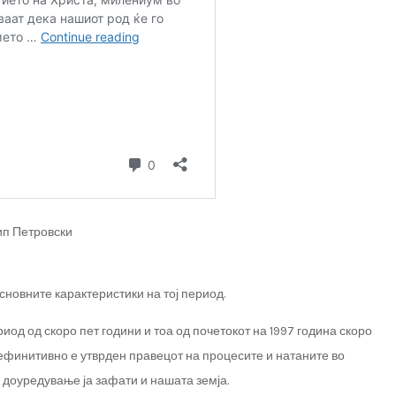
ип Петровски
сновните карактеристики на тој период.
иод од скоро пет години и тоа од почетокот на 1997 година скоро
о дефинитивно е утврден правецот на процесите и натаните во
 доуредување ја зафати и нашата земја.