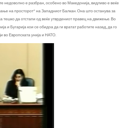
те недоволно е разбран, особено во Македонија, видливо е веќе
вање на просторот“ на Западниот Балкан. Она што останува за
ја тешко да отстапи од веќе утврдениот правец на движење. Во
ја и Бугарија кои се обидоа да ги вратат работите назад, да го
ји во Европската унија и НАТО.