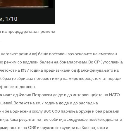
т на процедурата за промена
а
 неговиот режим кој беше поставен врз основите на емотивен
 во режим со видливи белези на бонапартизам. Во СР Југославија
почетокот на 1997 година предизвикани од фалсификувањето на
 брзо го збришаа неговиот имиџ на миротворец стекнат поради
јтонскиот договор.
а нас“
од Филип Петровски дојде и до интервенцијата на НАТО
шевиќ. Во текот на 1997 година дојде и до распад на
ни беа однесени околу 800.000 парчиња оружје и беа расеани
онија. Како резултат на тие собитија следуваше повеќегодишната
ормирањето на ОВК и оружаните судири на Косово, како и