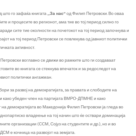
д што го зафаќа книгата
„За нас“
од Филип Петровски. Во оваа
бите и процесите во регионот, ама тие во тој период силно го
Заради сите тие околности на почетокот на тој период започнува и
рајот на тој период Петровски се повлекува од јавниот политички
тичката активност.
Петровски воглавно се движи во рамките што ги создаваат
стовите во книгата се стекнува впечаток и за редоследот на
овиот политички ангажман.
ори за развој на демократијата, за правата и слободите на
ави како убеден член на партијата ВМРО-ДПМНЕ и како
 на демократијата во Македонија Филип Петровски ја гледа во
еднопартиско владеење на тој начин што ќе оствари доминација
ите организации (ССМ, Сојуз на студентите и др.), но и во
ДСМ е кочница на развојот на земјата.