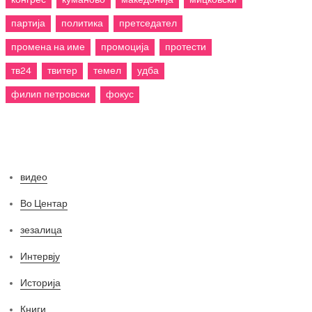
партија
политика
претседател
промена на име
промоција
протести
тв24
твитер
темел
удба
филип петровски
фокус
Категории
видео
Во Центар
зезалица
Интервју
Историја
Книги