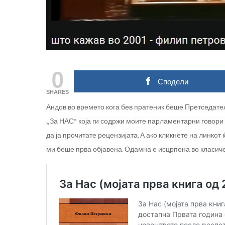
0
Сподели
SHARES
Андов во времето кога бев пратеник беше Претседател
„За НАС“ која ги содржи моите парламентарни говори 
да ја прочитате рецензијата. А ако кликнете на линкот 
ми беше прва објавена. Одамна е исцрпена во класич