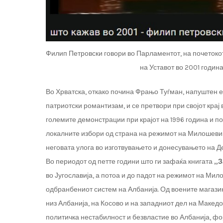
Филип Петровски говори во Парламентот, на почетоко
на Уставот во 2001 годин
Во Хрватска, откако почина Фрањо Туѓман, напуштен е
патриотски романтизам, и се претвори при својот крај
големите демонстрации при крајот на 1996 година и 
локалните избори од страна на режимот на Милошевиќ
неговата улога во изготвувањето и донесувањето на Де
Во периодот од петте години што ги зафаќа книгата
„З
во Југославија, а потоа и до падот на режимот на Мило
одбранбениот систем на Албанија. Од воените магази
низ Албанија, на Косово и на западниот дел на Макед
политичка нестабилност и безвластие во Албанија, ф