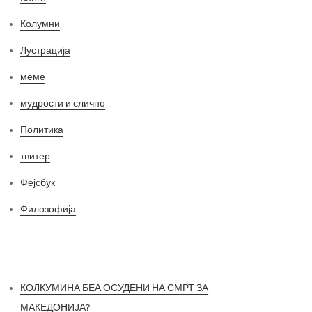
Колумни
Лустрација
меме
мудрости и слично
Политика
твитер
Фејсбук
Филозофија
Најнови постови
КОЛКУМИНА БЕА ОСУДЕНИ НА СМРТ ЗА
МАКЕДОНИЈА?