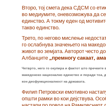
Второ, тој смета дека СДСМ со ети
во медиумите, оневозможува да с
единство. А токму еден од мотивит
такво единство.
Трето, по негово мислење недоста
го ослабнува значењето на македо
живот во земјата. Авторот често до
Албанците
„премногу сакаат, ама
Четврто, него го окупира и фактот што пречките 
македонско национално единство и поради тоа, 
кон дисфункционалност на државата.
Филип Петровски емотивно настапу
општи рамки во кои дејствува. Ос
настапи по повод на Рамковсниот 