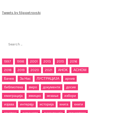
Tweets by filippetrovski
Пребарај го филиппетровски.мк
Search
for:
1997
1998
2001
2013
2015
2016
2018
2019
2020
2021
АНОК
АСНОМ
Бачев
За Нас
ЛУСТРАЦИЈА
архив
библиотека
вмро
документи
досие
емиграција
жмицко
зезање
избори
изјава
интервју
историја
книга
книги
конгрес
куманово
македонија
мицковски