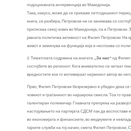
подоцнежната интервенција во Македонија.
Така, накусо, може да се прикаже петгодишниот перио
книга, се разбира, Петровски не се занимава со состој
притискаа секој човек во Македонија, па и Петровски. 
јавната политичка активност на Филип Петровски. На к
живот и заминува на функција која е неспоива со поли
2. Тематската содржина на книгата
„За нас“
од Филип 
состојбите во регионот. Кога внимателно се читаат тек
вредностите кои го мотивираат нејзиниот автор во нег
Прво, Филип Петровски безрезервно е убеден дека се б
човекот и граѓанинот во најширока смисла. Тоа го пр
талентиран полемичар. Главната препрека на развојот
настојувањето на партијата СДСМ пак да воспостави 
во економијата и финансиите, во медиумите и невладин
тајните служби на тој начин, смета Филип Петровски, С