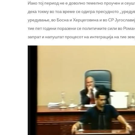
Иако тој период не е доволно темелно проучен и сеуш
дека токму во тоа време се одигра пресудното „уреду
уредување, во Босна и Херцеговина и во СР Југослави
тие пет години поразени се политичките сили во Романи
запрат и напуштат процесот на интеграција на тие зем