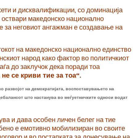
кети и дисквалификации, со доминација
е оствари македонско национално
е за неговиот ангажман е создавање на
токот на македонско национално единство
нскиот народ како фактор во политичкиот
аѓа до заклучок дека поради тоа
 не се криви тие за тоа“.
во развојот на демократијата, воспоставувањето на
дебалансот што настанува во меѓуетничките односи водат
ва и дава особен личен белег на тие
обено е емотивно мобилизиран во своите
договор и во постапката за донесување на