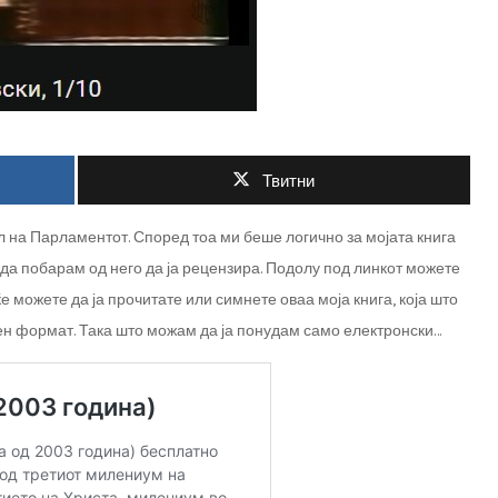
Твитни
 на Парламентот. Според тоа ми беше логично за мојата книга
да побарам од него да ја рецензира. Подолу под линкот можете
ќе можете да ја прочитате или симнете оваа моја книга, која што
ен формат. Така што можам да ја понудам само електронски…