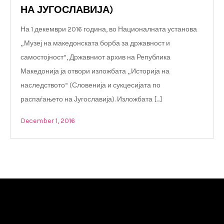
НА ЈУГОСЛАВИЈА)
На 1 декември 2016 година, во Националната установа
„Музеј на македонската борба за државност и
самостојност“, Државниот архив на Република
Македонија ја отвори изложбата „Историја на
наследството“ (Словенија и сукцесијата по
распаѓањето на Југославија). Изложбата […]
December 1, 2016