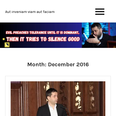
Skip
to
Aut inveniam viam aut faciam
content
Month:
December 2016