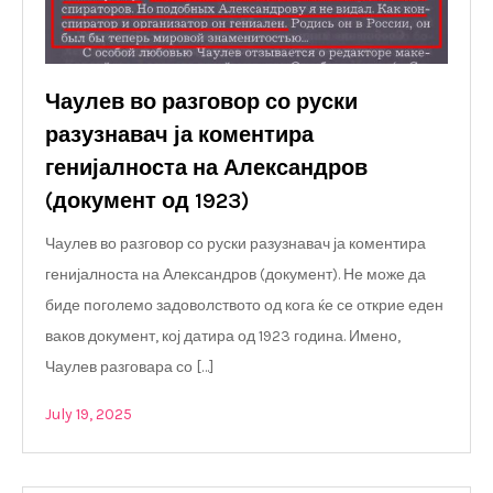
Чаулев во разговор со руски
разузнавач ја коментира
генијалноста на Александров
(документ од 1923)
Чаулев во разговор со руски разузнавач ја коментира
генијалноста на Александров (документ). Не може да
биде поголемо задоволството од кога ќе се открие еден
ваков документ, кој датира од 1923 година. Имено,
Чаулев разговара со […]
July 19, 2025