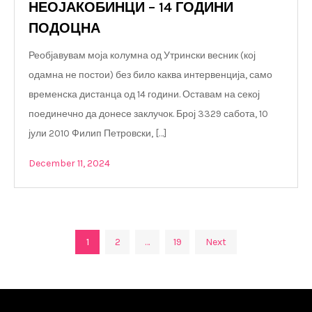
НЕОЈАКОБИНЦИ – 14 ГОДИНИ
ПОДОЦНА
Реобјавувам моја колумна од Утрински весник (кој
одамна не постои) без било каква интервенција, само
временска дистанца од 14 години. Оставам на секој
поединечно да донесе заклучок. Број 3329 сабота, 10
јули 2010 Филип Петровски, […]
December 11, 2024
Posts
1
2
…
19
Next
pagination