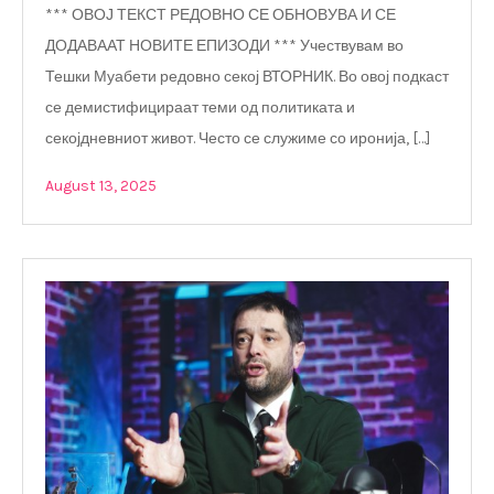
*** ОВОЈ ТЕКСТ РЕДОВНО СЕ ОБНОВУВА И СЕ
ДОДАВААТ НОВИТЕ ЕПИЗОДИ *** Учествувам во
Тешки Муабети редовно секој ВТОРНИК. Во овој подкаст
се демистифицираат теми од политиката и
секојдневниот живот. Често се служиме со иронија, […]
August 13, 2025