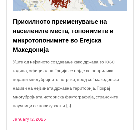
Присилното преименување на
населените места, топонимите и
микротопонимите во Егејска
Македонија
Уште од нејзиното создавање како држава во 1830
година, официјална Грција се најде во неприлика
поради многубројните негрчки, пред се` македонски
називи на нејзината државна територија. Покрај
многубројната историска фактографија, странските
научници се повикуваат и […]
January 12, 2025