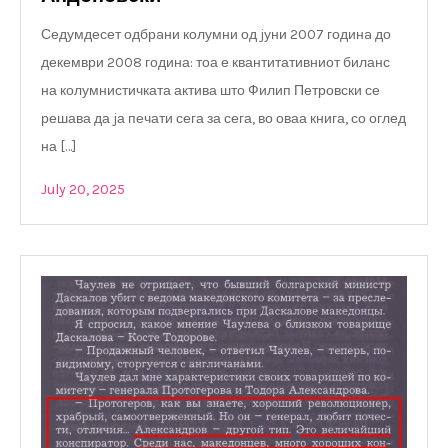
Седумдесет одбрaни колумни од jуни 2007 годинa до
декември 2008 година: тоа е квантитативниот биланс
на колумнистичката актива што Филип Петровски се
решава да jа печати сега за сега, во оваа книга, со оглед
на […]
July 20, 2025