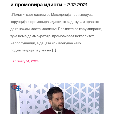
и промовира идиоти – 2.12.2021
„Политичкиот систем во Македонија произведува
корупција и промовира идиоти, го задржувам правото
да го кажам моето мослење. Партиите се корумпирани,
тука нема деммократија, промовираат неквалитет,
непослушници, а децата кои влегуваа како
подммладоци ги учеа на […]
February 14, 2025