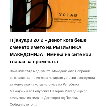
11 јануари 2019 – денот кога беше
сменето името на РЕПУБЛИКА
МАКЕДОНИЈА | Имиња на сите кои
гласаа за промената
Вака известија медиумите: Mакедонското Собрание
со 81 глас „за“ ги изгласа четирите уставни амандмани
за менување на уставното име на Република
Македонија во Република Северна Македонија по
стапување во сила на Договорот од Преспа.
Собранието го […]