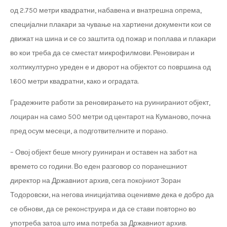
од 2.750 метри квадратни, набавена и внатрешна опрема,
специјални плакари за чување на хартиени документи кои се
движат на шина и се со заштита од пожар и поплава и плакари
во кои треба да се сместат микрофилмови. Реновиран и
холтикултурно уреден е и дворот на објектот со површина од
1.600 метри квадратни, како и оградата.
Градежните работи за реновирањето на руинираниот објект,
лоциран на само 500 метри од центарот на Куманово, почна
пред осум месеци, а подготвителните и порано.
– Овој објект беше многу руиниран и оставен на забот на
времето со години. Во еден разговор со поранешниот
директор на Државниот архив, сега покојниот Зоран
Тодоровски, на негова иницијатива оценивме дека е добро да
се обнови, да се реконструира и да се стави повторно во
употреба затоа што има потреба за Државниот архив.