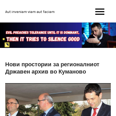
Skip
to
Aut inveniam viam aut faciam
content
Нови простории за регионалниот
Државен архив во Куманово