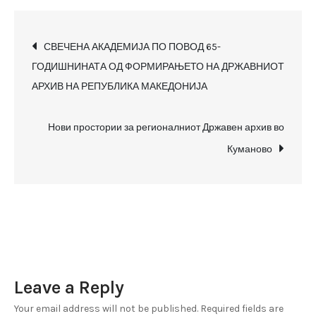
простории
за
Post
регионалниот
СВЕЧЕНА АКАДЕМИЈА ПО ПОВОД 65-
Државен
ГОДИШНИНАТА ОД ФОРМИРАЊЕТО НА ДРЖАВНИОТ
navigation
архив
АРХИВ НА РЕПУБЛИКА МАКЕДОНИЈА
во
Куманово
Нови простории за регионалниот Државен архив во
Куманово
Leave a Reply
Your email address will not be published.
Required fields are