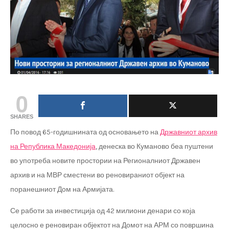
0
SHARES
По повод 65-годишнината од основањето на
Државниот архив
на Република Македонија
, денеска во Куманово беа пуштени
во употреба новите простории на Регионалниот Државен
архив и на МВР сместени во реновираниот објект на
поранешниот Дом на Армијата.
Се работи за инвестиција од 42 милиони денари со која
целосно е реновиран објектот на Домот на АРМ со површина