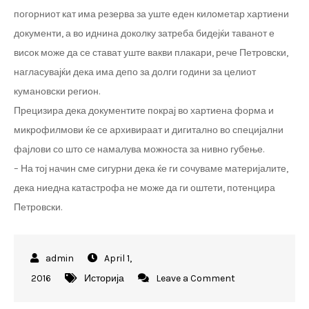
погорниот кат има резерва за уште еден километар хартиени
документи, а во иднина доколку затреба бидејќи таванот е
висок може да се стават уште вакви плакари, рече Петровски,
нагласувајќи дека има депо за долги години за целиот
кумановски регион.
Прецизира дека документите покрај во хартиена форма и
микрофилмови ќе се архивираат и дигитално во специјални
фајлови со што се намалува можноста за нивно губење.
– На тој начин сме сигурни дека ќе ги сочуваме материјалите,
дека ниедна катастрофа не може да ги оштети, потенцира
Петровски.
April 1,
on
2016
Историја
Leave a Comment
Нови