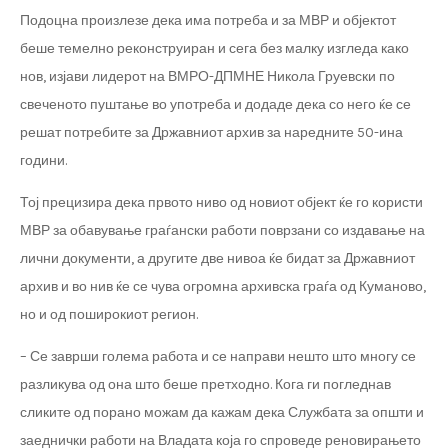
Подоцна произлезе дека има потреба и за МВР и објектот
беше темелно реконструиран и сега без малку изгледа како
нов, изјави лидерот на ВМРО-ДПМНЕ Никола Груевски по
свеченото пуштање во употреба и додаде дека со него ќе се
решат потребите за Државниот архив за наредните 50-ина
години.
Тој прецизира дека првото ниво од новиот објект ќе го користи
МВР за обавување граѓански работи поврзани со издавање на
лични документи, а другите две нивоа ќе бидат за Државниот
архив и во нив ќе се чува огромна архивска граѓа од Куманово,
но и од поширокиот регион.
– Се заврши голема работа и се направи нешто што многу се
разликува од она што беше претходно. Кога ги погледнав
сликите од порано можам да кажам дека Службата за општи и
заеднички работи на Владата која го спроведе реновирањето