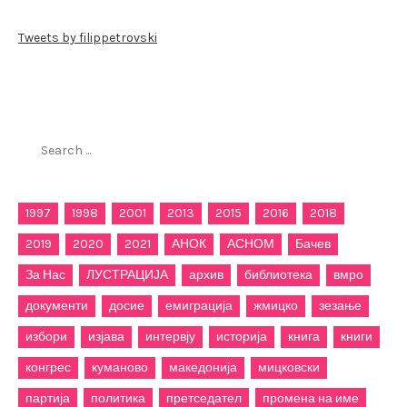
Tweets by filippetrovski
Пребарај го филиппетровски.мк
Search
for:
1997
1998
2001
2013
2015
2016
2018
2019
2020
2021
АНОК
АСНОМ
Бачев
За Нас
ЛУСТРАЦИЈА
архив
библиотека
вмро
документи
досие
емиграција
жмицко
зезање
избори
изјава
интервју
историја
книга
книги
конгрес
куманово
македонија
мицковски
партија
политика
претседател
промена на име