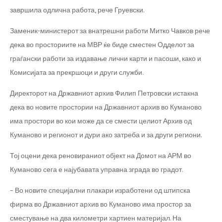
завршила одлична работа, рече Груевски.
Заменик-министерот за внатрешни работи Митко Чавков рече
дека во просториите на МВР ќе биде сместен Одделот за
граѓански работи за издавање лични карти и пасоши, како и
Комисијата за прекршоци и други служби.
Директорот на Државниот архив Филип Петровски истакна
дека во новите простории на Државниот архив во Куманово
има простори во кои може да се смести целиот Архив од
Куманово и регионот и дури ако затреба и за други региони.
Тој оцени дека реновираниот објект на Домот на АРМ во
Куманово сега е најубавата управна зграда во градот.
– Во новите специјални плакари изработени од штипска
фирма во Државниот архив во Куманово има простор за
сместување на два километри хартиен материјал. На