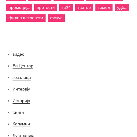
промоција
протести
тв24
твитер
темел
удба
филип петровски
фокус
Категории
видео
Во Центар
зезалица
Интервју
Историја
Книги
Колумни
Лустрација