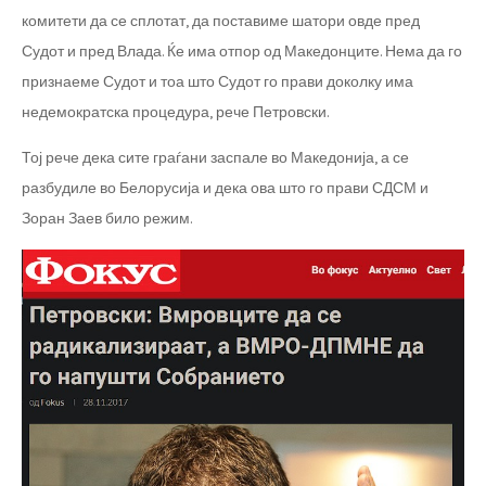
комитети да се сплотат, да поставиме шатори овде пред
Судот и пред Влада. Ќе има отпор од Македонците. Нема да го
признаеме Судот и тоа што Судот го прави доколку има
недемократска процедура, рече Петровски.
Тој рече дека сите граѓани заспале во Македонија, а се
разбудиле во Белорусија и дека ова што го прави СДСМ и
Зоран Заев било режим.