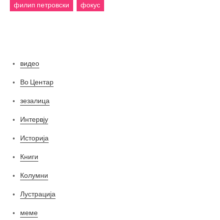
филип петровски
фокус
Категории
видео
Во Центар
зезалица
Интервју
Историја
Книги
Колумни
Лустрација
меме