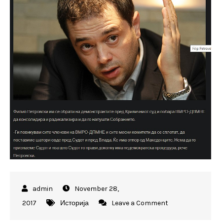
November 28,
on
2017
Историја
Leave a Comment
Петровски: