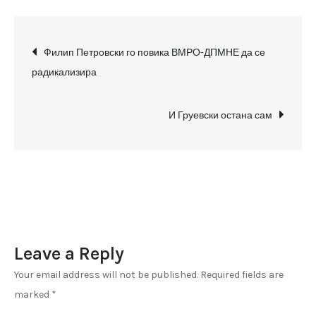
Вмровците
да
Post
се
Филип Петровски го повика ВМРО-ДПМНЕ да се
радикализираат
радикализира
navigation
а
ВМРО-
И Груевски остана сам
ДПМНЕ
да
го
напушти
Собранието
Leave a Reply
Your email address will not be published.
Required fields are
marked
*