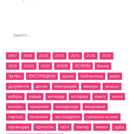
Пребарај го филиппетровски.мк
Search
for:
1997
1998
2001
2013
2015
2016
2018
2019
2020
2021
АНОК
АСНОМ
Бачев
За Нас
ЛУСТРАЦИЈА
архив
библиотека
вмро
документи
досие
емиграција
жмицко
зезање
избори
изјава
интервју
историја
книга
книги
конгрес
куманово
македонија
мицковски
партија
политика
претседател
промена на име
промоција
протести
тв24
твитер
темел
удба