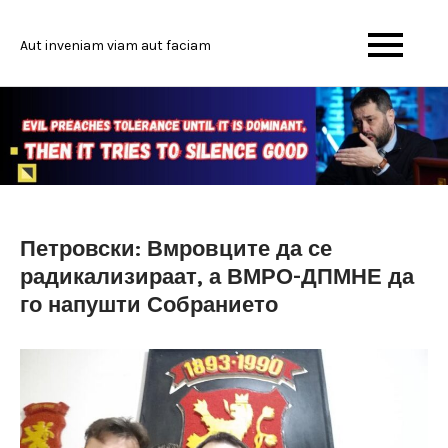
Skip
to
Aut inveniam viam aut faciam
content
Петровски: Вмровците да се
радикализираат, а ВМРО-ДПМНЕ да
го напушти Собранието