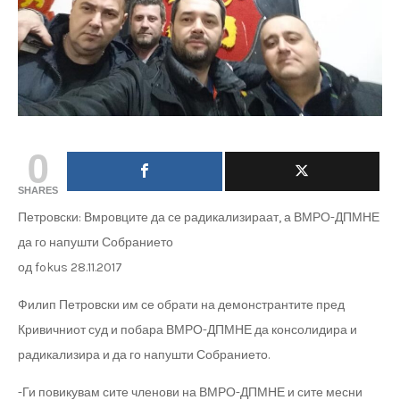
0
SHARES
Петровски: Вмровците да се радикализираат, а ВМРО-ДПМНЕ
да го напушти Собранието
од fokus 28.11.2017
Филип Петровски им се обрати на демонстрантите пред
Кривичниот суд и побара ВМРО-ДПМНЕ да консолидира и
радикализира и да го напушти Собранието.
-Ги повикувам сите членови на ВМРО-ДПМНЕ и сите месни