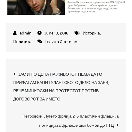
June 18, 2018
Историја
,
on
Политика
Leave a Comment
Петровски:
Да
го
Post
блокираме
ЈАС И ПО ЦЕНА НА ЖИВОТОТ НЕМА ДА ГО
Собранието,
ПРИФАТАМ КАПИТУЛАНТСКОТО ДЕЛО НА ЗАЕВ,
navigation
нека
РЕЧЕ МИЦКОСКИ НА ПРОТЕСТОТ ПРОТИВ
влезат
ДОГОВОРОТ ЗА ИМЕТО
со
хелихоптер
Петровски: Луѓето фрлија 2-3 пластични флаши, а
на
полицијата фрлаше шок бомби до ГТЦ
утрешната