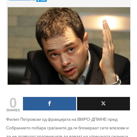
0
SHARES
Филип Петровски од фракцијата на ВМРО-ДПМНЕ пред
Собранието побара граѓаните да ги блокираат сите влезови и
да не дозволат пратениците да влезат на утрешната седница,