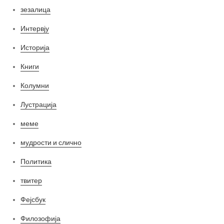
зезалица
Интервју
Историја
Книги
Колумни
Лустрација
меме
мудрости и слично
Политика
твитер
Фејсбук
Филозофија