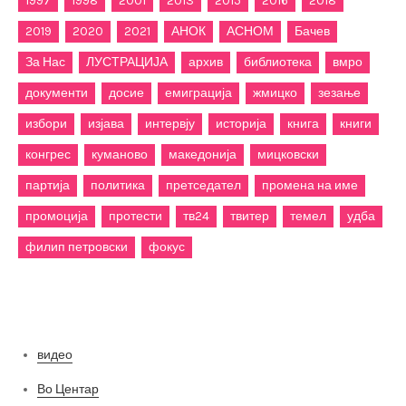
1997
1998
2001
2013
2015
2016
2018
2019
2020
2021
АНОК
АСНОМ
Бачев
За Нас
ЛУСТРАЦИЈА
архив
библиотека
вмро
документи
досие
емиграција
жмицко
зезање
избори
изјава
интервју
историја
книга
книги
конгрес
куманово
македонија
мицковски
партија
политика
претседател
промена на име
промоција
протести
тв24
твитер
темел
удба
филип петровски
фокус
Категории
видео
Во Центар