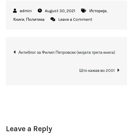
August 30, 2021
Историја
,
on
Книги
,
Политика
Leave a Comment
Летот
на
шаторските
Post
крила
Антиблог за Филип Петровски (мојата трета книга)
(книга
navigation
од
Што кажав во 2001
2007)
Leave a Reply