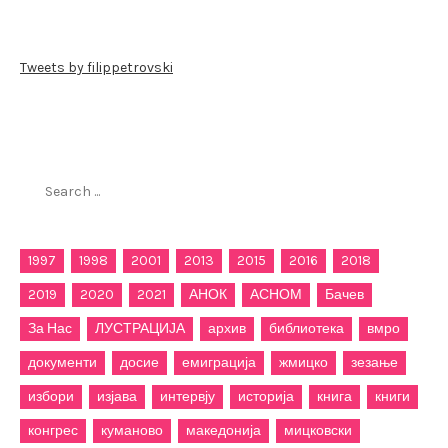
Tweets by filippetrovski
Пребарај го филиппетровски.мк
Search
for:
1997
1998
2001
2013
2015
2016
2018
2019
2020
2021
АНОК
АСНОМ
Бачев
За Нас
ЛУСТРАЦИЈА
архив
библиотека
вмро
документи
досие
емиграција
жмицко
зезање
избори
изјава
интервју
историја
книга
книги
конгрес
куманово
македонија
мицковски