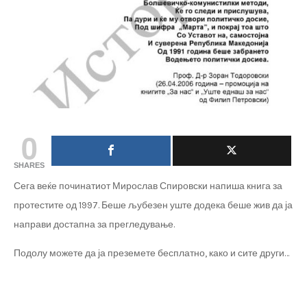
0
SHARES
Сега веќе починатиот Мирослав Спировски напиша книга за
протестите од 1997. Беше љубезен уште додека беше жив да ја
направи достапна за прегледување.
Подолу можете да ја преземете бесплатно, како и сите други…