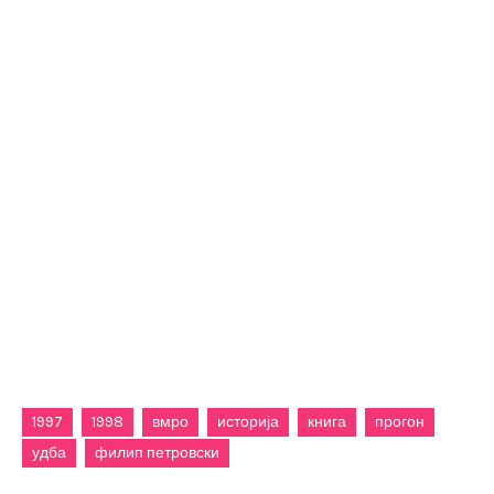
1997
1998
вмро
историја
книга
прогон
удба
филип петровски