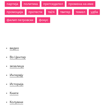
партија
политика
претседател
промена на име
промоција
протести
тв24
твитер
темел
удба
филип петровски
фокус
Категории
видео
Во Центар
зезалица
Интервју
Историја
Книги
Колумни