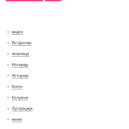
Категории
видео
Во Центар
зезалица
Интервју
Историја
Книги
Колумни
Лустрација
меме