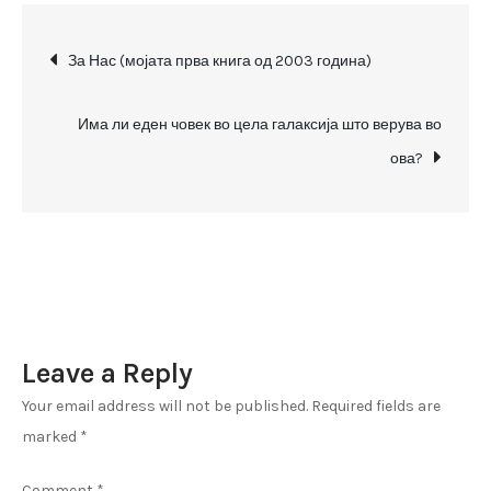
2008
Post
(мојата
За Нас (мојата прва книга од 2003 година)
четврта
navigation
книга)
Има ли еден човек во цела галаксија што верува во
ова?
Leave a Reply
Your email address will not be published.
Required fields are
marked
*
Comment
*