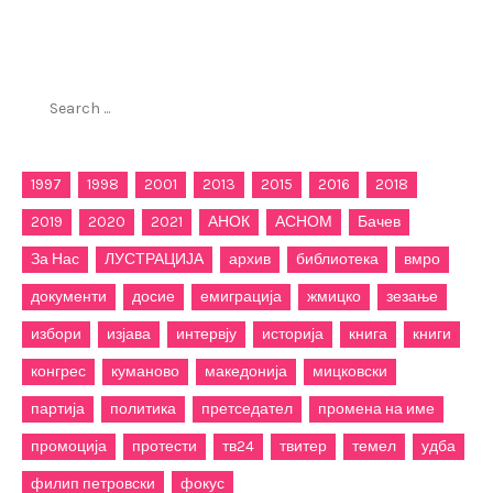
Пребарај го филиппетровски.мк
Search
for:
1997
1998
2001
2013
2015
2016
2018
2019
2020
2021
АНОК
АСНОМ
Бачев
За Нас
ЛУСТРАЦИЈА
архив
библиотека
вмро
документи
досие
емиграција
жмицко
зезање
избори
изјава
интервју
историја
книга
книги
конгрес
куманово
македонија
мицковски
партија
политика
претседател
промена на име
промоција
протести
тв24
твитер
темел
удба
филип петровски
фокус