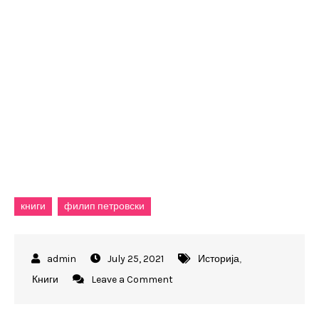
книги
филип петровски
July 25, 2021
Историја
,
on
Книги
Leave a Comment
Мислења
2007-