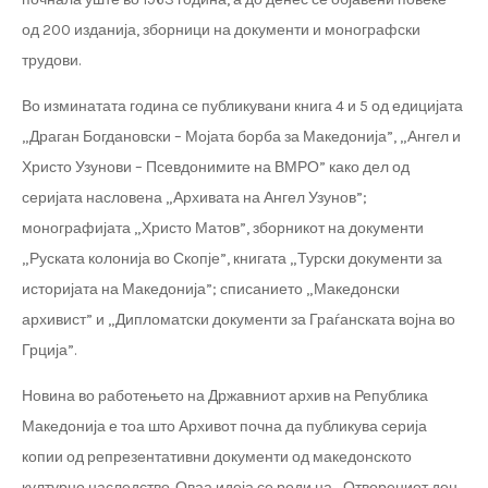
од 200 изданија, зборници на документи и монографски
трудови.
Во изминатата година се публикувани книга 4 и 5 од едицијата
„Драган Богдановски – Мојата борба за Македонија”, „Ангел и
Христо Узунови – Псевдонимите на ВМРО” како дел од
серијата насловена „Архивата на Ангел Узунов”;
монографијата „Христо Матов”, зборникот на документи
„Руската колонија во Скопје”, книгата „Турски документи за
историјата на Македонија”; списанието „Македонски
архивист” и „Дипломатски документи за Граѓанската војна во
Грција”.
Новина во работењето на Државниот архив на Република
Македонија е тоа што Архивот почна да публикува серија
копии од репрезентативни документи од македонското
културно наследство. Оваа идеја се роди на „Отворениот ден