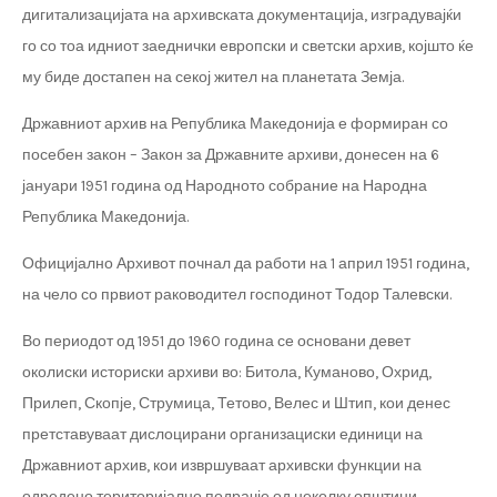
дигитализацијата на архивската документација, изградувајќи
го со тоа идниот заеднички европски и светски архив, којшто ќе
му биде достапен на секој жител на планетата Земја.
Државниот архив на Република Македонија е формиран со
посебен закон – Закон за Државните архиви, донесен на 6
јануари 1951 година од Народното собрание на Народна
Република Македонија.
Официјално Архивот почнал да работи на 1 април 1951 година,
на чело со првиот раководител господинот Тодор Талевски.
Во периодот од 1951 до 1960 година се основани девет
околиски историски архиви во: Битола, Куманово, Охрид,
Прилеп, Скопје, Струмица, Тетово, Велес и Штип, кои денес
претставуваат дислоцирани организациски единици на
Државниот архив, кои извршуваат архивски функции на
одредено територијално подрачје од неколку општини.