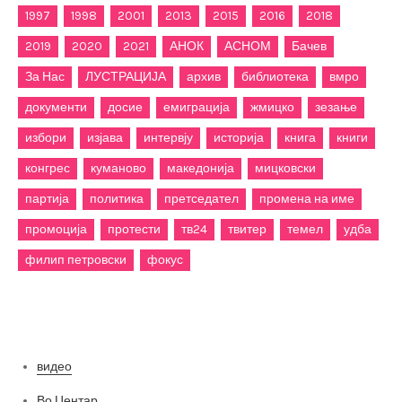
1997
1998
2001
2013
2015
2016
2018
2019
2020
2021
АНОК
АСНОМ
Бачев
За Нас
ЛУСТРАЦИЈА
архив
библиотека
вмро
документи
досие
емиграција
жмицко
зезање
избори
изјава
интервју
историја
книга
книги
конгрес
куманово
македонија
мицковски
партија
политика
претседател
промена на име
промоција
протести
тв24
твитер
темел
удба
филип петровски
фокус
Категории
видео
Во Центар