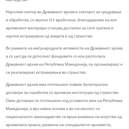
Најголем сектор во Државниот архив е секторот за средување
и обработка, со вкупно 123 вработени, благодарение на кои
архивскиот материјал станува достапен за сите граѓани и
научни истражувачи од земјата и од странство.
Во рамките на меѓународните активности на Државниот архив,
а со цел да се дополнат фондовите со кои располага
Државниот архив на Република Македонија, се организираат и
се реализираат истражувања во странство.
Државниот архив има потпишано повеќе билатерални
договори за соработка со архивски институции од странство.
Овие договори се потпишани под уставното име на Република
Македонија, а врз нивна основа и во согласност со
националното законодавство се врши размена на искуства од
архивската пракса, размена на специјалисти-архивисти,