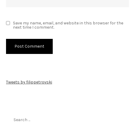
Save my name, email, and website in this browser for the
next time I comment.
Tweets by filippetrovski
Пребарај го филиппетровски.мк
Search
for: