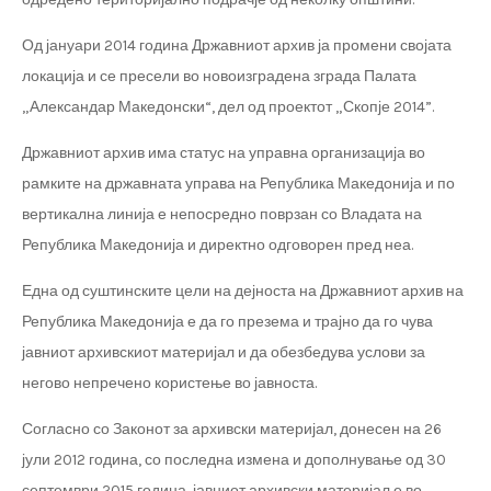
Од јануари 2014 година Државниот архив ја промени својата
локација и се пресели во новоизградена зграда Палата
„Александар Македонски“, дел од проектот „Скопје 2014”.
Државниот архив има статус на управна организација во
рамките на државната управа на Република Македонија и по
вертикална линија е непосредно поврзан со Владата на
Република Македонија и директно одговорен пред неа.
Една од суштинските цели на дејноста на Државниот архив на
Република Македонија е да го презема и трајно да го чува
јавниот архивскиот материјал и да обезбедува услови за
негово непречено користење во јавноста.
Согласно со Законот за архивски материјал, донесен на 26
јули 2012 година, со последна измена и дополнување од 30
септември 2015 година, јавниот архивски материјал е во