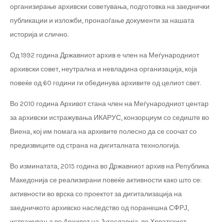
организирање архивски советувања, подготовка на заеднички
публикации и изложби, пронаоѓање документи за нашата
историја и слично.
Од 1992 година Државниот архив е член на Меѓународниот
архивски совет, неутрална и невладина организација, која
повеќе од 60 години ги обединува архивите од целиот свет.
Во 2010 година Архивот стана член на Меѓународниот центар
за архивски истражувања ИКАРУС, конзорциум со седиште во
Виена, кој им помага на архивите полесно да се соочат со
предизвиците од страна на дигиталната технологија.
Во изминатата, 2015 година во Државниот архив на Република
Македонија се реализирани повеќе активности како што се:
активности во врска со проектот за дигитализација на
заедничкото архивско наследство од поранешна СФРЈ,
истражувања во Архивот на Југославија, во Хрватскиот