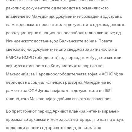
ракописи; документите од периодот на османлиското
владеење во Македонија; документите создадени од страна
на македонските просветители; документите од македонското
револуционерно и националноослободително движење; од
Илинденското востание, од Балканските војни и Првата
светска војна; документите што сведочат за активноста на
ВМРО и ВМРО (обединета); од периодот меѓу двете светски
војни; за активноста на Комунистичката партија на
Македонија; за Народноослободителната војна и АСНОМ; за
периодот на социјалистичкиот развој на Македонија во
рамките на СФР Југославија како и документите по 1991
година, кога Македонија ја добива својата независност.
Во претстојниот период Архивот планира интензивирање и
преземање архивски и мемоарски материјал, по пат на откуп,
подарок и депозит од приватни лица, носители на