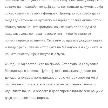
сакаме да ги охрабриме да ја дополнат нашата документација
со свои лични и семејни фондови. Пример за тоа треба да ни
бидат донаторите на архивски материјал, со чија активност ги
збогатувавме нашите фондови во изминатиот период и се
надеваме дека со наша помош и поттик тоа ќе стане сè
почеста пракса во иднина. Сите ние создаваме документација
и заедно ја пишуваме историјата на Македонија и иднината, а
нашата институција ја негува и ја чува.
65 години од постоењето на Државниот архив на Република
Македонија е сериозен јубилеј, кој го покажува односот на
државата кон документацијата, а тоа е материјалот од кој ја
пишуваме историјата, врз чија основа се создавал нашиот
идентитет, па наша обврска и долг спрема идните генерации е
да ја пренесеме таа порака.