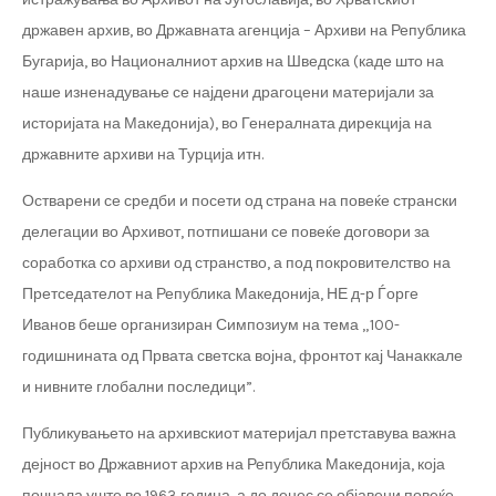
државен архив, во Државната агенција – Архиви на Република
Бугарија, во Националниот архив на Шведска (каде што на
наше изненадување се најдени драгоцени материјали за
историјата на Македонија), во Генералната дирекција на
државните архиви на Турција итн.
Остварени се средби и посети од страна на повеќе странски
делегации во Архивот, потпишани се повеќе договори за
соработка со архиви од странство, а под покровителство на
Претседателот на Република Македонија, НЕ д-р Ѓорге
Иванов беше организиран Симпозиум на тема „100-
годишнината од Првата светска војна, фронтот кај Чанаккале
и нивните глобални последици”.
Публикувањето на архивскиот материјал претставува важна
дејност во Државниот архив на Република Македонија, која
почнала уште во 1963 година, а до денес се објавени повеќе