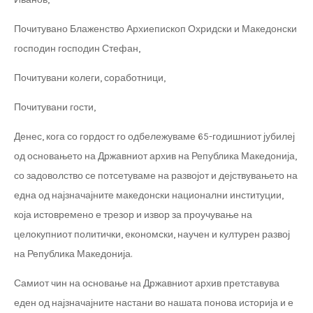
Почитувано Блаженство Архиепископ Охридски и Македонски
господин господин Стефан,
Почитувани колеги, соработници,
Почитувани гости,
Денес, кога со гордост го одбележуваме 65-годишниот јубилеј
од основањето на Државниот архив на Република Македонија,
со задоволство се потсетуваме на развојот и дејствувањето на
една од најзначајните македонски национални институции,
која истовремено е трезор и извор за проучување на
целокупниот политички, економски, научен и културен развој
на Република Македонија.
Самиот чин на основање на Државниот архив претставува
еден од најзначајните настани во нашата понова историја и е