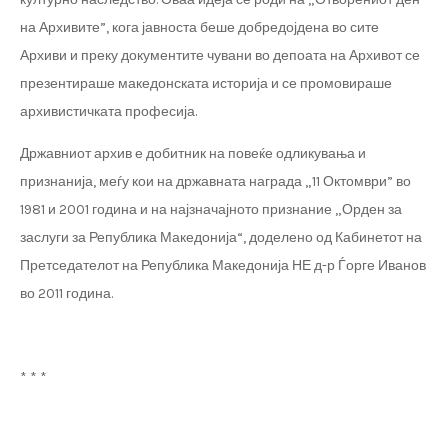
на Архивите”, кога јавноста беше добредојдена во сите
Архиви и преку документите чувани во депоата на Архивот се
презентираше македонската историја и се промовираше
архивистичката професија.
Државниот архив е добитник на повеќе одликувања и
признанија, меѓу кои на државната награда „11 Октомври” во
1981 и 2001 година и на најзначајното признание „Орден за
заслуги за Република Македонија“, доделено од Кабинетот на
Претседателот на Република Македонија НЕ д-р Ѓорге Иванов
во 2011 година.
* * *