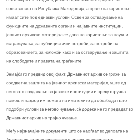
сопственост на Република Македонија, а право на користење
имаат сите под еднакви услови. Освен за остварување на
функциите на државните органи и на јавните институции,
јавниот архивски материјал се дава на користење за научни
истражувања, за публицистички потреби, за потреби на
образованието, за изложби како и за остварување и заштита
на слободите и правата на граѓаните.
Земајќи го предвид овој факт, Државниот архив се грижи за
соодветна заштита на јавниот архивски материјал, уште од
неговото создавање во јавните институции и преку стручна
помош и надзор им помага на имателите да обезбедат што
подобри услови за негово чување, сè додека не го предадат во
Државниот архив на трајно чување.
Меѓу најзначајните документи што се наоѓаат во депоата на
Архивот се: старословенските и црковнословенските