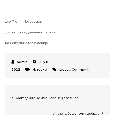
Д-р Филип Петровски,
Директор на Државниот архив
на Република Македонија
July 10,
on
2022
Историја
Leave a Comment
Говор
по
повод
Post
65-
Македонија ќе има Албанец премиер
годишнината
navigation
од
Листата беше толку добра…