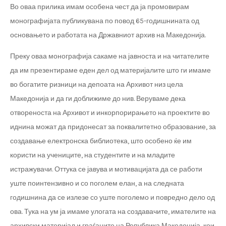
Во оваа прилика имам особена чест да ја промовирам
монографијата публикувана по повод 65-годишнината од
основањето и работата на Државниот архив на Македонија.
Преку оваа монографија сакаме на јавноста и на читателите
да им презентираме еден дел од материјалите што ги имаме
во богатите ризници на депоата на Архивот низ цела
Македонија и да ги доближиме до нив. Веруваме дека
отвореноста на Архивот и инкорпорирањето на проектите во
иднина можат да придонесат за поквалитетно образование, за
создавање електронска библиотека, што особено ќе им
користи на учениците, на студентите и на младите
истражувачи. Оттука се јавува и мотивацијата да се работи
уште поинтензивно и со поголем елан, а на следната
годишнина да се излезе со уште поголемо и повредно дело од
ова. Тука на ум ја имаме улогата на создавачите, имателите на
архивски материјал и граѓаните на Република Македонија, кои