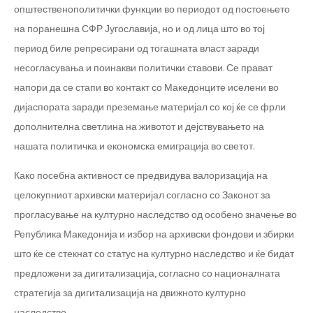
општественополитички функции во периодот од постоењето
на поранешна СФР Југославија, но и од лица што во тој
период биле репресирани од тогашната власт заради
несогласувања и поинакви политички ставови. Се прават
напори да се стапи во контакт со Македонците иселени во
дијаспората заради преземање материјал со кој ќе се фрли
дополнителна светлина на животот и дејствувањето на
нашата политичка и економска емиграција во светот.
Како посебна активност се предвидува валоризација на
целокупниот архивски материјал согласно со Законот за
прогласување на културно наследство од особено значење во
Република Македонија и избор на архивски фондови и збирки
што ќе се стекнат со статус на културно наследство и ќе бидат
предложени за дигитализација, согласно со националната
стратегија за дигитализација на движното културно
наследство.