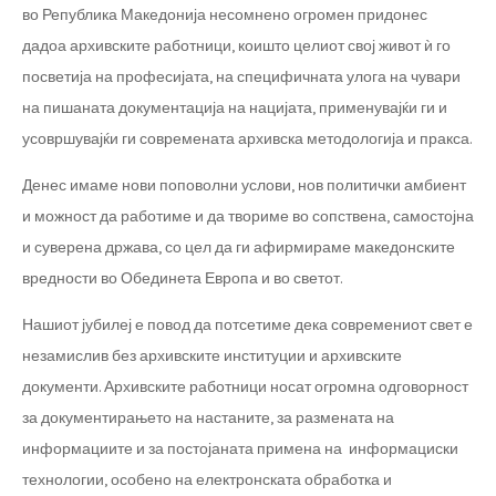
во Република Македонија несомнено огромен придонес
дадоа архивските работници, коишто целиот свој живот ѝ го
посветија на професијата, на специфичната улога на чувари
на пишаната документација на нацијата, применувајќи ги и
усовршувајќи ги современата архивска методологија и пракса.
Денес имаме нови поповолни услови, нов политички амбиент
и можност да работиме и да твориме во сопствена, самостојна
и суверена држава, со цел да ги афирмираме македонските
вредности во Обединета Европа и во светот.
Нашиот јубилеј е повод да потсетиме дека современиот свет е
незамислив без архивските институции и архивските
документи. Архивските работници носат огромна одговорност
за документирањето на настаните, за размената на
информациите и за постојаната примена на информациски
технологии, особено на електронската обработка и