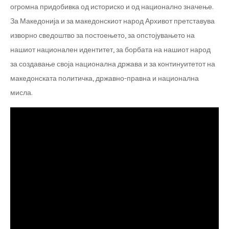
огромна придобивка од историско и од национално значење.
За Македонија и за македонскиот народ Архивот претставува
изворно сведоштво за постоењето, за опстојувањето на
нашиот национален идентитет, за борбата на нашиот народ
за создавање своја национална држава и за континуитетот на
македонската политичка, државно-правна и национална
мисла.