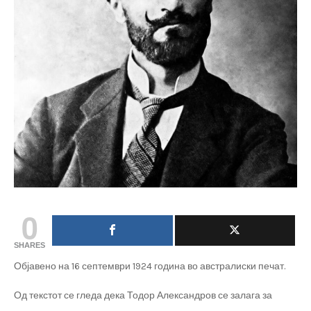
0
SHARES
Објавено на 16 септември 1924 година во австралиски печат.
Од текстот се гледа дека Тодор Александров се залага за