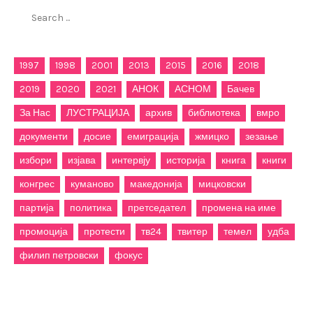
Search
for:
1997
1998
2001
2013
2015
2016
2018
2019
2020
2021
АНОК
АСНОМ
Бачев
За Нас
ЛУСТРАЦИЈА
архив
библиотека
вмро
документи
досие
емиграција
жмицко
зезање
избори
изјава
интервју
историја
книга
книги
конгрес
куманово
македонија
мицковски
партија
политика
претседател
промена на име
промоција
протести
тв24
твитер
темел
удба
филип петровски
фокус
Категории