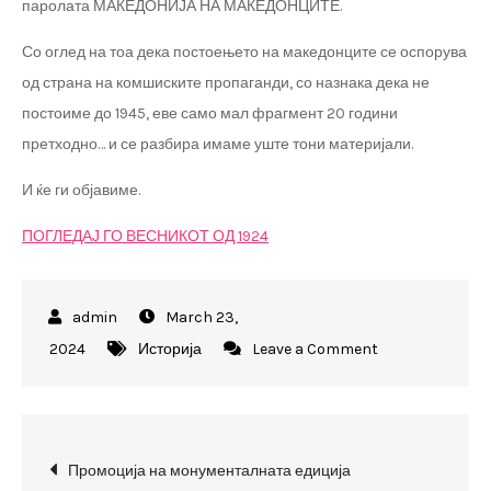
паролата МАКЕДОНИЈА НА МАКЕДОНЦИТЕ.
Со оглед на тоа дека постоењето на македонците се оспорува
од страна на комшиските пропаганди, со назнака дека не
постоиме до 1945, еве само мал фрагмент 20 години
претходно… и се разбира имаме уште тони материјали.
И ќе ги објавиме.
ПОГЛЕДАЈ ГО ВЕСНИКОТ ОД 1924
March 23,
on
2024
Историја
Leave a Comment
Убиството
на
Тодор
Post
Александров
Промоција на монументалната едиција