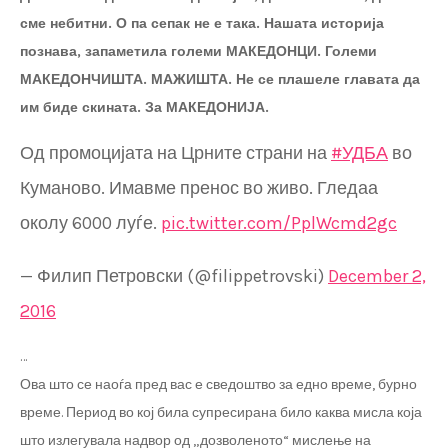
сме небитни. О па сепак не е така. Нашата историја
познава, запаметила големи МАКЕДОНЦИ. Големи
МАКЕДОНЧИШТА. МАЖИШТА. Не се плашеле главата да
им биде скината. За МАКЕДОНИЈА.
Од промоцијата на Црните страни на
#УДБА
во
Куманово. Имавме пренос во живо. Гледаа
околу 6000 луѓе.
pic.twitter.com/PplWcmd2gc
— Филип Петровски (@filippetrovski)
December 2,
2016
…
Ова што се наоѓа пред вас е сведоштво за едно време, бурно
време. Период во кој била супресирана било каква мисла која
што излегувала надвор од „дозволеното“ мислење на