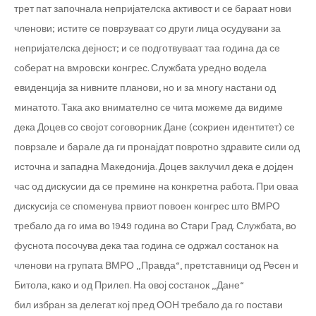
трет пат започнала непријателска активост и се бараат нови
членови; истите се поврзуваат со други лица осудувани за
непријателска дејност; и се подготвуваат таа година да се
соберат на вмровски конгрес. Службата уредно водела
евиденција за нивните планови, но и за многу настани од
минатото. Така ако внимателно се чита можеме да видиме
дека Доцев со својот соговорник Дане (сокриен идентитет) се
поврзале и барале да ги пронајдат повротно здравите сили од
источна и западна Македонија. Доцев заклучил дека е дојден
час од дискусии да се премине на конкретна работа. При оваа
дискусија се споменува првиот повоен конгрес што ВМРО
требало да го има во 1949 година во Стари Град. Службата, во
фуснота посочува дека таа година се одржал состанок на
членови на групата ВМРО „Правда“, претставници од Ресен и
Битола, како и од Прилеп. На овој состанок „Дане“
бил избран за делегат кој пред ООН требало да го постави