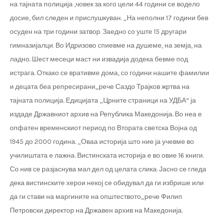
на тајната полиција ,човек за кого цели 44 години се водело
досие, бил следен и прислушкуван. „На неполни 17 години бев
осуден на три години затвор. Заедно со уште 15 другари
гимназијалци. Во Идризово спиевме на душеме, на земја, на
ладно. Шест месеци маст ни извадија додека бевме под
истрага. Откако се вративме дома, со години нашите фамилии
и децата беа репресирани„рече Саздо Трајков жртва на
тајната полиција. Едицијата „Црните страници на УДБА“ ја
издаде Државниот архив на Република Македонија. Во неа е
опфатен временскиот период по Втората светска Војна од
1945 до 2000 година. „Оваа историја што ние ја учевме во
училиштата е лажна. Вистинската историја е во овие 16 книги.
Со нив се разјаснува мал дел од целата слика. Јасно се гледа
дека вистинските херои некој се обидувал да ги избрише или
да ги стави на маргините на општеството„рече Филип
Петровски директор на Државен архив на Македонија.