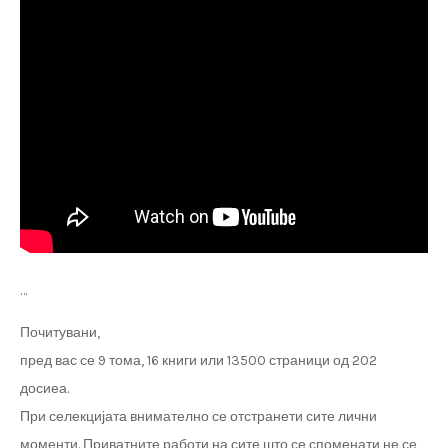
…
Почитувани,
пред вас се 9 тома, 16 книги или 13500 страници од 202
досиеа.
При селекцијата внимателно се отстранети сите лични
моменти. Приватните работи на сите што се споменати не се