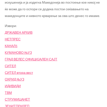
искушенија и ја издигна Македонија во постоење кое никој не
ќе може да го оспори се додека постои сеќавањето на
македонците и нивното крварење за ова што денес го имаме.
Извори:
ДРЖАВЕН АРХИВ
НЕТПРЕС
КАНАЛ5
КУМАНОВО ЊУЗ
ГРАД ВЕЛЕС ОФИЦИЈАЛЕН САЈТ
СИТЕЛ
СИТЕЛ втора вест
ОХРИД ЊУЗ
ИДИВИДИ
ТВМ
СТРУМИЦАНЕТ
ЗЕНИТПРИЛЕП