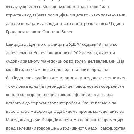
за случувањата во Македонија, за методите кои биле
користени од тајната полиција и лицата кои како поткажувачи
давале подацоти за следените граѓани„рече Славчо Чадиев
Градоначалник на Општина Велес.
Едицијата „Црните страници на УДБА“ содржи 16 книги во
девет томови. Во неа опфатени се 202 досиеја, животни
судбини за многу Македонци од кој голем дел велешани. „На
мои 16 години сум бил следен од тогашните државни
безбедносни служби етикетиран како македонски екстремист.
Токму оваа едиција треба да биде повод, новиот собраниски
состав да покрене иницијатива за официјална државна
истрага и да се расчистат сите работи. Крајно време е да
престанеме македонците да бидеме против македонците во
Македонија„рече Илија Димовски. На денешната промоција
пред велешани говореше 88 годишниот Саздо Трајков, жртва