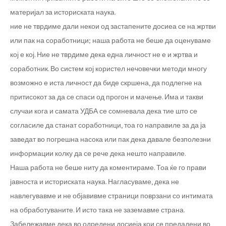
материјал за историската наука.
ние не тврдиме дали некои од застапените досиеа се на жртви
или пак на соработници; наша работа не беше да оценуваме
кој е кој. Ние не тврдиме дека една личност не е и жртва и
соработник. Во систем кој користел нечовечки методи многу
возможно е иста личност да биде скршена, да подлегне на
притисокот за да се спаси од прогон и мачење. Има и такви
случаи кога и самата УДБА се сомневала дека тие што се
согласиле да станат соработници, тоа го направиле за да ја
заведат во погрешна насока или пак дека давале безполезни
информации колку да се рече дека нешто направиле.
Наша работа не беше ниту да коментираме. Тоа ќе го прави
јавноста и историската наука. Нагласуваме, дека не
навлегувавме и не објавивме страници поврзани со интимата
на обработуваните. И исто така не заземавме страна.
Забележавме дека во одредени досиеја кои се предадени во