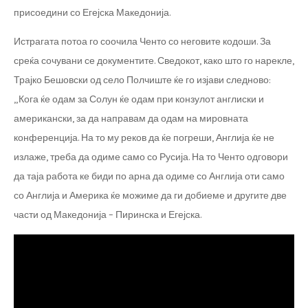
присоедини со Егејска Македонија.
Истрагата потоа го соочила Ченто со неговите кодоши. За
среќа сочувани се документите. Сведокот, како што го нарекле,
Трајко Бешовски од село Полчиште ќе го изјави следново:
„Кога ќе одам за Солун ќе одам при конзулот англиски и
американски, за да направам да одам на мировната
конференција. На то му реков да ќе погреши, Англија ќе не
излаже, треба да одиме само со Русија. На то Ченто одговори
да таја работа ке биди по арна да одиме со Англија оти само
со Англија и Америка ќе можиме да ги добиеме и другите две
части од Македонија – Пиринска и Егејска.