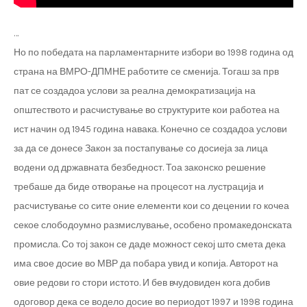
…
Но по победата на парламентарните избори во 1998 година од
страна на ВМРО-ДПМНЕ работите се сменија. Тогаш за прв
пат се создадоа услови за реална демократизација на
општеството и расчистување во структурите кои работеа на
ист начин од 1945 година навака. Конечно се создадоа услови
за да се донесе Закон за постапување со досиеја за лица
водени од државната безбедност. Тоа законско решение
требаше да биде отворање на процесот на лустрација и
расчистување со сите оние елементи кои со децении го кочеа
секое слободоумно размислување, особено промакедонската
промисла. Со тој закон се даде можност секој што смета дека
има свое досие во МВР да побара увид и копија. Авторот на
овие редови го стори истото. И бев вчудовиден кога добив
одоговор дека се водело досие во периодот 1997 и 1998 година