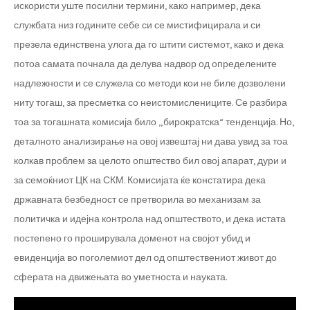
искористи уште посилни термини, како например, дека
службата низ годините себе си се мистифицирала и си
презела единствена улога да го штити системот, како и дека
потоа самата почнала да делува надвор од определените
надлежности и се служела со методи кои не биле дозволени
ниту тогаш, за пресметка со неистомислениците. Се разбира
тоа за тогашната комисија било „бирократска“ тенденција. Но,
деталното анализирање на овој извештај ни дава увид за тоа
колкав проблем за целото општество бил овој апарат, дури и
за семоќниот ЦК на СКМ. Комисијата ќе констатира дека
државната безбедност се претворила во механизам за
политичка и идејна контрола над општеството, и дека истата
постепено го проширувала доменот на својот убид и
евиденција во поголемиот дел од општествениот живот до
сферата на движењата во уметноста и науката.