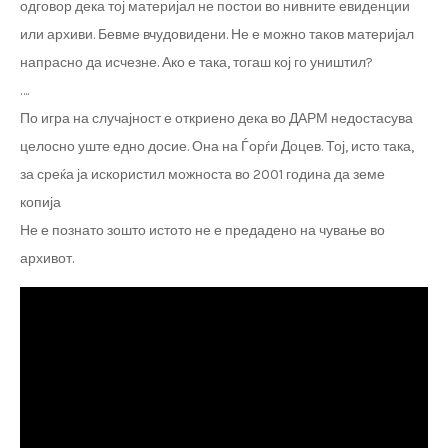
одговор дека тој материјал не постои во нивните евиденции
или архиви. Бевме вчудовидени. Не е можно таков материјал
напрасно да исчезне. Ако е така, тогаш кој го уништил?
….
По игра на случајност е откриено дека во ДАРМ недостасува
целосно уште едно досие. Она на Ѓорѓи Доцев. Тој, исто така,
за среќа ја искористил можноста во 2001 година да земе
копија
Не е познато зошто истото не е предадено на чување во
архивот.