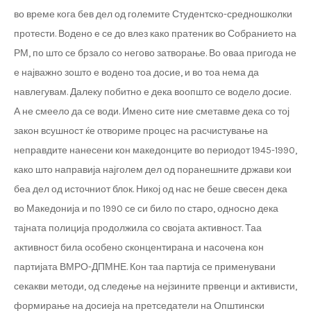
во време кога бев дел од големите Студентско-средношколки
протести. Водено е се до влез како пратеник во Собранието на
РМ, по што се брзало со негово затворање. Во оваа пригода не
е најважно зошто е водено тоа досие, и во тоа нема да
навлегувам. Далеку побитно е дека воопшто се водело досие.
А не смеело да се води. Имено сите ние сметавме дека со тој
закон всушност ќе отвориме процес на расчистување на
неправдите нанесени кон македонците во периодот 1945-1990,
како што направија најголем дел од поранешните држави кои
беа дел од источниот блок. Никој од нас не беше свесен дека
во Македонија и по 1990 се си било по старо, односно дека
тајната полиција продолжила со својата активност. Таа
активност била особено сконцентирана и насочена кон
партијата ВМРО-ДПМНЕ. Кон таа партија се применувани
секакви методи, од следење на нејзините првенци и активисти,
формирање на досиеја на претседатели на Општински