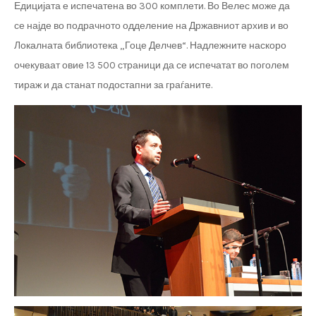
Едицијата е испечатена во 300 комплети. Во Велес може да
се најде во подрачното одделение на Државниот архив и во
Локалната библиотека „Гоце Делчев“. Надлежните наскоро
очекуваат овие 13 500 страници да се испечатат во поголем
тираж и да станат подостапни за граѓаните.