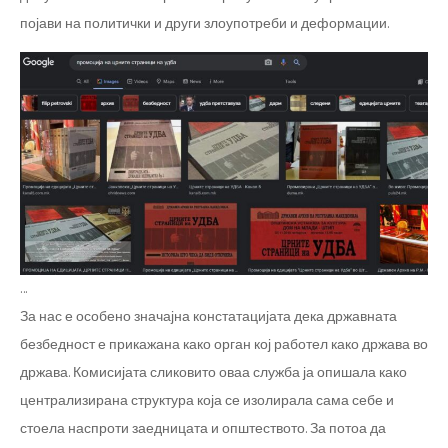
појави на политички и други злоупотреби и деформации.
…
За нас е особено значајна констатацијата дека државната
безбедност е прикажана како орган кој работел како држава во
држава. Комисијата сликовито оваа служба ја опишала како
централизирана структура која се изолирала сама себе и
стоела наспроти заедницата и општеството. За потоа да