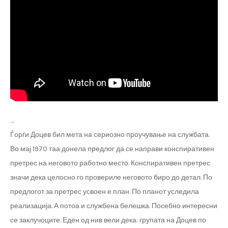
…
Ѓорѓи Доцев бил мета на сериозно проучување на службата.
Во мај 1970 таа донела предлог да се направи конспиративен
претрес на неговото работно место. Конспиративен претрес
значи дека целосно го провериле неговото биро до детал. По
предлогот за претрес усвоен е план. По планот уследила
реализација. А потоа и службена белешка. Посебно интересни
се заклучоците. Еден од нив вели дека: групата на Доцев по