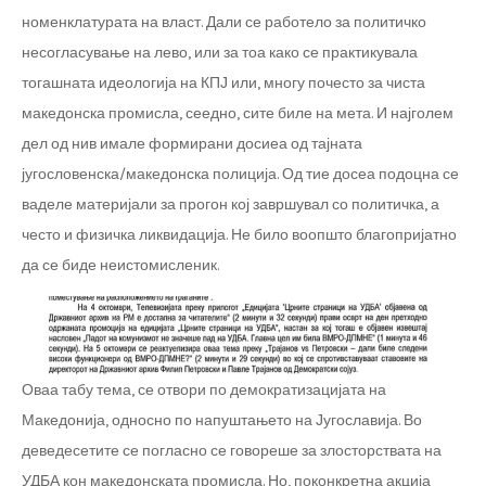
номенклатурата на власт. Дали се работело за политичко
несогласување на лево, или за тоа како се практикувала
тогашната идеологија на КПЈ или, многу почесто за чиста
македонска промисла, сеедно, сите биле на мета. И најголем
дел од нив имале формирани досиеа од тајната
југословенска/македонска полиција. Од тие досеа подоцна се
ваделе материјали за прогон кој завршувал со политичка, а
често и физичка ликвидација. Не било воопшто благопријатно
да се биде неистомисленик.
Оваа табу тема, се отвори по демократизацијата на
Македонија, односно по напуштањето на Југославија. Во
деведесетите се погласно се говореше за злосторствата на
УДБА кон македонската промисла. Но, поконкретна акција