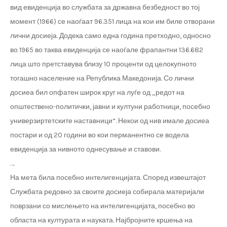
вид евиденција во службата за државна безбедност во тој
момент (1966) се наоѓаат 96.351 лица на кои им биле отворани
лични досиеја. Додека само една година претходно, односно
во 1965 во таква евиденција се наоѓале фрапантни 136.682
лица што претставува близу 10 проценти од целокупното
тогашно население на Република Македонија. Со лични
досиеа бил опфатен широк круг на луѓе од „редот на
општествено-политички, јавни и култуни работници, посебно
универзиртетските наставници“. Некои од нив имале досиеа
постари и од 20 години во кои перманентно се водела
евиденција за нивното однесување и ставови.
….
На мета била посебно интелигенцијата. Според извештајот
Службата редовно за своите досиеја собирала материјали
поврзани со мислењето на интелигенцијата, посебно во
областа на културата и науката. Најбројните кршења на