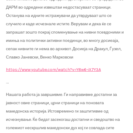
ДАРМ во одредени извештаи недостасуваат страници.
Останува на идните истражувачи да утврдуваат што се
случило и каде исчезнале истите. Верувам и дека ќе се
запрашат зошто покрај споменување на нивни псевдоними и
имиња на политички активни поединци, во многу досиеаја,
сепак нивните ги нема во архивот. Досиеја на Дракул, Ѓузел,
Славко Јаневски, Венко Марковски
https://www.youtube.com/watch?v=Y8w6-iX7Y3A
….
Нашата работа ја завршивме. Ги направивме достапни за
јавност овие страници, црни страници на поновата
македонска историја. Истовремено ги заштитивме од
исчезнување. Ќе бидат засекогаш достапни и сведоштво на
големиот нескршлив македонски дух кој ги совлада сите