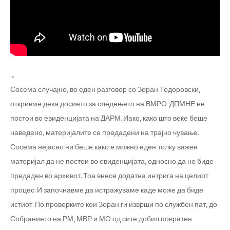
…
Сосема случајно, во еден разговор со Зоран Тодоровски,
откривме дека досието за следењето на ВМРО-ДПМНЕ не
постои во евиденцијата на ДАРМ. Иако, како што веќе беше
наведено, материјалите се предадени на трајно чување.
Сосема нејасно ни беше како е можно еден толку важен
материјал да не постои во евиденцијата, односно да не биде
предаден во архивот. Тоа внесе додатна интрига на целиот
процес. И започнавме да истражуваме каде може да биде
истиот. По проверките кои Зоран ги изврши по службен пат, до
Собранието на РМ, МВР и МО од сите добил повратен