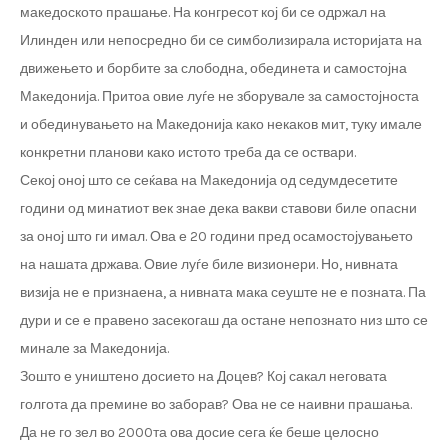
македоското прашање. На конгресот кој би се одржал на
Илинден или непосредно би се симболизирала историјата на
движењето и борбите за слободна, обединета и самостојна
Македонија. Притоа овие луѓе не зборувале за самостојноста
и обединувањето на Македонија како некаков мит, туку имале
конкретни планови како истото треба да се оствари.
Секој оној што се сеќава на Македонија од седумдесетите
години од минатиот век знае дека вакви ставови биле опасни
за оној што ги имал. Ова е 20 години пред осамостојувањето
на нашата држава. Овие луѓе биле визионери. Но, нивната
визија не е признаена, а нивната мака сеуште не е позната. Па
дури и се е правено засекогаш да остане непознато низ што се
минале за Македонија.
Зошто е уништено досието на Доцев? Кој сакал неговата
голгота да премине во заборав? Ова не се наивни прашања.
Да не го зел во 2000та ова досие сега ќе беше целосно