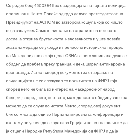
Со реден број 45009946 во евиденцијата на тајната полиција
е запишан и Ченто. Повеќе од грдо делува претседателот на
Президијумот на АСНОМ во затворска кошула која со ништо
не ја заслужил. Самото листање на страните на неговото
досие ја открива бруталноста, нечовечноста и уште повеќе
злата намера да се украде и пренасочи историскиот процес
на Македонија по секоја цена. ОЗНА за него запишала дека се
обидел да пребега преку граница и дека ширел антинародна
пропаганда. Истиот според документот за отворање на
евиденцијата не се сложувал со политиката на ФНРЈ која
според него не била во интерес на македонскиот народ
бидејки, според него, неговото, македонското обединување на
можело да се случи во истата. Ченто, според овој документ
бил со мисла да оди во Париз на мировната конференција и
ако таму не успее да се врати во Грција и по пат на насилие да
ја отцепи Народна Република Македонија од ФНРЈ и да ја