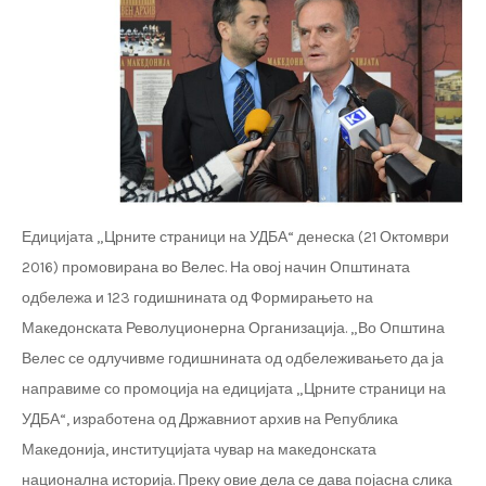
Едицијата „Црните страници на УДБА“ денеска (21 Октомври
2016) промовирана во Велес. На овој начин Општината
одбележа и 123 годишнината од Формирањето на
Македонската Револуционерна Организација. „Во Општина
Велес се одлучивме годишнината од одбележивањето да ја
направиме со промоција на едицијата „Црните страници на
УДБА“, изработена од Државниот архив на Република
Македонија, институцијата чувар на македонската
национална историја. Преку овие дела се дава појасна слика