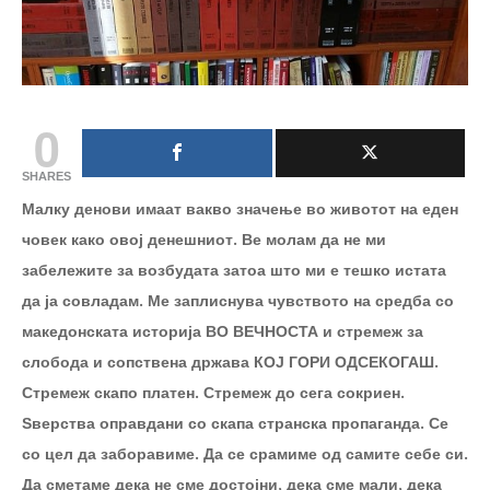
0
SHARES
Малку денови имаат вакво значење во животот на еден
човек како овој денешниот. Ве молам да не ми
забележите за возбудата затоа што ми е тешко истата
да ја совладам. Ме заплиснува чувството на средба со
македонската историја ВО ВЕЧНОСТА и стремеж за
слобода и сопствена држава КОЈ ГОРИ ОДСЕКОГАШ.
Стремеж скапо платен. Стремеж до сега сокриен.
Ѕверства оправдани со скапа странска пропаганда. Се
со цел да заборавиме. Да се срамиме од самите себе си.
Да сметаме дека не сме достојни, дека сме мали, дека