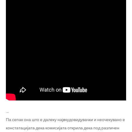
….
Па сепак она што е далеку највчудовидувачки и неочекувано е
констатацијата дека комисијата открила дека под различен