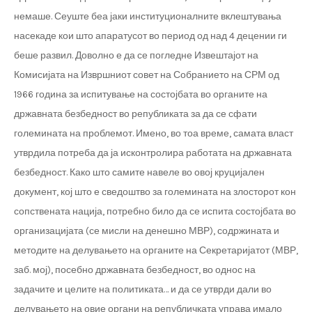
немаше. Сеуште беа јаки институционалните вклештувања
насекаде кои што апаратусот во период од над 4 децении ги
беше развил. Доволно е да се погледне Извештајот на
Комисијата на Извршниот совет на Собранието на СРМ од
1966 година за испитување на состојбата во органите на
државната безбедност во републиката за да се сфати
големината на проблемот. Имено, во тоа време, самата власт
утврдила потреба да ја исконтролира работата на државната
безбедност. Како што самите навеле во овој круцијален
документ, кој што е сведоштво за големината на злосторот кон
сопствената нација, потребно било да се испита состојбата во
организацијата (се мисли на денешно МВР), содржината и
методите на делувањето на органите на Секретаријатот (МВР,
заб. мој), посебно државната безбедност, во однос на
задачите и целите на политиката… и да се утврди дали во
делувањето на овие органи на републичката управа имало